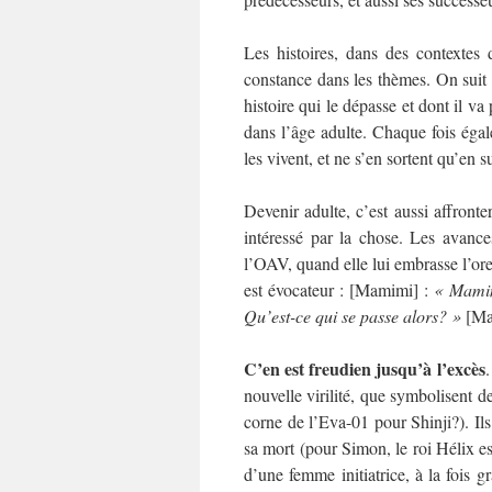
Les histoires, dans des contextes 
constance dans les thèmes. On suit c
histoire qui le dépasse et dont il va
dans l’âge adulte. Chaque fois éga
les vivent, et ne s’en sortent qu’en 
Devenir adulte, c’est aussi affronte
intéressé par la chose. Les avanc
l’OAV, quand elle lui embrasse l’orei
est évocateur : [Mamimi] :
« Mamimi
Qu’est-ce qui se passe alors? »
[Ma
C’en est freudien jusqu’à l’excès
.
nouvelle virilité, que symbolisent d
corne de l’Eva-01 pour Shinji?). Ils
sa mort (pour Simon, le roi Hélix es
d’une femme initiatrice, à la fois g