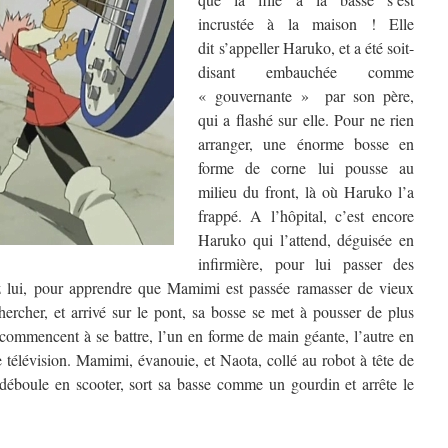
incrustée à la maison ! Elle
dit s’appeller Haruko, et a été soit-
disant embauchée comme
« gouvernante » par son père,
qui a flashé sur elle. Pour ne rien
arranger, une énorme bosse en
forme de corne lui pousse au
milieu du front, là où Haruko l’a
frappé. A l’hôpital, c’est encore
Haruko qui l’attend, déguisée en
infirmière, pour lui passer des
hez lui, pour apprendre que Mamimi est passée ramasser de vieux
hercher, et arrivé sur le pont, sa bosse se met à pousser de plus
commencent à se battre, l’un en forme de main géante, l’autre en
 télévision. Mamimi, évanouie, et Naota, collé au robot à tête de
déboule en scooter, sort sa basse comme un gourdin et arrête le