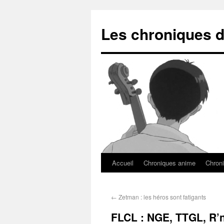
Les chroniques d
Accueil
Chroniques anime
Chroni
←
Zetman : les héros sont fatigants
FLCL : NGE, TTGL, R’