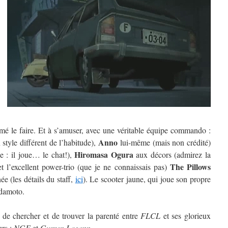
é le faire. Et à s’amuser, avec une véritable équipe commando :
Anno
style différent de l’habitude),
lui-même (mais non crédité)
Hiromasa Ogura
 : il joue… le chat!),
aux décors (admirez la
The Pillows
 l’excellent power-trio (que je ne connaissais pas)
e (les détails du staff,
ici
). Le scooter jaune, qui joue son propre
adamoto.
 de chercher et de trouver la parenté entre
FLCL
et ses glorieux
urs :
NGE
et
Gurren Lagann
.