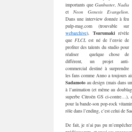
importants que
Gunbuster
,
Nadia
et
Neon Genesis Evangelion
.
Dans une interview donnée à feu
pulp-mag.com (trouvable sur
Tsurumaki
webarchive
),
révèle
que
FLCL
est né de l’envie de
profiter des talents du studio pour
réaliser quelque chose de
différent, un projet anti-
commercial destiné à surprendre
les fans comme Anno a toujours aim
Sadamoto
au design (mais dans un 
à l’animation (et même au doublage
superbe Citroën GS ci-contre…), et
pour la bande-son pop-rock vitaminé
rôle dans l’ending, c’est celui de S
De fait, je n’ai pas pu m’empêcher
prédécesseurs, et aussi ses successe