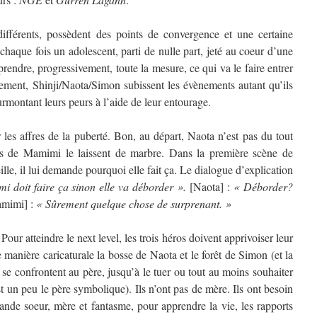
différents, possèdent des points de convergence et une certaine
haque fois un adolescent, parti de nulle part, jeté au coeur d’une
 prendre, progressivement, toute la mesure, ce qui va le faire entrer
lement, Shinji/Naota/Simon subissent les évènements autant qu’ils
surmontant leurs peurs à l’aide de leur entourage.
r les affres de la puberté. Bon, au départ, Naota n’est pas du tout
es de Mamimi le laissent de marbre. Dans la première scène de
lle, il lui demande pourquoi elle fait ça. Le dialogue d’explication
 doit faire ça sinon elle va déborder ».
[Naota] :
« Déborder?
mimi] :
« Sûrement quelque chose de surprenant. »
 Pour atteindre le next level, les trois héros doivent apprivoiser leur
e manière caricaturale la bosse de Naota et le forêt de Simon (et la
 se confrontent au père, jusqu’à le tuer ou tout au moins souhaiter
t un peu le père symbolique). Ils n’ont pas de mère. Ils ont besoin
rande soeur, mère et fantasme, pour apprendre la vie, les rapports