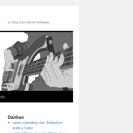
Le blog d'un éternel débutant
ibi
Dazibao
casino schneeberg
dans
Texhnolyze :
la tête à l’enfer