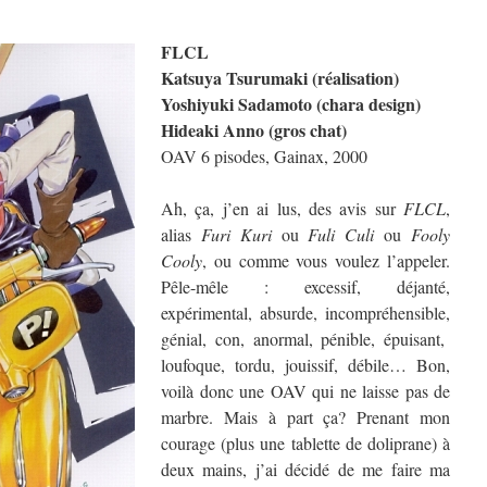
FLCL
Katsuya Tsurumaki (réalisation)
Yoshiyuki Sadamoto (chara design)
Hideaki Anno (gros chat)
OAV 6 pisodes, Gainax, 2000
Ah, ça, j’en ai lus, des avis sur
FLCL
,
alias
Furi Kuri
ou
Fuli Culi
ou
Fooly
Cooly
, ou comme vous voulez l’appeler.
Pêle-mêle : excessif, déjanté,
expérimental, absurde, incompréhensible,
génial, con, anormal, pénible, épuisant,
loufoque, tordu, jouissif, débile… Bon,
voilà donc une OAV qui ne laisse pas de
marbre. Mais à part ça? Prenant mon
courage (plus une tablette de doliprane) à
deux mains, j’ai décidé de me faire ma