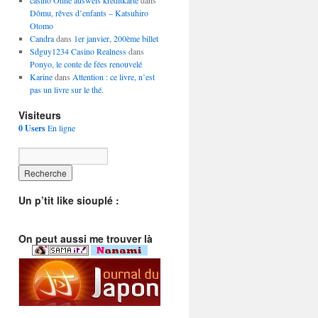
casino Ohne ausweis kreditkarte
dans
Dômu, rêves d’enfants – Katsuhiro
Otomo
Candra
dans
1er janvier, 200ème billet
Sdguy1234 Casino Realness
dans
Ponyo, le conte de fées renouvelé
Karine
dans
Attention : ce livre, n’est
pas un livre sur le thé.
Visiteurs
0 Users
En ligne
Un p’tit like siouplé :
On peut aussi me trouver là