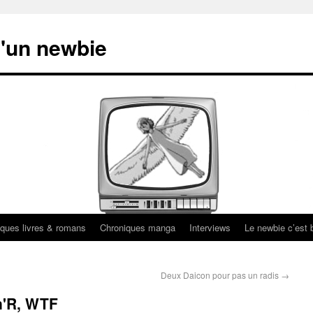
'un newbie
ques livres & romans
Chroniques manga
Interviews
Le newbie c’est b
Deux Daicon pour pas un radis
→
n'R, WTF