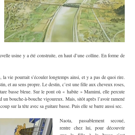
velle usine y a été construite, en haut d’une colline. En forme de
la vie pourrait s’écouler longtemps ainsi, et y a pas de quoi rire.
in, et au sens propre. Le destin, c’est une fille aux cheveux roses,
tare basse bleue. Sur le pont où « habite » Mamimi, elle percute
nd un bouche-à-bouche vigoureux. Mais, sitôt après l’avoir ramené
coup sur la tête avec sa guitare basse. Puis elle se barre aussi sec.
Naota, passablement secoué,
rentre chez lui, pour découvrir
que la fille à la basse s’est