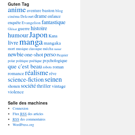
Guten Tag
anime
baston
aventure
blog
drame
enfance
cinéma
Delcourt
fantastique
enquête
Evangelion
histoire
guerre
Glénat
Japon
humour
Kana
manga
livre
mangaka
mécha
mort
musique classique
nanar
newbie
perso
one-shot
Picquier
psychologique
poétique
polar
politique
que c'est beau
roman
robots
réalisme
romance
rêve
seinen
science-fiction
société
thriller
vintage
shonen
violence
Salle des machines
Connexion
Flux
RSS
des articles
RSS
des commentaires
WordPress.org