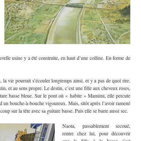
velle usine y a été construite, en haut d’une colline. En forme de
la vie pourrait s’écouler longtemps ainsi, et y a pas de quoi rire.
in, et au sens propre. Le destin, c’est une fille aux cheveux roses,
tare basse bleue. Sur le pont où « habite » Mamimi, elle percute
nd un bouche-à-bouche vigoureux. Mais, sitôt après l’avoir ramené
coup sur la tête avec sa guitare basse. Puis elle se barre aussi sec.
Naota, passablement secoué,
rentre chez lui, pour découvrir
que la fille à la basse s’est