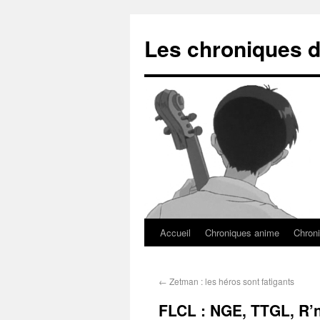
Les chroniques d
Accueil
Chroniques anime
Chroni
←
Zetman : les héros sont fatigants
FLCL : NGE, TTGL, R’