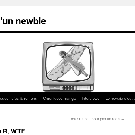
'un newbie
ques livres & romans
Chroniques manga
Interviews
Le newbie c’est b
Deux Daicon pour pas un radis
→
n'R, WTF