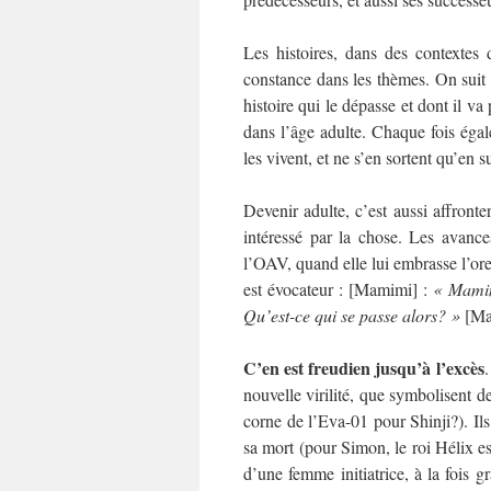
Les histoires, dans des contextes 
constance dans les thèmes. On suit c
histoire qui le dépasse et dont il va
dans l’âge adulte. Chaque fois éga
les vivent, et ne s’en sortent qu’en 
Devenir adulte, c’est aussi affronte
intéressé par la chose. Les avanc
l’OAV, quand elle lui embrasse l’orei
est évocateur : [Mamimi] :
« Mamimi
Qu’est-ce qui se passe alors? »
[Ma
C’en est freudien jusqu’à l’excès
.
nouvelle virilité, que symbolisent d
corne de l’Eva-01 pour Shinji?). Ils
sa mort (pour Simon, le roi Hélix es
d’une femme initiatrice, à la fois g