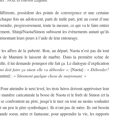
différents, possèdent des points de convergence et une certaine
haque fois un adolescent, parti de nulle part, jeté au coeur d’une
 prendre, progressivement, toute la mesure, ce qui va le faire entrer
lement, Shinji/Naota/Simon subissent les évènements autant qu’ils
surmontant leurs peurs à l’aide de leur entourage.
r les affres de la puberté. Bon, au départ, Naota n’est pas du tout
es de Mamimi le laissent de marbre. Dans la première scène de
lle, il lui demande pourquoi elle fait ça. Le dialogue d’explication
 doit faire ça sinon elle va déborder ».
[Naota] :
« Déborder?
mimi] :
« Sûrement quelque chose de surprenant. »
 Pour atteindre le next level, les trois héros doivent apprivoiser leur
e manière caricaturale la bosse de Naota et le forêt de Simon (et la
 se confrontent au père, jusqu’à le tuer ou tout au moins souhaiter
t un peu le père symbolique). Ils n’ont pas de mère. Ils ont besoin
rande soeur, mère et fantasme, pour apprendre la vie, les rapports