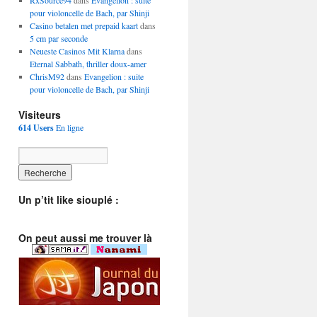
RxSource94
dans
Evangelion : suite
pour violoncelle de Bach, par Shinji
Casino betalen met prepaid kaart
dans
5 cm par seconde
Neueste Casinos Mit Klarna
dans
Eternal Sabbath, thriller doux-amer
ChrisM92
dans
Evangelion : suite
pour violoncelle de Bach, par Shinji
Visiteurs
614 Users
En ligne
Un p’tit like siouplé :
On peut aussi me trouver là