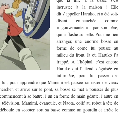
incrustée à la maison ! Elle
dit s’appeller Haruko, et a été soit-
disant embauchée comme
« gouvernante » par son père,
qui a flashé sur elle. Pour ne rien
arranger, une énorme bosse en
forme de corne lui pousse au
milieu du front, là où Haruko l’a
frappé. A l’hôpital, c’est encore
Haruko qui l’attend, déguisée en
infirmière, pour lui passer des
hez lui, pour apprendre que Mamimi est passée ramasser de vieux
hercher, et arrivé sur le pont, sa bosse se met à pousser de plus
commencent à se battre, l’un en forme de main géante, l’autre en
 télévision. Mamimi, évanouie, et Naota, collé au robot à tête de
déboule en scooter, sort sa basse comme un gourdin et arrête le