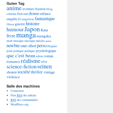
Guten Tag
anime
baston
aventure
blog
drame
enfance
cinéma
Delcourt
fantastique
enquête
Evangelion
histoire
guerre
Glénat
Japon
humour
Kana
manga
livre
mangaka
mécha
mort
musique classique
nanar
newbie
perso
one-shot
Picquier
psychologique
poétique
polar
politique
que c'est beau
roman
robots
réalisme
romance
rêve
seinen
science-fiction
société
thriller
vintage
shonen
violence
Salle des machines
Connexion
Flux
RSS
des articles
RSS
des commentaires
WordPress.org