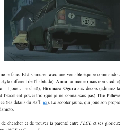
é le faire. Et à s’amuser, avec une véritable équipe commando :
Anno
style différent de l’habitude),
lui-même (mais non crédité)
Hiromasa Ogura
 : il joue… le chat!),
aux décors (admirez la
The Pillows
 l’excellent power-trio (que je ne connaissais pas)
e (les détails du staff,
ici
). Le scooter jaune, qui joue son propre
adamoto.
 de chercher et de trouver la parenté entre
FLCL
et ses glorieux
urs :
NGE
et
Gurren Lagann
.