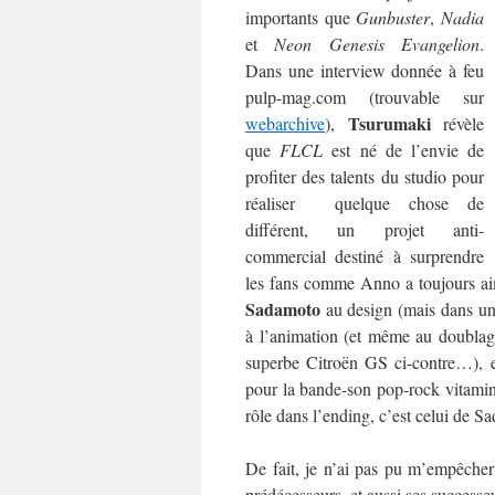
importants que
Gunbuster
,
Nadia
et
Neon Genesis Evangelion
.
Dans une interview donnée à feu
pulp-mag.com (trouvable sur
Tsurumaki
webarchive
),
révèle
que
FLCL
est né de l’envie de
profiter des talents du studio pour
réaliser quelque chose de
différent, un projet anti-
commercial destiné à surprendre
les fans comme Anno a toujours aim
Sadamoto
au design (mais dans un 
à l’animation (et même au doublage
superbe Citroën GS ci-contre…), et
pour la bande-son pop-rock vitaminé
rôle dans l’ending, c’est celui de S
De fait, je n’ai pas pu m’empêcher
prédécesseurs, et aussi ses successe