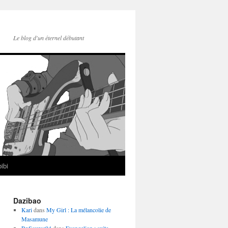
Le blog d'un éternel débutant
ibi
Dazibao
Kari
dans
My Girl : La mélancolie de
Masamune