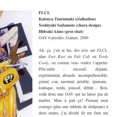
FLCL
Katsuya Tsurumaki (réalisation)
Yoshiyuki Sadamoto (chara design)
Hideaki Anno (gros chat)
OAV 6 pisodes, Gainax, 2000
Ah, ça, j’en ai lus, des avis sur
FLCL
,
alias
Furi Kuri
ou
Fuli Culi
ou
Fooly
Cooly
, ou comme vous voulez l’appeler.
Pêle-mêle : excessif, déjanté,
expérimental, absurde, incompréhensible,
génial, con, anormal, pénible, épuisant,
loufoque, tordu, jouissif, débile… Bon,
voilà donc une OAV qui ne laisse pas de
marbre. Mais à part ça? Prenant mon
courage (plus une tablette de doliprane) à
deux mains, j’ai décidé de me faire ma