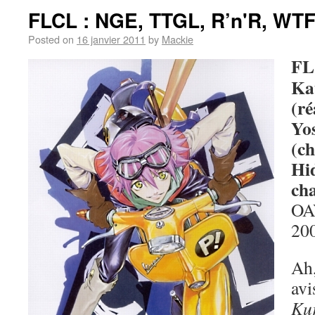
FLCL : NGE, TTGL, R’n'R, WT
Posted on
16 janvier 2011
by
Mackie
FL
Ka
(ré
Yo
(ch
Hi
cha
OAV
20
Ah,
avi
Ku