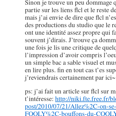
Sinon je trouve un peu dommage q
partie sur les liens flcl et le reste 
mais j’ai envie de dire que flcl n’es
des productions du studio que le res
ont une identité assez propre qui fa
souvent j’dirais. J’trouve ça dom
une fois je lis une critique de qu
l’impression d’avoir compris l’oeuv
un simple bac a sable visuel et mus
en lire plus. fin en tout cas t’es sup
j’reviendrais certainement par ici~
ps: j’ai fait un article sur flcl sur 
t’intéresse:
http://niki.fte.free.fr/
post/2010/07/21/Allez%2C-on-se-f
FOOLY%2C-bouffons-du-COOLY-