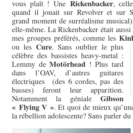
Rickenbacker
vous plaît ! Une
, cel
quand il jouait sur Revolver et sur 
grand moment de surréalisme musical)
elle-même. La Rickenbacker était aussi 
Kin
mes groupes préférés, comme les
Cure
ou les
. Sans oublier le plus
célèbre des bassistes heavy-metal :
Motörhead
Lemmy de
! Plus tard
dans l’OAV, d’autres guitares
électriques (des 6 cordes, pas des
basses) feront leur apparition.
Gibson
Notamment la géniale
« Flying V »
. Et quoi de mieux qu’une
la rébellion adolescente? Sans parler d