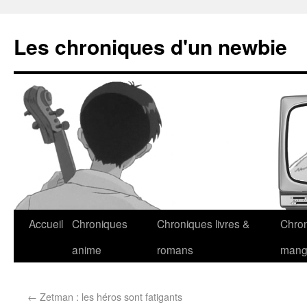
Les chroniques d'un newbie
Accueil
Chroniques
Chroniques livres &
Chro
anime
romans
man
←
Zetman : les héros sont fatigants