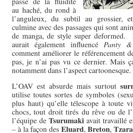
passe de la fluidité
au haché, du rond à
l’anguleux, du subtil au grossier, 
culmine avec des passages qui sont ani
de manga, de style super deformed. 
aurait également influencé
Panty &
comment améliorer le référencement de 
pas, je n’ai pas vu ce dernier. Mais ç
notamment dans l’aspect cartoonesque.
surr
L’OAV est absurde mais surtout
utilise toutes sortes de symboles (se
plus haut) qu’elle télescope à toute v
chocs, tout droit tirés du rêve ou de 
Tsurumaki
l’équipe de
avait travaillé 
Eluard
Breton
Tzara
– à la façon des
,
,