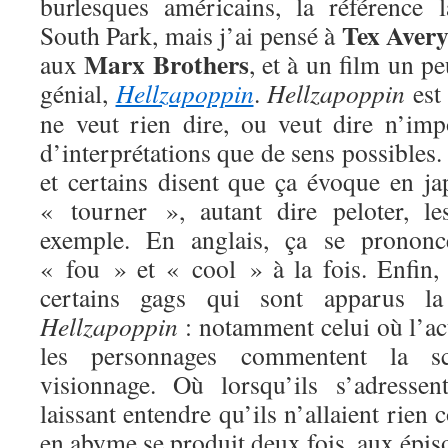
burlesques américains, la référence 
Tex Aver
South Park, mais j’ai pensé à
Marx Brothers
aux
, et à un film un p
génial,
Hellzapoppin
.
Hellzapoppin
est
ne veut rien dire, ou veut dire n’imp
d’interprétations que de sens possibles.
et certains disent que ça évoque en ja
« tourner », autant dire peloter, le
exemple. En anglais, ça se prono
« fou » et « cool » à la fois. Enfin
certains gags qui sont apparus la
Hellzapoppin
: notamment celui où l’ac
les personnages commentent la s
visionnage. Où lorsqu’ils s’adressen
laissant entendre qu’ils n’allaient rien
en abyme se produit deux fois, aux épiso