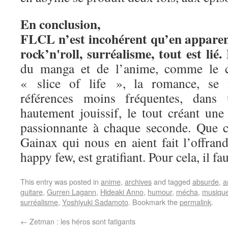
En conclusion,
FLCL n’est incohérent qu’en apparenc
rock’n'roll, surréalisme, tout est lié.
L
du manga et de l’anime, comme le 
« slice of life », la romance, se 
références moins fréquentes, dans
hautement jouissif, le tout créant une
passionnante à chaque seconde. Que ce
Gainax qui nous en aient fait l’offrand
happy few, est gratifiant. Pour cela, il fa
This entry was posted in
anime
,
archives
and tagged
absurde
,
a
guitare
,
Gurren Lagann
,
Hideaki Anno
,
humour
,
mécha
,
musique
surréalisme
,
Yoshiyuki Sadamoto
. Bookmark the
permalink
.
←
Zetman : les héros sont fatigants