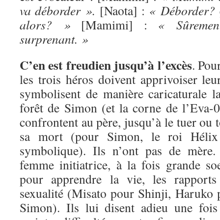
va déborder ».
[Naota] :
« Déborder? Q
alors? »
[Mamimi] :
« Sûremen
surprenant. »
C’en est freudien jusqu’à l’excès
. Pour
les trois héros doivent apprivoiser leur
symbolisent de manière caricaturale l
forêt de Simon (et la corne de l’Eva-0
confrontent au père, jusqu’à le tuer ou 
sa mort (pour Simon, le roi Hélix
symbolique). Ils n’ont pas de mère.
femme initiatrice, à la fois grande so
pour apprendre la vie, les rappor
sexualité (Misato pour Shinji, Haruko
Simon). Ils lui disent adieu une fois