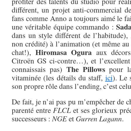
profiter des talents du studio pour ré
différent, un projet anti-commercial d
fans comme Anno a toujours aimé le fai
Sad
une véritable équipe commando :
dans un style différent de l’habitude),
non crédité) à l’animation (et même au
Hiromasa Ogura
chat!),
aux décors
Citroën GS ci-contre…), et l’excellent
The Pillows
connaissais pas)
pour la
vitaminée (les détails du staff,
ici
). Le 
son propre rôle dans l’ending, c’est cel
De fait, je n’ai pas pu m’empêcher de ch
parenté entre
FLCL
et ses glorieux préd
successeurs :
NGE
et
Gurren Lagann
.