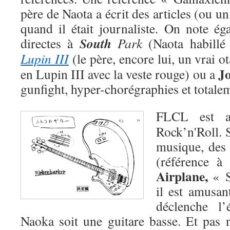
père de Naota a écrit des articles (ou un
quand il était journaliste. On note ég
South
directes à
Park
(Naota habillé
Lupin III
(le père, encore lui, un vrai o
J
en Lupin III avec la veste rouge) ou a
gunfight, hyper-chorégraphies et totalem
FLCL est a
Rock’n'Roll. 
musique, des
(référence 
Airplane,
« Su
il est amusan
déclenche l’
Naoka soit une guitare basse. Et pas n