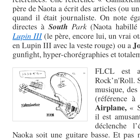
père de Naota a écrit des articles (ou un
quand il était journaliste. On note ég
South
directes à
Park
(Naota habillé
Lupin III
(le père, encore lui, un vrai o
J
en Lupin III avec la veste rouge) ou a
gunfight, hyper-chorégraphies et totalem
FLCL est a
Rock’n'Roll. 
musique, des
(référence 
Airplane,
« Su
il est amusan
déclenche l’
Naoka soit une guitare basse. Et pas n