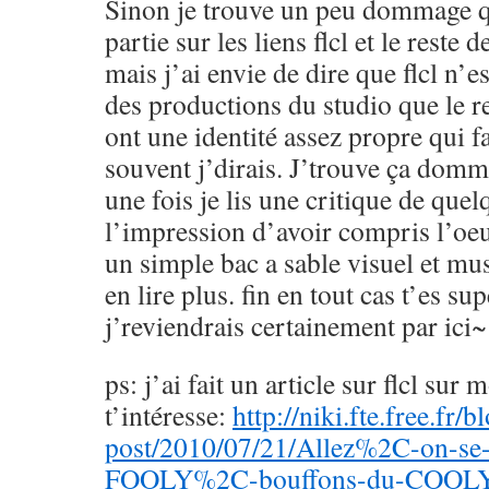
Sinon je trouve un peu dommage q
partie sur les liens flcl et le reste 
mais j’ai envie de dire que flcl n’es
des productions du studio que le res
ont une identité assez propre qui fa
souvent j’dirais. J’trouve ça dom
une fois je lis une critique de qu
l’impression d’avoir compris l’oeuv
un simple bac a sable visuel et mus
en lire plus. fin en tout cas t’es sup
j’reviendrais certainement par ici~
ps: j’ai fait un article sur flcl sur 
t’intéresse:
http://niki.fte.free.fr/
post/2010/07/21/Allez%2C-on-se-f
FOOLY%2C-bouffons-du-COOLY-