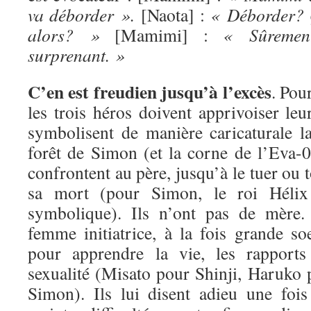
va déborder ».
[Naota] :
« Déborder? Q
alors? »
[Mamimi] :
« Sûremen
surprenant. »
C’en est freudien jusqu’à l’excès
. Pour
les trois héros doivent apprivoiser leur
symbolisent de manière caricaturale l
forêt de Simon (et la corne de l’Eva-0
confrontent au père, jusqu’à le tuer ou 
sa mort (pour Simon, le roi Hélix
symbolique). Ils n’ont pas de mère.
femme initiatrice, à la fois grande so
pour apprendre la vie, les rappor
sexualité (Misato pour Shinji, Haruko
Simon). Ils lui disent adieu une fois