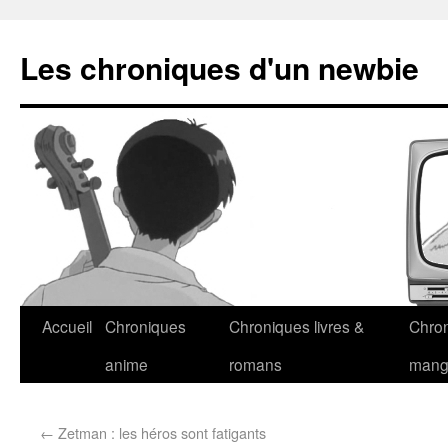
Les chroniques d'un newbie
Accueil
Chroniques
Chroniques livres &
Chro
anime
romans
man
←
Zetman : les héros sont fatigants