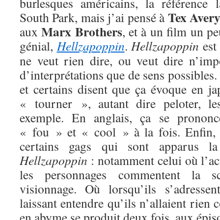
burlesques américains, la référence 
Tex Aver
South Park, mais j’ai pensé à
Marx Brothers
aux
, et à un film un p
génial,
Hellzapoppin
.
Hellzapoppin
est
ne veut rien dire, ou veut dire n’imp
d’interprétations que de sens possibles.
et certains disent que ça évoque en ja
« tourner », autant dire peloter, le
exemple. En anglais, ça se prono
« fou » et « cool » à la fois. Enfin
certains gags qui sont apparus la
Hellzapoppin
: notamment celui où l’ac
les personnages commentent la s
visionnage. Où lorsqu’ils s’adressen
laissant entendre qu’ils n’allaient rien
en abyme se produit deux fois, aux épiso