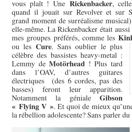
Rickenbacker
vous plaît ! Une
, cel
quand il jouait sur Revolver et sur 
grand moment de surréalisme musical)
elle-même. La Rickenbacker était aussi 
Kin
mes groupes préférés, comme les
Cure
ou les
. Sans oublier le plus
célèbre des bassistes heavy-metal :
Motörhead
Lemmy de
! Plus tard
dans l’OAV, d’autres guitares
électriques (des 6 cordes, pas des
basses) feront leur apparition.
Gibson
Notamment la géniale
« Flying V »
. Et quoi de mieux qu’une
la rébellion adolescente? Sans parler d