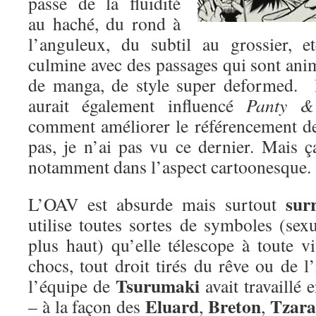
passe de la fluidité
au haché, du rond à
l’anguleux, du subtil au grossier, 
culmine avec des passages qui sont ani
de manga, de style super deformed. 
aurait également influencé
Panty &
comment améliorer le référencement de 
pas, je n’ai pas vu ce dernier. Mais ç
notamment dans l’aspect cartoonesque.
surr
L’OAV est absurde mais surtout
utilise toutes sortes de symboles (se
plus haut) qu’elle télescope à toute v
chocs, tout droit tirés du rêve ou de 
Tsurumaki
l’équipe de
avait travaillé 
Eluard
Breton
Tzara
– à la façon des
,
,