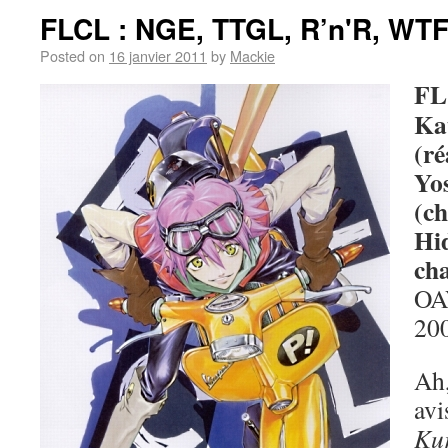
FLCL : NGE, TTGL, R’n'R, WT
Posted on
16 janvier 2011
by
Mackie
FL
Ka
(ré
Yo
(ch
Hi
cha
OAV
20
Ah,
avi
Ku