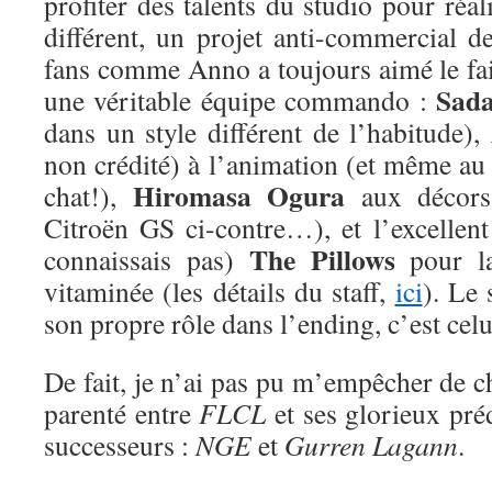
profiter des talents du studio pour ré
différent, un projet anti-commercial d
fans comme Anno a toujours aimé le fai
Sad
une véritable équipe commando :
dans un style différent de l’habitude),
non crédité) à l’animation (et même au
Hiromasa Ogura
chat!),
aux décors
Citroën GS ci-contre…), et l’excellent
The Pillows
connaissais pas)
pour la
vitaminée (les détails du staff,
ici
). Le 
son propre rôle dans l’ending, c’est cel
De fait, je n’ai pas pu m’empêcher de ch
parenté entre
FLCL
et ses glorieux préd
successeurs :
NGE
et
Gurren Lagann
.