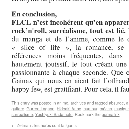
En conclusion,
FLCL n’est incohérent qu’en apparenc
rock’n'roll, surréalisme, tout est lié.
L
du manga et de l’anime, comme le 
« slice of life », la romance, se 
références moins fréquentes, dans
hautement jouissif, le tout créant une
passionnante à chaque seconde. Que ce
Gainax qui nous en aient fait l’offrand
happy few, est gratifiant. Pour cela, il fa
This entry was posted in
anime
,
archives
and tagged
absurde
,
a
guitare
,
Gurren Lagann
,
Hideaki Anno
,
humour
,
mécha
,
musique
surréalisme
,
Yoshiyuki Sadamoto
. Bookmark the
permalink
.
←
Zetman : les héros sont fatigants