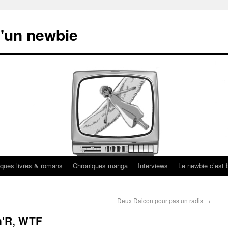
'un newbie
ques livres & romans
Chroniques manga
Interviews
Le newbie c’est b
Deux Daicon pour pas un radis
→
n'R, WTF