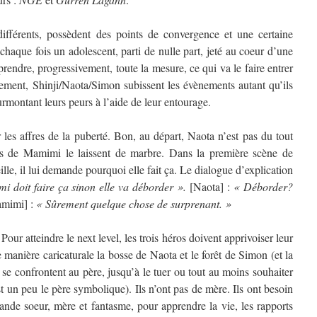
différents, possèdent des points de convergence et une certaine
haque fois un adolescent, parti de nulle part, jeté au coeur d’une
 prendre, progressivement, toute la mesure, ce qui va le faire entrer
lement, Shinji/Naota/Simon subissent les évènements autant qu’ils
surmontant leurs peurs à l’aide de leur entourage.
r les affres de la puberté. Bon, au départ, Naota n’est pas du tout
es de Mamimi le laissent de marbre. Dans la première scène de
lle, il lui demande pourquoi elle fait ça. Le dialogue d’explication
 doit faire ça sinon elle va déborder ».
[Naota] :
« Déborder?
mimi] :
« Sûrement quelque chose de surprenant. »
 Pour atteindre le next level, les trois héros doivent apprivoiser leur
e manière caricaturale la bosse de Naota et le forêt de Simon (et la
 se confrontent au père, jusqu’à le tuer ou tout au moins souhaiter
t un peu le père symbolique). Ils n’ont pas de mère. Ils ont besoin
rande soeur, mère et fantasme, pour apprendre la vie, les rapports