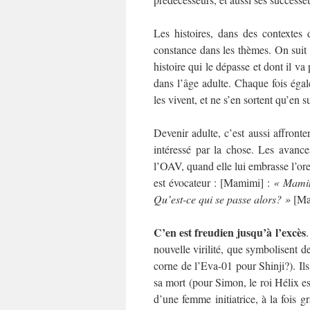
Les histoires, dans des contextes 
constance dans les thèmes. On suit c
histoire qui le dépasse et dont il va
dans l’âge adulte. Chaque fois éga
les vivent, et ne s’en sortent qu’en 
Devenir adulte, c’est aussi affronte
intéressé par la chose. Les avanc
l’OAV, quand elle lui embrasse l’orei
est évocateur : [Mamimi] :
« Mamimi
Qu’est-ce qui se passe alors? »
[Ma
C’en est freudien jusqu’à l’excès
.
nouvelle virilité, que symbolisent d
corne de l’Eva-01 pour Shinji?). Ils
sa mort (pour Simon, le roi Hélix es
d’une femme initiatrice, à la fois g