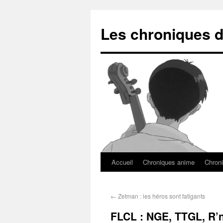
Les chroniques d
Accueil
Chroniques anime
Chroni
←
Zetman : les héros sont fatigants
FLCL : NGE, TTGL, R’