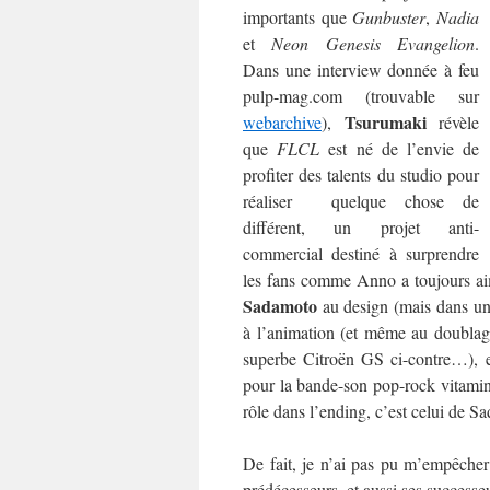
importants que
Gunbuster
,
Nadia
et
Neon Genesis Evangelion
.
Dans une interview donnée à feu
pulp-mag.com (trouvable sur
Tsurumaki
webarchive
),
révèle
que
FLCL
est né de l’envie de
profiter des talents du studio pour
réaliser quelque chose de
différent, un projet anti-
commercial destiné à surprendre
les fans comme Anno a toujours aim
Sadamoto
au design (mais dans un 
à l’animation (et même au doublage
superbe Citroën GS ci-contre…), et
pour la bande-son pop-rock vitaminé
rôle dans l’ending, c’est celui de S
De fait, je n’ai pas pu m’empêcher
prédécesseurs, et aussi ses successe