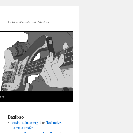
Le blog d'un éternel débutant
ibi
Dazibao
casino schneeberg
dans
Texhnolyze :
la tête à l’enfer