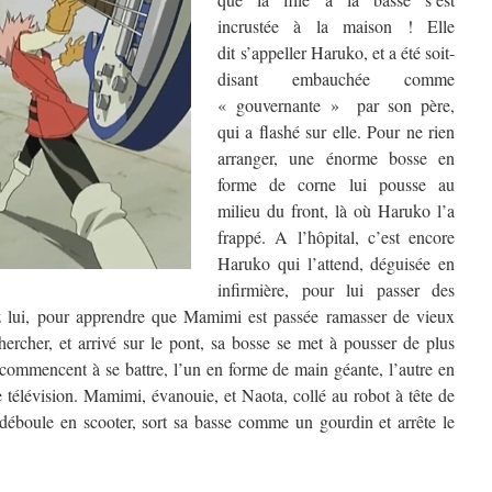
incrustée à la maison ! Elle
dit s’appeller Haruko, et a été soit-
disant embauchée comme
« gouvernante » par son père,
qui a flashé sur elle. Pour ne rien
arranger, une énorme bosse en
forme de corne lui pousse au
milieu du front, là où Haruko l’a
frappé. A l’hôpital, c’est encore
Haruko qui l’attend, déguisée en
infirmière, pour lui passer des
hez lui, pour apprendre que Mamimi est passée ramasser de vieux
hercher, et arrivé sur le pont, sa bosse se met à pousser de plus
commencent à se battre, l’un en forme de main géante, l’autre en
 télévision. Mamimi, évanouie, et Naota, collé au robot à tête de
déboule en scooter, sort sa basse comme un gourdin et arrête le