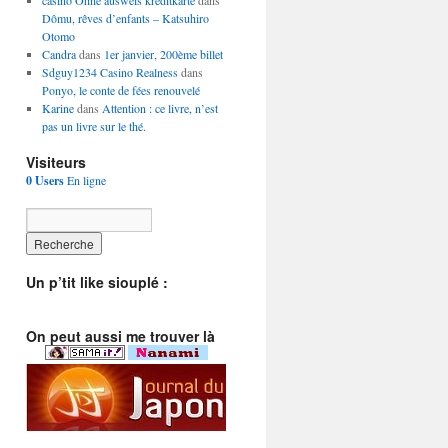
casino Ohne ausweis kreditkarte
dans
Dômu, rêves d’enfants – Katsuhiro
Otomo
Candra
dans
1er janvier, 200ème billet
Sdguy1234 Casino Realness
dans
Ponyo, le conte de fées renouvelé
Karine
dans
Attention : ce livre, n’est
pas un livre sur le thé.
Visiteurs
0 Users
En ligne
Un p’tit like siouplé :
On peut aussi me trouver là