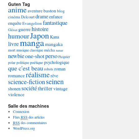
Guten Tag
anime
baston
aventure
blog
drame
enfance
cinéma
Delcourt
fantastique
enquête
Evangelion
histoire
guerre
Glénat
Japon
humour
Kana
manga
livre
mangaka
mécha
mort
musique classique
nanar
newbie
perso
one-shot
Picquier
psychologique
poétique
polar
politique
que c'est beau
roman
robots
réalisme
romance
rêve
seinen
science-fiction
société
thriller
vintage
shonen
violence
Salle des machines
Connexion
Flux
RSS
des articles
RSS
des commentaires
WordPress.org