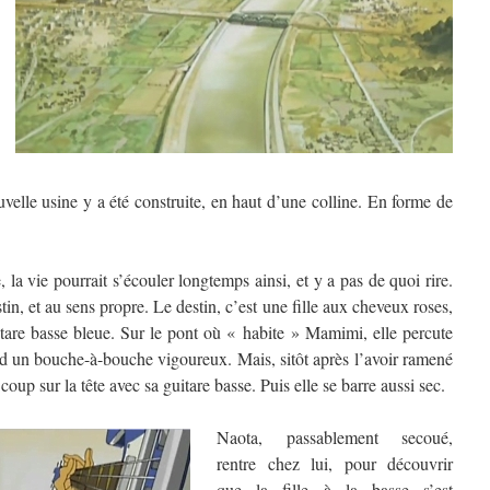
velle usine y a été construite, en haut d’une colline. En forme de
la vie pourrait s’écouler longtemps ainsi, et y a pas de quoi rire.
in, et au sens propre. Le destin, c’est une fille aux cheveux roses,
tare basse bleue. Sur le pont où « habite » Mamimi, elle percute
nd un bouche-à-bouche vigoureux. Mais, sitôt après l’avoir ramené
coup sur la tête avec sa guitare basse. Puis elle se barre aussi sec.
Naota, passablement secoué,
rentre chez lui, pour découvrir
que la fille à la basse s’est