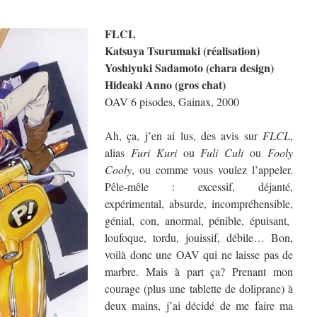
FLCL
Katsuya Tsurumaki (réalisation)
Yoshiyuki Sadamoto (chara design)
Hideaki Anno (gros chat)
OAV 6 pisodes, Gainax, 2000
Ah, ça, j’en ai lus, des avis sur
FLCL
,
alias
Furi Kuri
ou
Fuli Culi
ou
Fooly
Cooly
, ou comme vous voulez l’appeler.
Pêle-mêle : excessif, déjanté,
expérimental, absurde, incompréhensible,
génial, con, anormal, pénible, épuisant,
loufoque, tordu, jouissif, débile… Bon,
voilà donc une OAV qui ne laisse pas de
marbre. Mais à part ça? Prenant mon
courage (plus une tablette de doliprane) à
deux mains, j’ai décidé de me faire ma