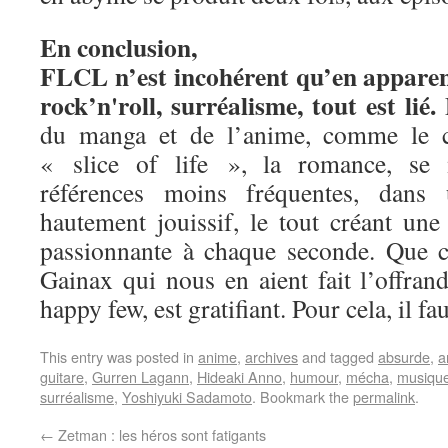
En conclusion,
FLCL n’est incohérent qu’en apparenc
rock’n'roll, surréalisme, tout est lié.
L
du manga et de l’anime, comme le 
« slice of life », la romance, se 
références moins fréquentes, dans
hautement jouissif, le tout créant une
passionnante à chaque seconde. Que ce
Gainax qui nous en aient fait l’offrand
happy few, est gratifiant. Pour cela, il fa
This entry was posted in
anime
,
archives
and tagged
absurde
,
a
guitare
,
Gurren Lagann
,
Hideaki Anno
,
humour
,
mécha
,
musique
surréalisme
,
Yoshiyuki Sadamoto
. Bookmark the
permalink
.
←
Zetman : les héros sont fatigants