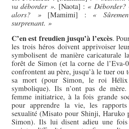
va déborder ».
[Naota] :
« Déborder? Q
alors? »
[Mamimi] :
« Sûremen
surprenant. »
C’en est freudien jusqu’à l’excès
. Pour
les trois héros doivent apprivoiser leur
symbolisent de manière caricaturale l
forêt de Simon (et la corne de l’Eva-0
confrontent au père, jusqu’à le tuer ou 
sa mort (pour Simon, le roi Hélix
symbolique). Ils n’ont pas de mère.
femme initiatrice, à la fois grande so
pour apprendre la vie, les rappor
sexualité (Misato pour Shinji, Haruko
Simon). Ils lui disent adieu une fois