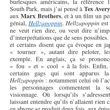
burlesques américains, la référence 
Tex Aver
South Park, mais j’ai pensé à
Marx Brothers
aux
, et à un film un p
génial,
Hellzapoppin
.
Hellzapoppin
est
ne veut rien dire, ou veut dire n’imp
d’interprétations que de sens possibles.
et certains disent que ça évoque en ja
« tourner », autant dire peloter, le
exemple. En anglais, ça se prono
« fou » et « cool » à la fois. Enfin
certains gags qui sont apparus la
Hellzapoppin
: notamment celui où l’ac
les personnages commentent la s
visionnage. Où lorsqu’ils s’adressen
laissant entendre qu’ils n’allaient rien
en abyme se produit deux fois, aux épiso