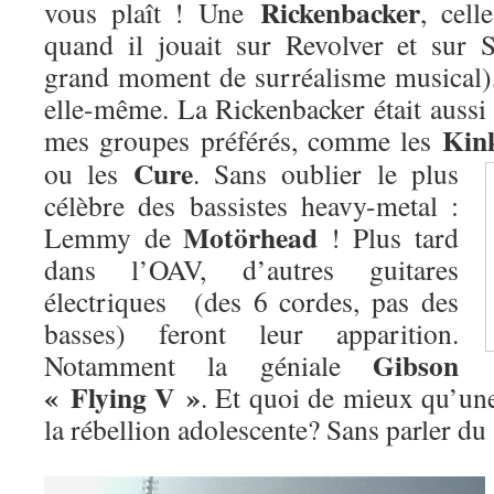
Rickenbacker
vous plaît ! Une
, cel
quand il jouait sur Revolver et sur 
grand moment de surréalisme musical)
elle-même. La Rickenbacker était aussi 
Kin
mes groupes préférés, comme les
Cure
ou les
. Sans oublier le plus
célèbre des bassistes heavy-metal :
Motörhead
Lemmy de
! Plus tard
dans l’OAV, d’autres guitares
électriques (des 6 cordes, pas des
basses) feront leur apparition.
Gibson
Notamment la géniale
« Flying V »
. Et quoi de mieux qu’une
la rébellion adolescente? Sans parler d