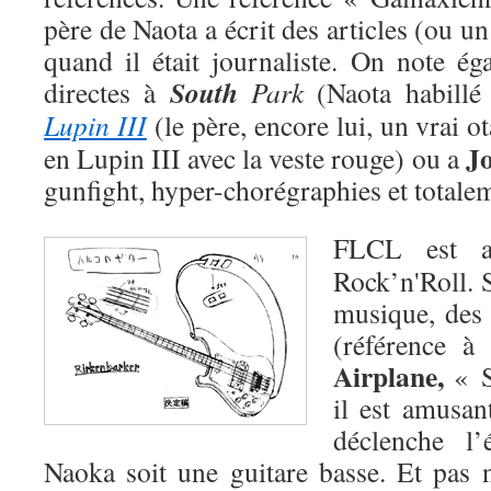
père de Naota a écrit des articles (ou un
quand il était journaliste. On note ég
South
directes à
Park
(Naota habillé
Lupin III
(le père, encore lui, un vrai o
J
en Lupin III avec la veste rouge) ou a
gunfight, hyper-chorégraphies et totalem
FLCL est a
Rock’n'Roll. 
musique, des
(référence 
Airplane,
« Su
il est amusan
déclenche l’
Naoka soit une guitare basse. Et pas n