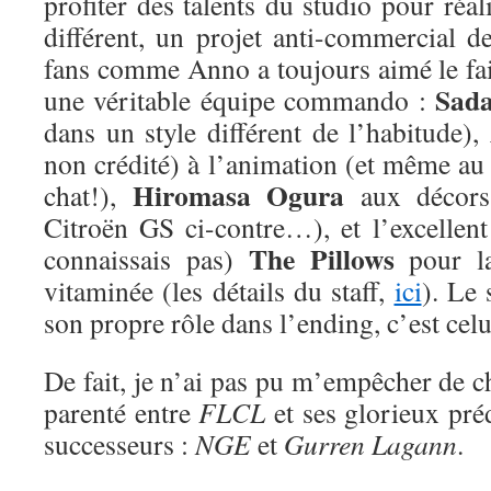
profiter des talents du studio pour ré
différent, un projet anti-commercial d
fans comme Anno a toujours aimé le fai
Sad
une véritable équipe commando :
dans un style différent de l’habitude),
non crédité) à l’animation (et même au
Hiromasa Ogura
chat!),
aux décors
Citroën GS ci-contre…), et l’excellent
The Pillows
connaissais pas)
pour la
vitaminée (les détails du staff,
ici
). Le 
son propre rôle dans l’ending, c’est cel
De fait, je n’ai pas pu m’empêcher de ch
parenté entre
FLCL
et ses glorieux préd
successeurs :
NGE
et
Gurren Lagann
.