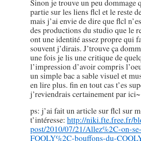
Sinon je trouve un peu dommage q
partie sur les liens flcl et le reste 
mais j’ai envie de dire que flcl n’es
des productions du studio que le res
ont une identité assez propre qui fa
souvent j’dirais. J’trouve ça dom
une fois je lis une critique de qu
l’impression d’avoir compris l’oeuv
un simple bac a sable visuel et mus
en lire plus. fin en tout cas t’es sup
j’reviendrais certainement par ici~
ps: j’ai fait un article sur flcl sur 
t’intéresse:
http://niki.fte.free.fr/
post/2010/07/21/Allez%2C-on-se-f
FOOLY%2C-bouffons-du-COOLY-