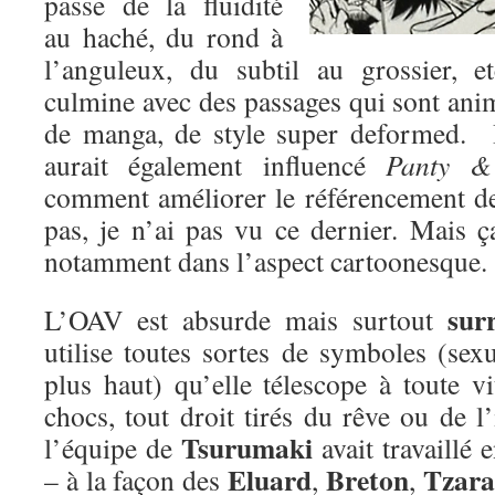
passe de la fluidité
au haché, du rond à
l’anguleux, du subtil au grossier, 
culmine avec des passages qui sont ani
de manga, de style super deformed. 
aurait également influencé
Panty &
comment améliorer le référencement de 
pas, je n’ai pas vu ce dernier. Mais ç
notamment dans l’aspect cartoonesque.
surr
L’OAV est absurde mais surtout
utilise toutes sortes de symboles (se
plus haut) qu’elle télescope à toute v
chocs, tout droit tirés du rêve ou de 
Tsurumaki
l’équipe de
avait travaillé 
Eluard
Breton
Tzara
– à la façon des
,
,