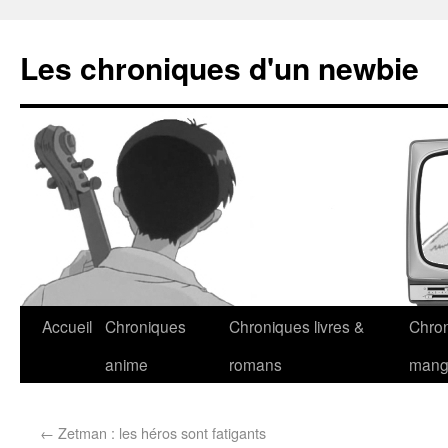
Les chroniques d'un newbie
Accueil
Chroniques
Chroniques livres &
Chro
anime
romans
man
←
Zetman : les héros sont fatigants