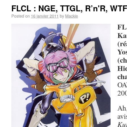
FLCL : NGE, TTGL, R’n'R, WT
Posted on
16 janvier 2011
by
Mackie
FL
Ka
(ré
Yo
(ch
Hi
cha
OAV
20
Ah,
avi
Ku