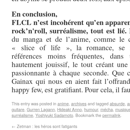
En conclusion,
FLCL n’est incohérent qu’en apparenc
rock’n'roll, surréalisme, tout est lié.
L
du manga et de l’anime, comme le 
« slice of life », la romance, se 
références moins fréquentes, dans
hautement jouissif, le tout créant une
passionnante à chaque seconde. Que ce
Gainax qui nous en aient fait l’offrand
happy few, est gratifiant. Pour cela, il fa
This entry was posted in
anime
,
archives
and tagged
absurde
,
a
guitare
,
Gurren Lagann
,
Hideaki Anno
,
humour
,
mécha
,
musique
surréalisme
,
Yoshiyuki Sadamoto
. Bookmark the
permalink
.
←
Zetman : les héros sont fatigants