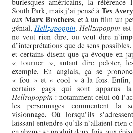
burlesques américains, la référence 
Tex Aver
South Park, mais j’ai pensé à
Marx Brothers
aux
, et à un film un p
génial,
Hellzapoppin
.
Hellzapoppin
est
ne veut rien dire, ou veut dire n’imp
d’interprétations que de sens possibles.
et certains disent que ça évoque en ja
« tourner », autant dire peloter, le
exemple. En anglais, ça se prono
« fou » et « cool » à la fois. Enfin
certains gags qui sont apparus la
Hellzapoppin
: notamment celui où l’ac
les personnages commentent la s
visionnage. Où lorsqu’ils s’adressen
laissant entendre qu’ils n’allaient rien
en abyme se produit deux fois, aux épiso