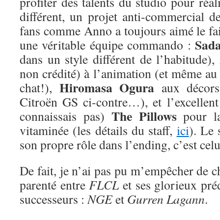
profiter des talents du studio pour ré
différent, un projet anti-commercial d
fans comme Anno a toujours aimé le fai
Sad
une véritable équipe commando :
dans un style différent de l’habitude),
non crédité) à l’animation (et même au
Hiromasa Ogura
chat!),
aux décors
Citroën GS ci-contre…), et l’excellent
The Pillows
connaissais pas)
pour la
vitaminée (les détails du staff,
ici
). Le 
son propre rôle dans l’ending, c’est cel
De fait, je n’ai pas pu m’empêcher de ch
parenté entre
FLCL
et ses glorieux préd
successeurs :
NGE
et
Gurren Lagann
.