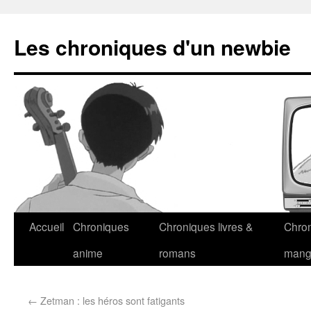
Les chroniques d'un newbie
Accueil
Chroniques
Chroniques livres &
Chro
anime
romans
man
←
Zetman : les héros sont fatigants