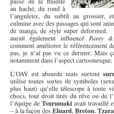
passe de la fluidité
au haché, du rond à
l’anguleux, du subtil au grossier, 
culmine avec des passages qui sont ani
de manga, de style super deformed. 
aurait également influencé
Panty &
comment améliorer le référencement de 
pas, je n’ai pas vu ce dernier. Mais ç
notamment dans l’aspect cartoonesque.
surr
L’OAV est absurde mais surtout
utilise toutes sortes de symboles (se
plus haut) qu’elle télescope à toute v
chocs, tout droit tirés du rêve ou de 
Tsurumaki
l’équipe de
avait travaillé 
Eluard
Breton
Tzara
– à la façon des
,
,