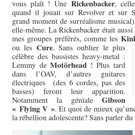
Rickenbacker
vous plaît ! Une
, cel
quand il jouait sur Revolver et sur 
grand moment de surréalisme musical)
elle-même. La Rickenbacker était aussi 
Kin
mes groupes préférés, comme les
Cure
ou les
. Sans oublier le plus
célèbre des bassistes heavy-metal :
Motörhead
Lemmy de
! Plus tard
dans l’OAV, d’autres guitares
électriques (des 6 cordes, pas des
basses) feront leur apparition.
Gibson
Notamment la géniale
« Flying V »
. Et quoi de mieux qu’une
la rébellion adolescente? Sans parler d