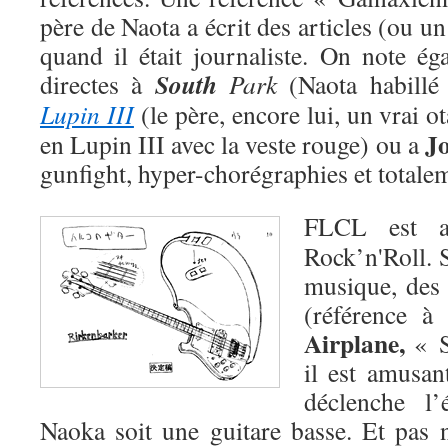
père de Naota a écrit des articles (ou un
quand il était journaliste. On note ég
South
directes à
Park
(Naota habillé
Lupin III
(le père, encore lui, un vrai o
J
en Lupin III avec la veste rouge) ou a
gunfight, hyper-chorégraphies et totalem
FLCL est a
Rock’n'Roll. 
musique, des
(référence 
Airplane,
« Su
il est amusan
déclenche l’
Naoka soit une guitare basse. Et pas n