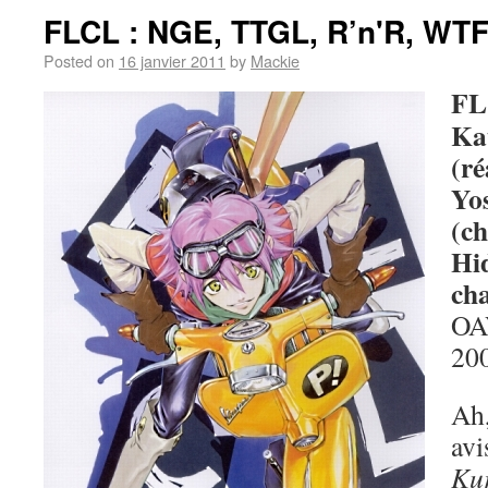
FLCL : NGE, TTGL, R’n'R, WT
Posted on
16 janvier 2011
by
Mackie
FL
Ka
(ré
Yo
(ch
Hi
cha
OAV
20
Ah,
avi
Ku