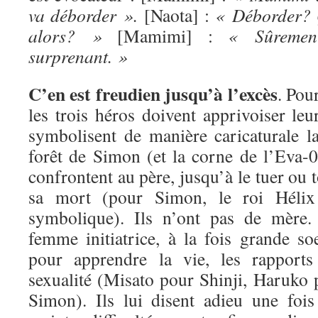
va déborder ».
[Naota] :
« Déborder? Q
alors? »
[Mamimi] :
« Sûremen
surprenant. »
C’en est freudien jusqu’à l’excès
. Pour
les trois héros doivent apprivoiser leur
symbolisent de manière caricaturale l
forêt de Simon (et la corne de l’Eva-0
confrontent au père, jusqu’à le tuer ou 
sa mort (pour Simon, le roi Hélix
symbolique). Ils n’ont pas de mère.
femme initiatrice, à la fois grande so
pour apprendre la vie, les rappor
sexualité (Misato pour Shinji, Haruko
Simon). Ils lui disent adieu une fois