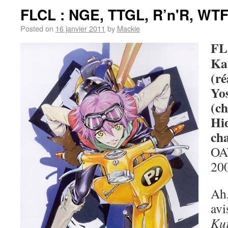
FLCL : NGE, TTGL, R’n'R, WT
Posted on
16 janvier 2011
by
Mackie
FL
Ka
(ré
Yo
(ch
Hi
cha
OAV
20
Ah,
avi
Ku