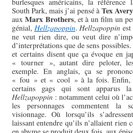
burlesques américains, la référence 
Tex Aver
South Park, mais j’ai pensé à
Marx Brothers
aux
, et à un film un p
génial,
Hellzapoppin
.
Hellzapoppin
est
ne veut rien dire, ou veut dire n’imp
d’interprétations que de sens possibles.
et certains disent que ça évoque en ja
« tourner », autant dire peloter, le
exemple. En anglais, ça se prono
« fou » et « cool » à la fois. Enfin
certains gags qui sont apparus la
Hellzapoppin
: notamment celui où l’ac
les personnages commentent la s
visionnage. Où lorsqu’ils s’adressen
laissant entendre qu’ils n’allaient rien
en abyme se produit deux fois, aux épiso