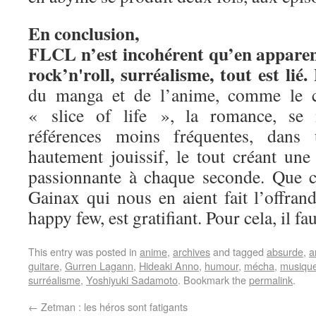
En conclusion,
FLCL n’est incohérent qu’en apparenc
rock’n'roll, surréalisme, tout est lié.
L
du manga et de l’anime, comme le 
« slice of life », la romance, se 
références moins fréquentes, dans
hautement jouissif, le tout créant une
passionnante à chaque seconde. Que ce
Gainax qui nous en aient fait l’offrand
happy few, est gratifiant. Pour cela, il fa
This entry was posted in
anime
,
archives
and tagged
absurde
,
a
guitare
,
Gurren Lagann
,
Hideaki Anno
,
humour
,
mécha
,
musique
surréalisme
,
Yoshiyuki Sadamoto
. Bookmark the
permalink
.
←
Zetman : les héros sont fatigants