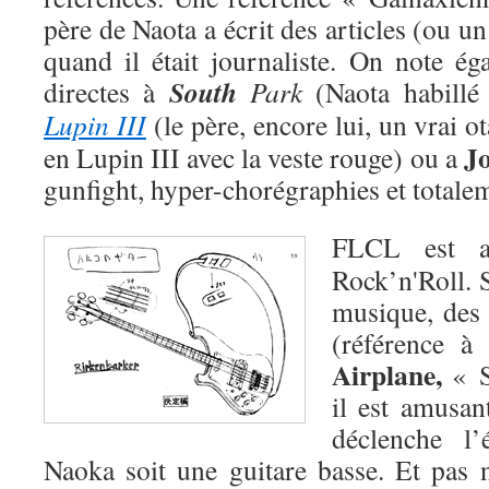
père de Naota a écrit des articles (ou un
quand il était journaliste. On note ég
South
directes à
Park
(Naota habillé
Lupin III
(le père, encore lui, un vrai o
J
en Lupin III avec la veste rouge) ou a
gunfight, hyper-chorégraphies et totalem
FLCL est a
Rock’n'Roll. 
musique, des
(référence 
Airplane,
« Su
il est amusan
déclenche l’
Naoka soit une guitare basse. Et pas n