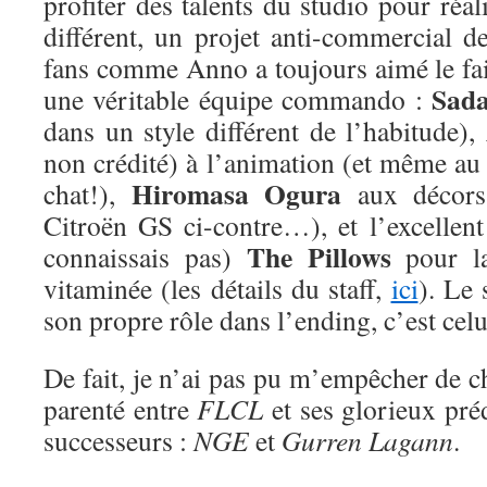
profiter des talents du studio pour ré
différent, un projet anti-commercial d
fans comme Anno a toujours aimé le fai
Sad
une véritable équipe commando :
dans un style différent de l’habitude),
non crédité) à l’animation (et même au
Hiromasa Ogura
chat!),
aux décors
Citroën GS ci-contre…), et l’excellent
The Pillows
connaissais pas)
pour la
vitaminée (les détails du staff,
ici
). Le 
son propre rôle dans l’ending, c’est cel
De fait, je n’ai pas pu m’empêcher de ch
parenté entre
FLCL
et ses glorieux préd
successeurs :
NGE
et
Gurren Lagann
.