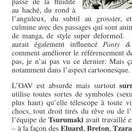
passe de la fluidité
au haché, du rond à
l’anguleux, du subtil au grossier, 
culmine avec des passages qui sont ani
de manga, de style super deformed. 
aurait également influencé
Panty &
comment améliorer le référencement de 
pas, je n’ai pas vu ce dernier. Mais ç
notamment dans l’aspect cartoonesque.
surr
L’OAV est absurde mais surtout
utilise toutes sortes de symboles (se
plus haut) qu’elle télescope à toute v
chocs, tout droit tirés du rêve ou de 
Tsurumaki
l’équipe de
avait travaillé 
Eluard
Breton
Tzara
– à la façon des
,
,