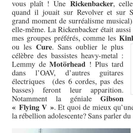
Rickenbacker
vous plaît ! Une
, cel
quand il jouait sur Revolver et sur 
grand moment de surréalisme musical)
elle-même. La Rickenbacker était aussi 
Kin
mes groupes préférés, comme les
Cure
ou les
. Sans oublier le plus
célèbre des bassistes heavy-metal :
Motörhead
Lemmy de
! Plus tard
dans l’OAV, d’autres guitares
électriques (des 6 cordes, pas des
basses) feront leur apparition.
Gibson
Notamment la géniale
« Flying V »
. Et quoi de mieux qu’une
la rébellion adolescente? Sans parler d