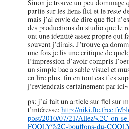
Sinon je trouve un peu dommage q
partie sur les liens flcl et le reste 
mais j’ai envie de dire que flcl n’es
des productions du studio que le res
ont une identité assez propre qui fa
souvent j’dirais. J’trouve ça dom
une fois je lis une critique de qu
l’impression d’avoir compris l’oeuv
un simple bac a sable visuel et mus
en lire plus. fin en tout cas t’es sup
j’reviendrais certainement par ici~
ps: j’ai fait un article sur flcl sur 
t’intéresse:
http://niki.fte.free.fr/
post/2010/07/21/Allez%2C-on-se-f
FOOLY%2C-bouffons-du-COOLY-