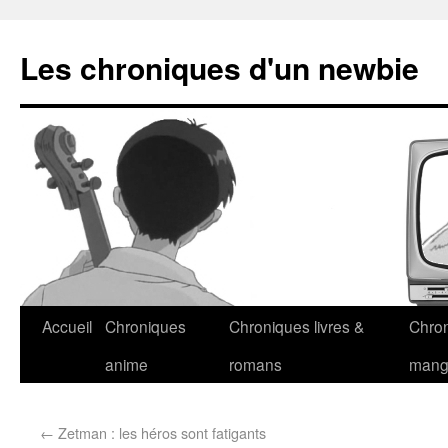
Les chroniques d'un newbie
Accueil
Chroniques
Chroniques livres &
Chro
anime
romans
man
←
Zetman : les héros sont fatigants