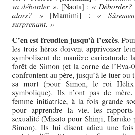
va déborder ».
[Naota] :
« Déborder? Q
alors? »
[Mamimi] :
« Sûremen
surprenant. »
C’en est freudien jusqu’à l’excès
. Pour
les trois héros doivent apprivoiser leur
symbolisent de manière caricaturale l
forêt de Simon (et la corne de l’Eva-0
confrontent au père, jusqu’à le tuer ou 
sa mort (pour Simon, le roi Hélix
symbolique). Ils n’ont pas de mère.
femme initiatrice, à la fois grande so
pour apprendre la vie, les rappor
sexualité (Misato pour Shinji, Haruko
Simon). Ils lui disent adieu une fois