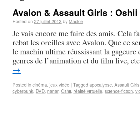
Avalon & Assault Girls : Oshii 
Posted on
27 juillet 2013
by
Mackie
Je vais encore me faire des amis. Cela f
rebat les oreilles avec Avalon. Que ce s
le machin ultime réussissant la gageure 
genres de l’animation et du film live, e
→
Posted in
cinéma
,
jeux vidéo
|
Tagged
apocalypse
,
Assault Girls
cyberpunk
,
DVD
,
nanar
,
Oshii
,
réalité virtuelle
,
science-fiction
,
vi