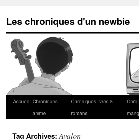
Les chroniques d'un newbie
Accueil
Chroniques
Chroniques livres &
Chro
anime
romans
man
Avalon
Tag Archives: