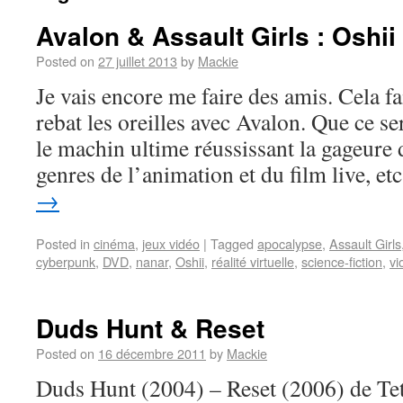
Avalon & Assault Girls : Oshii 
Posted on
27 juillet 2013
by
Mackie
Je vais encore me faire des amis. Cela f
rebat les oreilles avec Avalon. Que ce s
le machin ultime réussissant la gageure 
genres de l’animation et du film live, e
→
Posted in
cinéma
,
jeux vidéo
|
Tagged
apocalypse
,
Assault Girls
cyberpunk
,
DVD
,
nanar
,
Oshii
,
réalité virtuelle
,
science-fiction
,
vi
Duds Hunt & Reset
Posted on
16 décembre 2011
by
Mackie
Duds Hunt (2004) – Reset (2006) de Te