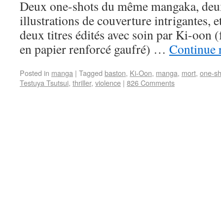
Deux one-shots du même mangaka, deu
illustrations de couverture intrigantes, e
deux titres édités avec soin par Ki-oon (
en papier renforcé gaufré) …
Continue 
Posted in
manga
|
Tagged
baston
,
Ki-Oon
,
manga
,
mort
,
one-sh
Testuya Tsutsui
,
thriller
,
violence
|
826 Comments