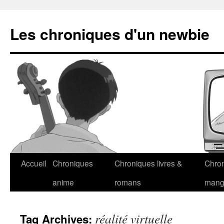
Les chroniques d'un newbie
Accueil
Chroniques
Chroniques livres &
Chro
anime
romans
man
réalité virtuelle
Tag Archives: