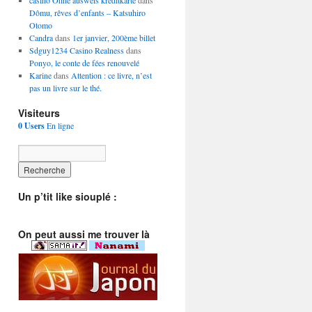
casino Ohne ausweis kreditkarte
dans
Dômu, rêves d’enfants – Katsuhiro
Otomo
Candra
dans
1er janvier, 200ème billet
Sdguy1234 Casino Realness
dans
Ponyo, le conte de fées renouvelé
Karine
dans
Attention : ce livre, n’est
pas un livre sur le thé.
Visiteurs
0 Users
En ligne
Un p’tit like siouplé :
On peut aussi me trouver là