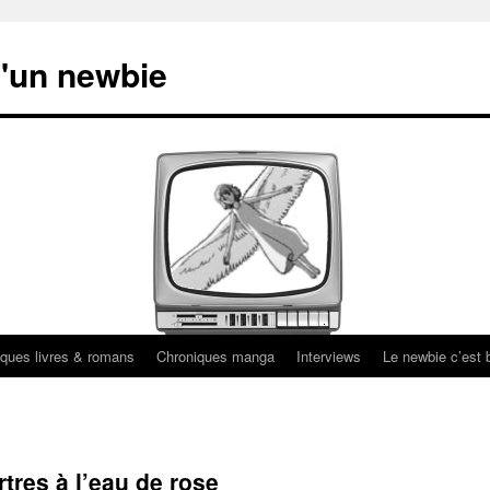
'un newbie
ques livres & romans
Chroniques manga
Interviews
Le newbie c’est b
res à l’eau de rose