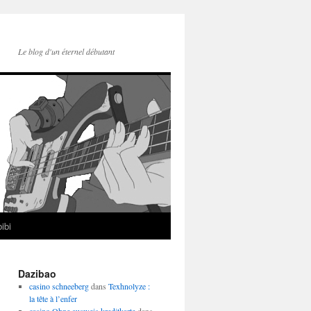
Le blog d'un éternel débutant
ibi
Dazibao
casino schneeberg
dans
Texhnolyze :
la tête à l’enfer