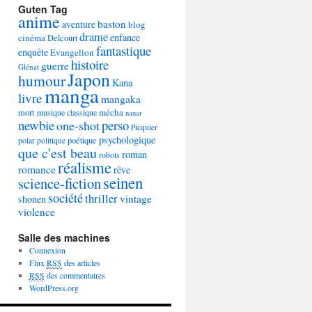
Guten Tag
anime
baston
aventure
blog
drame
enfance
cinéma
Delcourt
fantastique
enquête
Evangelion
histoire
guerre
Glénat
Japon
humour
Kana
manga
livre
mangaka
mécha
mort
musique classique
nanar
newbie
perso
one-shot
Picquier
psychologique
poétique
polar
politique
que c'est beau
roman
robots
réalisme
romance
rêve
seinen
science-fiction
société
thriller
vintage
shonen
violence
Salle des machines
Connexion
Flux
RSS
des articles
RSS
des commentaires
WordPress.org