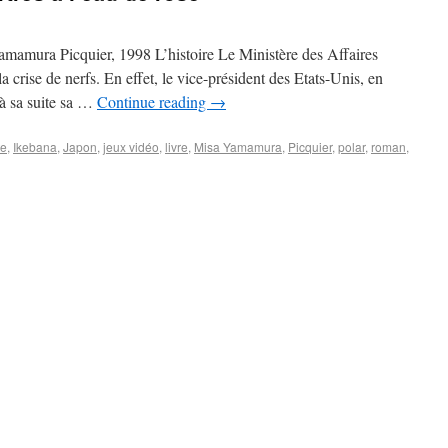
Yamamura Picquier, 1998 L’histoire Le Ministère des Affaires
 crise de nerfs. En effet, le vice-président des Etats-Unis, en
à sa suite sa …
Continue reading
→
te
,
Ikebana
,
Japon
,
jeux vidéo
,
livre
,
Misa Yamamura
,
Picquier
,
polar
,
roman
,