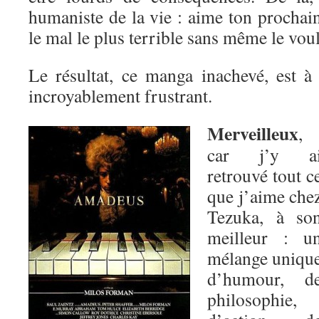
humaniste de la vie : aime ton prochai
le mal le plus terrible sans même le voul
Le résultat, ce manga inachevé, est à 
incroyablement frustrant.
Merveilleux
,
car j’y a
retrouvé tout c
que j’aime che
Tezuka, à so
meilleur : u
mélange uniqu
d’humour, d
philosophie,