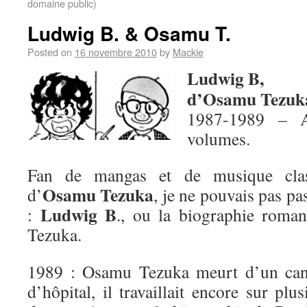
domaine public)
Ludwig B. & Osamu T.
Posted on
16 novembre 2010
by
Mackie
Ludwig B,
d’Osamu Tezuk
1987-1989 – A
volumes.
Fan de mangas et de musique class
Osamu Tezuka
d’
, je ne pouvais pas pa
Ludwig B
:
., ou la biographie roma
Tezuka.
1989 : Osamu Tezuka meurt d’un can
d’hôpital, il travaillait encore sur plus