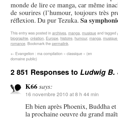
monde de lire ce manga, car même inach
de sourires (l’humour, toujours très pré
Sa symphonie
réflexion. Du pur Tezuka.
This entry was posted in
archives
,
manga
,
musique
and tagged
biographie
,
création
,
Europe
,
histoire
,
humour
,
manga
,
musique 
romance
. Bookmark the
permalink
.
←
Evangelion : ma compilation « classique » (en
domaine public)
2 851 Responses to
Ludwig B.
K66
says:
16 novembre 2010 at 8 h 44 min
Eh bien après Phoenix, Buddha et 
la prochaine oeuvre du grand maître