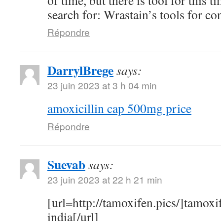
of time, but there is tool for this 
search for: Wrastain’s tools for co
Répondre
DarrylBrege
says:
23 juin 2023 at 3 h 04 min
amoxicillin cap 500mg price
Répondre
Suevab
says:
23 juin 2023 at 22 h 21 min
[url=http://tamoxifen.pics/]tamoxif
india[/url]