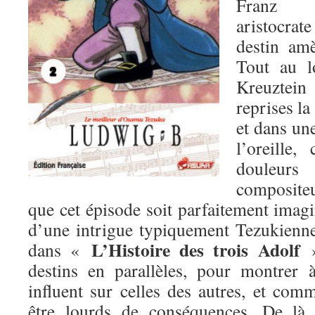
Franz K
aristocra
destin am
Tout au l
Kreuztein
reprises la
et dans une
l’oreille,
douleurs
compositeu
que cet épisode soit parfaitement imagin
d’une intrigue typiquement Tezukienne
L’Histoire des trois Adolf
dans «
»
destins en parallèles, pour montrer 
influent sur celles des autres, et com
être lourds de conséquences. De là,