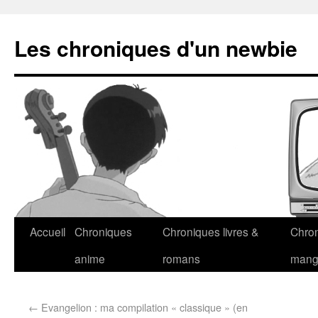
Les chroniques d'un newbie
Accueil
Chroniques
Chroniques livres &
Chro
anime
romans
man
←
Evangelion : ma compilation « classique » (en