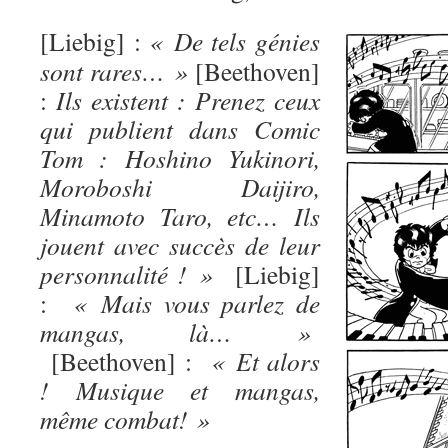
[
Liebig] :
« De tels génies
sont rares… »
[Beethoven]
:
Ils existent : Prenez ceux
qui publient dans Comic
Tom : Hoshino Yukinori,
Moroboshi Daijiro,
Minamoto Taro, etc… Ils
jouent avec succès de leur
personnalité ! »
[Liebig]
:
« Mais vous parlez de
mangas, là… »
[Beethoven] :
« Et alors
! Musique et mangas,
même combat! »