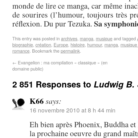
monde de lire ce manga, car même inach
de sourires (l’humour, toujours très pré
Sa symphonie
réflexion. Du pur Tezuka.
This entry was posted in
archives
,
manga
,
musique
and tagged
biographie
,
création
,
Europe
,
histoire
,
humour
,
manga
,
musique 
romance
. Bookmark the
permalink
.
←
Evangelion : ma compilation « classique » (en
domaine public)
2 851 Responses to
Ludwig B.
K66
says:
16 novembre 2010 at 8 h 44 min
Eh bien après Phoenix, Buddha et 
la prochaine oeuvre du grand maître