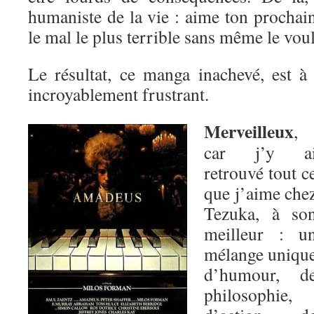
humaniste de la vie : aime ton prochai
le mal le plus terrible sans même le voul
Le résultat, ce manga inachevé, est à 
incroyablement frustrant.
Merveilleux
,
car j’y a
retrouvé tout c
que j’aime che
Tezuka, à so
meilleur : u
mélange uniqu
d’humour, d
philosophie,