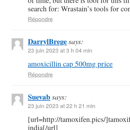
of time, but there is tool for this 
search for: Wrastain’s tools for co
Répondre
DarrylBrege
says:
23 juin 2023 at 3 h 04 min
amoxicillin cap 500mg price
Répondre
Suevab
says:
23 juin 2023 at 22 h 21 min
[url=http://tamoxifen.pics/]tamoxif
india[/url]