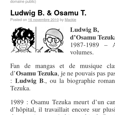
domaine public)
Ludwig B. & Osamu T.
Posted on
16 novembre 2010
by
Mackie
Ludwig B,
d’Osamu Tezuk
1987-1989 – A
volumes.
Fan de mangas et de musique class
Osamu Tezuka
d’
, je ne pouvais pas pa
Ludwig B
:
., ou la biographie roma
Tezuka.
1989 : Osamu Tezuka meurt d’un can
d’hôpital, il travaillait encore sur plus