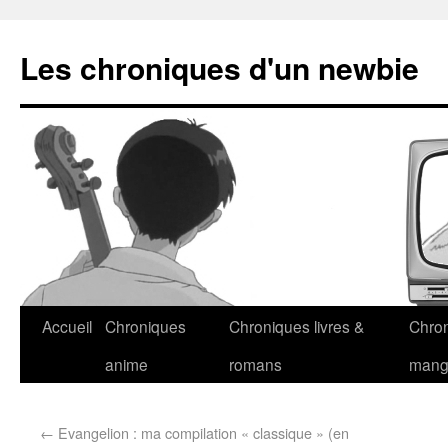
Les chroniques d'un newbie
Accueil
Chroniques
Chroniques livres &
Chro
anime
romans
man
←
Evangelion : ma compilation « classique » (en