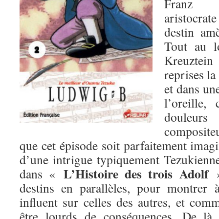
Franz K
aristocra
destin am
Tout au l
Kreuztein
reprises la
et dans une
l’oreille,
douleurs
compositeu
que cet épisode soit parfaitement imagin
d’une intrigue typiquement Tezukienne
L’Histoire des trois Adolf
dans «
»
destins en parallèles, pour montrer 
influent sur celles des autres, et com
être lourds de conséquences. De là,