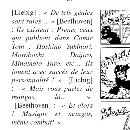
[
Liebig] :
« De tels génies
sont rares… »
[Beethoven]
:
Ils existent : Prenez ceux
qui publient dans Comic
Tom : Hoshino Yukinori,
Moroboshi Daijiro,
Minamoto Taro, etc… Ils
jouent avec succès de leur
personnalité ! »
[Liebig]
:
« Mais vous parlez de
mangas, là… »
[Beethoven] :
« Et alors
! Musique et mangas,
même combat! »