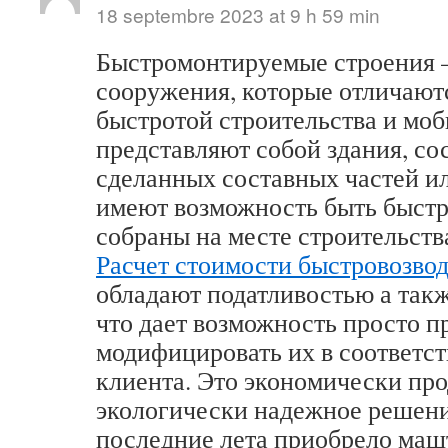
18 septembre 2023 at 9 h 59 min
Быстромонтируемые строения –
сооружения, которые отличают
быстротой строительства и мо
представляют собой здания, со
сделанных составных частей ил
имеют возможность быть быст
собраны на месте строительств
Расчет стоимости быстровозво
обладают податливостью а так
что дает возможность просто п
модифицировать их в соответст
клиента. Это экономически про
экологически надежное решени
последние лета приобрело маш