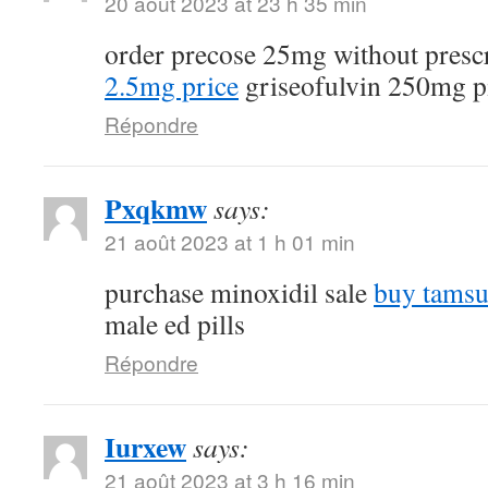
20 août 2023 at 23 h 35 min
order precose 25mg without presc
2.5mg price
griseofulvin 250mg pi
Répondre
Pxqkmw
says:
21 août 2023 at 1 h 01 min
purchase minoxidil sale
buy tamsu
male ed pills
Répondre
Iurxew
says:
21 août 2023 at 3 h 16 min