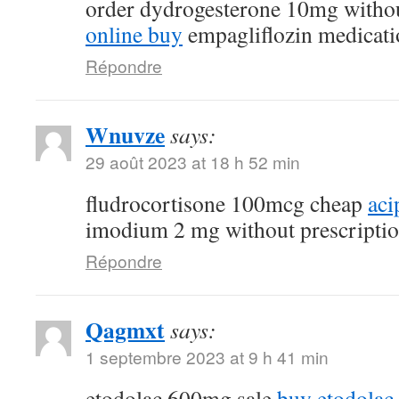
order dydrogesterone 10mg withou
online buy
empagliflozin medicati
Répondre
Wnuvze
says:
29 août 2023 at 18 h 52 min
fludrocortisone 100mcg cheap
aci
imodium 2 mg without prescripti
Répondre
Qagmxt
says:
1 septembre 2023 at 9 h 41 min
etodolac 600mg sale
buy etodolac