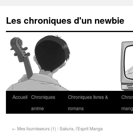
Les chroniques d'un newbie
Accueil
Chroniques
Chroniques livres &
Chro
anime
romans
man
←
Mes fournisseurs (1) : Sakura, l’Esprit Manga