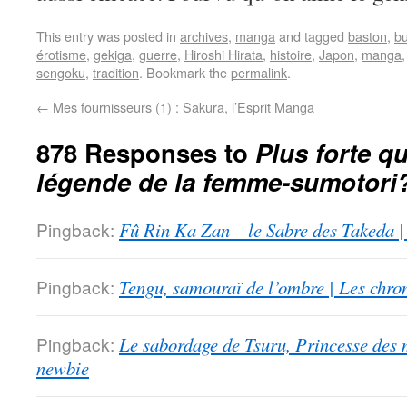
This entry was posted in
archives
,
manga
and tagged
baston
,
b
érotisme
,
gekiga
,
guerre
,
Hiroshi Hirata
,
histoire
,
Japon
,
manga
sengoku
,
tradition
. Bookmark the
permalink
.
←
Mes fournisseurs (1) : Sakura, l’Esprit Manga
878 Responses to
Plus forte qu
légende de la femme-sumotori
Pingback:
Fû Rin Ka Zan – le Sabre des Takeda |
Pingback:
Tengu, samouraï de l’ombre | Les chro
Pingback:
Le sabordage de Tsuru, Princesse des 
newbie