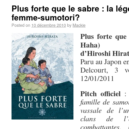
Plus forte que le sabre : la lé
femme-sumotori?
Posted on
10 décembre 2010
by
Mackie
Plus forte que
Haha)
d’Hiroshi Hira
Paru au Japon e
Delcourt, 3 
12/01/2011
Pitch officiel
famille de samo
vassale de l’u
clans de l’
combattantes.