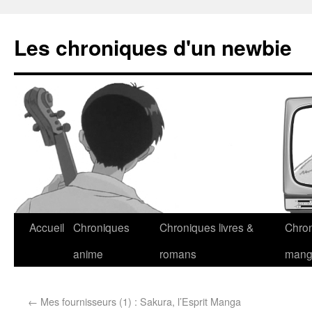
Les chroniques d'un newbie
Accueil
Chroniques
Chroniques livres &
Chro
anime
romans
man
←
Mes fournisseurs (1) : Sakura, l’Esprit Manga