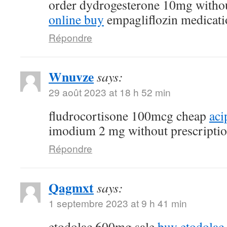
order dydrogesterone 10mg withou
online buy
empagliflozin medicati
Répondre
Wnuvze
says:
29 août 2023 at 18 h 52 min
fludrocortisone 100mcg cheap
aci
imodium 2 mg without prescripti
Répondre
Qagmxt
says:
1 septembre 2023 at 9 h 41 min
etodolac 600mg sale
buy etodolac