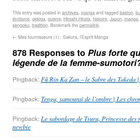
This entry was posted in
archives
,
manga
and tagged
baston
,
b
érotisme
,
gekiga
,
guerre
,
Hiroshi Hirata
,
histoire
,
Japon
,
manga
sengoku
,
tradition
. Bookmark the
permalink
.
←
Mes fournisseurs (1) : Sakura, l’Esprit Manga
878 Responses to
Plus forte qu
légende de la femme-sumotori
Pingback:
Fû Rin Ka Zan – le Sabre des Takeda |
Pingback:
Tengu, samouraï de l’ombre | Les chro
Pingback:
Le sabordage de Tsuru, Princesse des 
newbie