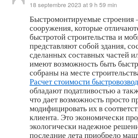
18 septembre 2023 at 9 h 59 min
Быстромонтируемые строения –
сооружения, которые отличают
быстротой строительства и мо
представляют собой здания, со
сделанных составных частей ил
имеют возможность быть быст
собраны на месте строительств
Расчет стоимости быстровозво
обладают податливостью а так
что дает возможность просто п
модифицировать их в соответст
клиента. Это экономически про
экологически надежное решени
последние лета приобрело маш