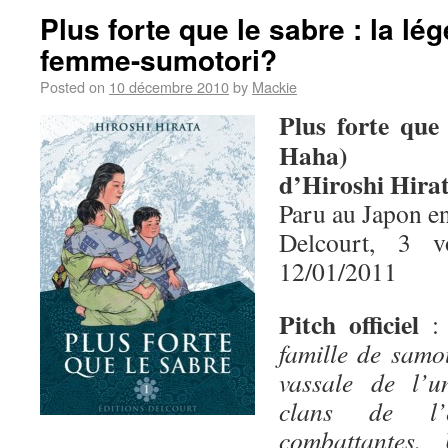
Plus forte que le sabre : la lé
femme-sumotori?
Posted on
10 décembre 2010
by
Mackie
Plus forte que
Haha)
d’Hiroshi Hira
Paru au Japon e
Delcourt, 3 
12/01/2011
Pitch officiel
famille de samo
vassale de l’u
clans de l’
combattantes.