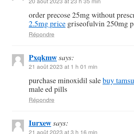
20 août 2023 at 23 h 35 min
order precose 25mg without presc
2.5mg price
griseofulvin 250mg pi
Répondre
Pxqkmw
says:
21 août 2023 at 1 h 01 min
purchase minoxidil sale
buy tamsu
male ed pills
Répondre
Iurxew
says:
21 août 2023 at 3 h 16 min