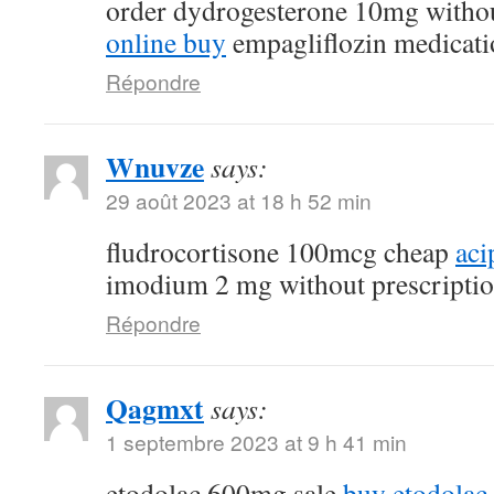
order dydrogesterone 10mg withou
online buy
empagliflozin medicati
Répondre
Wnuvze
says:
29 août 2023 at 18 h 52 min
fludrocortisone 100mcg cheap
aci
imodium 2 mg without prescripti
Répondre
Qagmxt
says:
1 septembre 2023 at 9 h 41 min
etodolac 600mg sale
buy etodolac