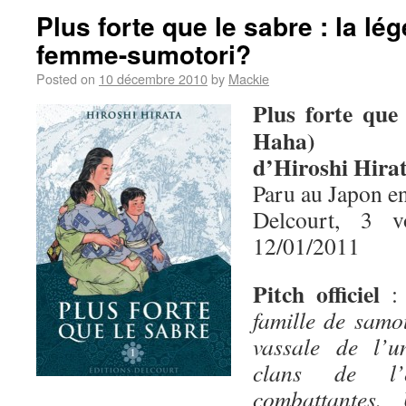
Plus forte que le sabre : la lé
femme-sumotori?
Posted on
10 décembre 2010
by
Mackie
Plus forte que
Haha)
d’Hiroshi Hira
Paru au Japon e
Delcourt, 3 
12/01/2011
Pitch officiel
famille de samo
vassale de l’u
clans de l’
combattantes.