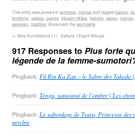
This entry was posted in
archives
,
manga
and tagged
baston
,
b
érotisme
,
gekiga
,
guerre
,
Hiroshi Hirata
,
histoire
,
Japon
,
manga
sengoku
,
tradition
. Bookmark the
permalink
.
←
Mes fournisseurs (1) : Sakura, l’Esprit Manga
917 Responses to
Plus forte qu
légende de la femme-sumotori
Pingback:
Fû Rin Ka Zan – le Sabre des Takeda |
Pingback:
Tengu, samouraï de l’ombre | Les chro
Pingback:
Le sabordage de Tsuru, Princesse des 
newbie