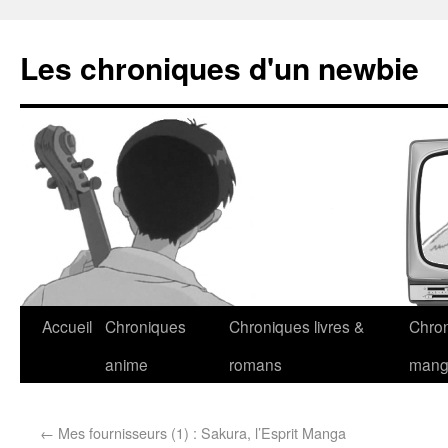
Les chroniques d'un newbie
Accueil
Chroniques
Chroniques livres &
Chro
anime
romans
man
←
Mes fournisseurs (1) : Sakura, l’Esprit Manga