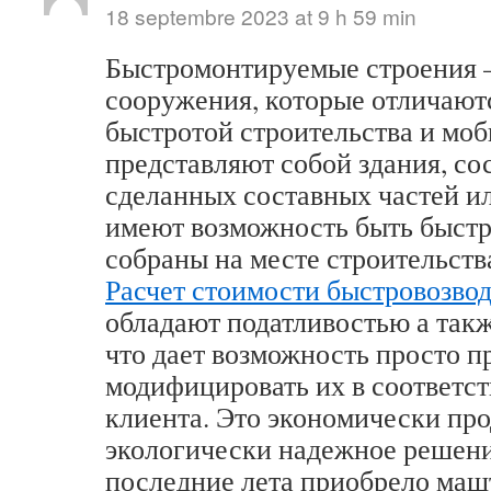
18 septembre 2023 at 9 h 59 min
Быстромонтируемые строения –
сооружения, которые отличают
быстротой строительства и мо
представляют собой здания, со
сделанных составных частей ил
имеют возможность быть быст
собраны на месте строительств
Расчет стоимости быстровозво
обладают податливостью а так
что дает возможность просто п
модифицировать их в соответст
клиента. Это экономически про
экологически надежное решени
последние лета приобрело маш