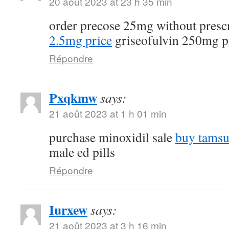
20 août 2023 at 23 h 35 min
order precose 25mg without presc
2.5mg price
griseofulvin 250mg pi
Répondre
Pxqkmw
says:
21 août 2023 at 1 h 01 min
purchase minoxidil sale
buy tamsu
male ed pills
Répondre
Iurxew
says:
21 août 2023 at 3 h 16 min