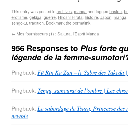
This entry was posted in
archives
,
manga
and tagged
baston
,
b
érotisme
,
gekiga
,
guerre
,
Hiroshi Hirata
,
histoire
,
Japon
,
manga
sengoku
,
tradition
. Bookmark the
permalink
.
←
Mes fournisseurs (1) : Sakura, l’Esprit Manga
956 Responses to
Plus forte qu
légende de la femme-sumotori
Pingback:
Fû Rin Ka Zan – le Sabre des Takeda |
Pingback:
Tengu, samouraï de l’ombre | Les chro
Pingback:
Le sabordage de Tsuru, Princesse des 
newbie