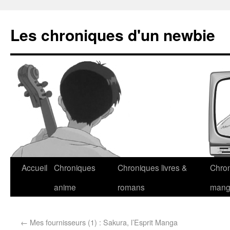
Les chroniques d'un newbie
Accueil
Chroniques
Chroniques livres &
Chro
anime
romans
man
←
Mes fournisseurs (1) : Sakura, l’Esprit Manga