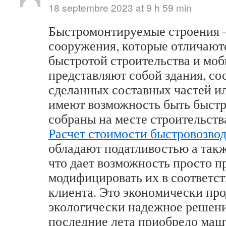
18 septembre 2023 at 9 h 59 min
Быстромонтируемые строения –
сооружения, которые отличают
быстротой строительства и мо
представляют собой здания, со
сделанных составных частей ил
имеют возможность быть быст
собраны на месте строительств
Расчет стоимости быстровозво
обладают податливостью а так
что дает возможность просто п
модифицировать их в соответст
клиента. Это экономически про
экологически надежное решени
последние лета приобрело маш