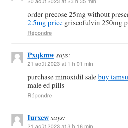
20 août 2023 at 23 h 35 min
order precose 25mg without presc
2.5mg price
griseofulvin 250mg pi
Répondre
Pxqkmw
says:
21 août 2023 at 1 h 01 min
purchase minoxidil sale
buy tamsu
male ed pills
Répondre
Iurxew
says:
21 août 2023 at 3 h 16 min