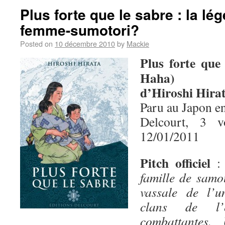
Plus forte que le sabre : la lé
femme-sumotori?
Posted on
10 décembre 2010
by
Mackie
Plus forte que
Haha)
d’Hiroshi Hira
Paru au Japon e
Delcourt, 3 
12/01/2011
Pitch officiel
famille de samo
vassale de l’u
clans de l’
combattantes.