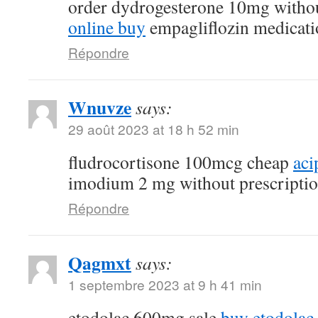
order dydrogesterone 10mg withou
online buy
empagliflozin medicati
Répondre
Wnuvze
says:
29 août 2023 at 18 h 52 min
fludrocortisone 100mcg cheap
aci
imodium 2 mg without prescripti
Répondre
Qagmxt
says:
1 septembre 2023 at 9 h 41 min
etodolac 600mg sale
buy etodolac