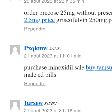
20 août 2023 at 23 h 35 min
order precose 25mg without presc
2.5mg price
griseofulvin 250mg pi
Répondre
Pxqkmw
says:
21 août 2023 at 1 h 01 min
purchase minoxidil sale
buy tamsu
male ed pills
Répondre
Iurxew
says:
21 août 2023 at 3 h 16 min