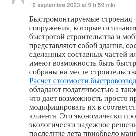
18 septembre 2023 at 9 h 59 min
Быстромонтируемые строения –
сооружения, которые отличают
быстротой строительства и мо
представляют собой здания, со
сделанных составных частей ил
имеют возможность быть быст
собраны на месте строительств
Расчет стоимости быстровозво
обладают податливостью а так
что дает возможность просто п
модифицировать их в соответст
клиента. Это экономически про
экологически надежное решени
последние лета приобрело маш