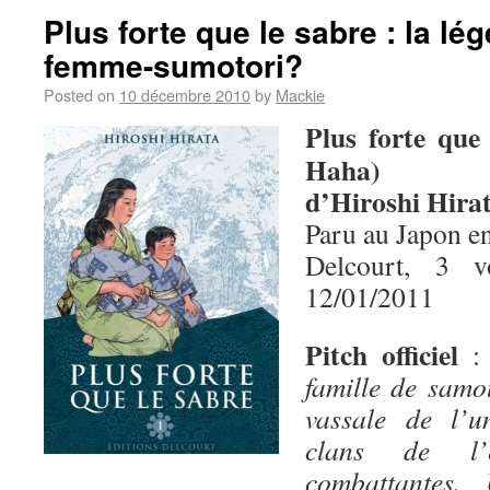
Plus forte que le sabre : la lé
femme-sumotori?
Posted on
10 décembre 2010
by
Mackie
Plus forte que
Haha)
d’Hiroshi Hira
Paru au Japon e
Delcourt, 3 
12/01/2011
Pitch officiel
famille de samo
vassale de l’u
clans de l’
combattantes.