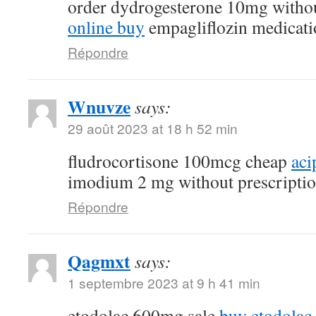
order dydrogesterone 10mg withou
online buy
empagliflozin medicati
Répondre
Wnuvze
says:
29 août 2023 at 18 h 52 min
fludrocortisone 100mcg cheap
aci
imodium 2 mg without prescripti
Répondre
Qagmxt
says:
1 septembre 2023 at 9 h 41 min
etodolac 600mg sale
buy etodolac