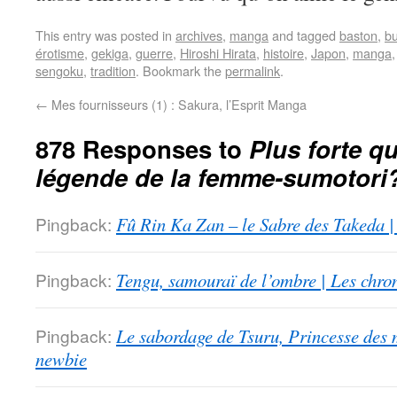
This entry was posted in
archives
,
manga
and tagged
baston
,
b
érotisme
,
gekiga
,
guerre
,
Hiroshi Hirata
,
histoire
,
Japon
,
manga
sengoku
,
tradition
. Bookmark the
permalink
.
←
Mes fournisseurs (1) : Sakura, l’Esprit Manga
878 Responses to
Plus forte qu
légende de la femme-sumotori
Pingback:
Fû Rin Ka Zan – le Sabre des Takeda |
Pingback:
Tengu, samouraï de l’ombre | Les chro
Pingback:
Le sabordage de Tsuru, Princesse des 
newbie