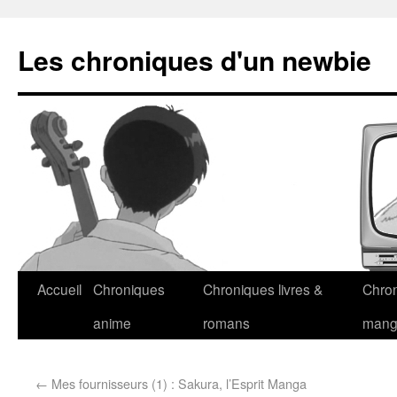
Les chroniques d'un newbie
Accueil
Chroniques
Chroniques livres &
Chro
anime
romans
man
←
Mes fournisseurs (1) : Sakura, l’Esprit Manga