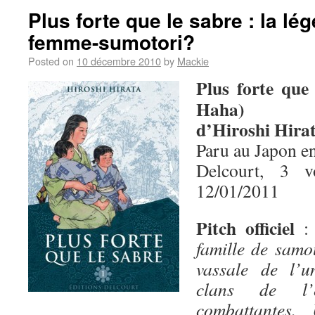
Plus forte que le sabre : la lé
femme-sumotori?
Posted on
10 décembre 2010
by
Mackie
Plus forte que
Haha)
d’Hiroshi Hira
Paru au Japon e
Delcourt, 3 
12/01/2011
Pitch officiel
famille de samo
vassale de l’u
clans de l’
combattantes.