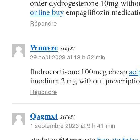
order dydrogesterone 10mg withou
online buy
empagliflozin medicati
Répondre
Wnuvze
says:
29 août 2023 at 18 h 52 min
fludrocortisone 100mcg cheap
aci
imodium 2 mg without prescripti
Répondre
Qagmxt
says:
1 septembre 2023 at 9 h 41 min
etodolac 600mg sale
buy etodolac