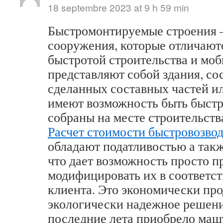
18 septembre 2023 at 9 h 59 min
Быстромонтируемые строения –
сооружения, которые отличают
быстротой строительства и мо
представляют собой здания, со
сделанных составных частей ил
имеют возможность быть быст
собраны на месте строительств
Расчет стоимости быстровозво
обладают податливостью а так
что дает возможность просто п
модифицировать их в соответст
клиента. Это экономически про
экологически надежное решени
последние лета приобрело маш