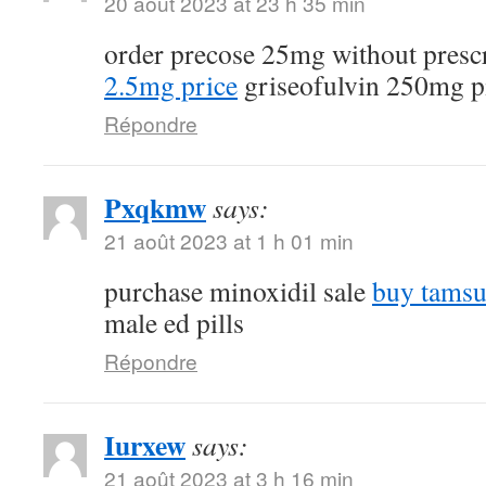
20 août 2023 at 23 h 35 min
order precose 25mg without presc
2.5mg price
griseofulvin 250mg pi
Répondre
Pxqkmw
says:
21 août 2023 at 1 h 01 min
purchase minoxidil sale
buy tamsu
male ed pills
Répondre
Iurxew
says:
21 août 2023 at 3 h 16 min