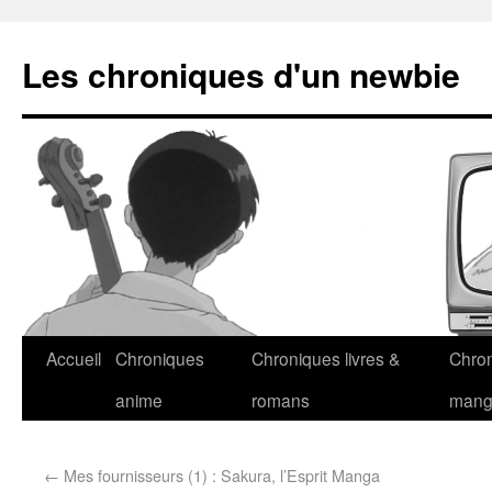
Les chroniques d'un newbie
Accueil
Chroniques
Chroniques livres &
Chro
anime
romans
man
←
Mes fournisseurs (1) : Sakura, l’Esprit Manga