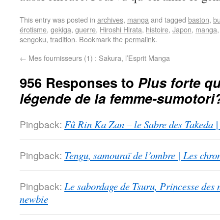
This entry was posted in
archives
,
manga
and tagged
baston
,
b
érotisme
,
gekiga
,
guerre
,
Hiroshi Hirata
,
histoire
,
Japon
,
manga
sengoku
,
tradition
. Bookmark the
permalink
.
←
Mes fournisseurs (1) : Sakura, l’Esprit Manga
956 Responses to
Plus forte qu
légende de la femme-sumotori
Pingback:
Fû Rin Ka Zan – le Sabre des Takeda |
Pingback:
Tengu, samouraï de l’ombre | Les chro
Pingback:
Le sabordage de Tsuru, Princesse des 
newbie