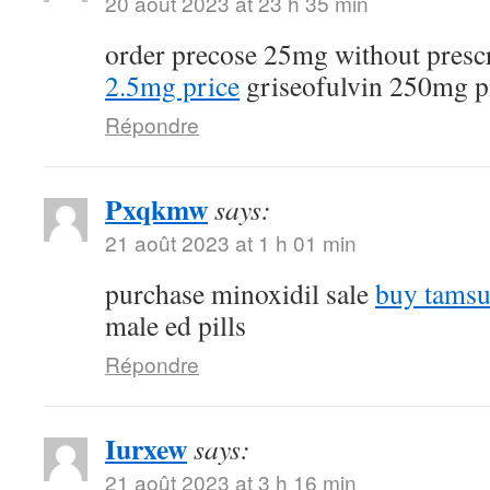
20 août 2023 at 23 h 35 min
order precose 25mg without presc
2.5mg price
griseofulvin 250mg pi
Répondre
Pxqkmw
says:
21 août 2023 at 1 h 01 min
purchase minoxidil sale
buy tamsu
male ed pills
Répondre
Iurxew
says:
21 août 2023 at 3 h 16 min