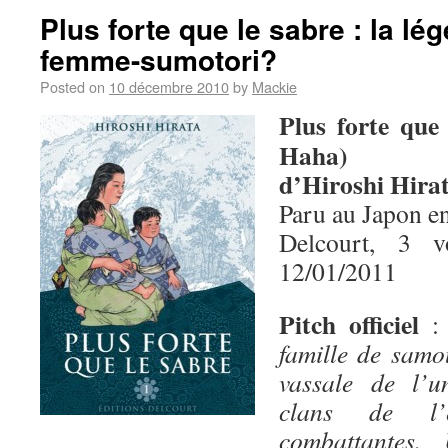
Plus forte que le sabre : la lé
femme-sumotori?
Posted on
10 décembre 2010
by
Mackie
Plus forte que
Haha)
d’Hiroshi Hira
Paru au Japon e
Delcourt, 3 
12/01/2011
Pitch officiel
famille de samo
vassale de l’u
clans de l’
combattantes.