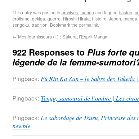
This entry was posted in
archives
,
manga
and tagged
baston
,
b
érotisme
,
gekiga
,
guerre
,
Hiroshi Hirata
,
histoire
,
Japon
,
manga
sengoku
,
tradition
. Bookmark the
permalink
.
←
Mes fournisseurs (1) : Sakura, l’Esprit Manga
922 Responses to
Plus forte qu
légende de la femme-sumotori
Pingback:
Fû Rin Ka Zan – le Sabre des Takeda |
Pingback:
Tengu, samouraï de l’ombre | Les chro
Pingback:
Le sabordage de Tsuru, Princesse des 
newbie