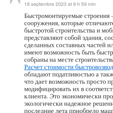
18 septembre 2023 at 9 h 59 min
Быстромонтируемые строения –
сооружения, которые отличают
быстротой строительства и мо
представляют собой здания, со
сделанных составных частей ил
имеют возможность быть быст
собраны на месте строительств
Расчет стоимости быстровозво
обладают податливостью а так
что дает возможность просто п
модифицировать их в соответст
клиента. Это экономически про
экологически надежное решени
последние лета приобрело маш