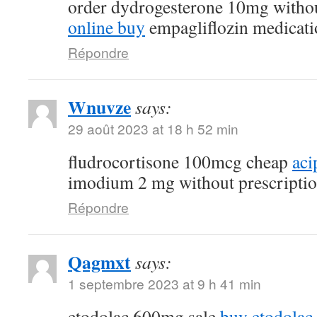
order dydrogesterone 10mg withou
online buy
empagliflozin medicati
Répondre
Wnuvze
says:
29 août 2023 at 18 h 52 min
fludrocortisone 100mcg cheap
aci
imodium 2 mg without prescripti
Répondre
Qagmxt
says:
1 septembre 2023 at 9 h 41 min
etodolac 600mg sale
buy etodolac