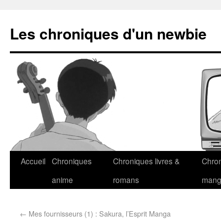
Les chroniques d'un newbie
Accueil
Chroniques
Chroniques livres &
Chro
anime
romans
man
←
Mes fournisseurs (1) : Sakura, l’Esprit Manga