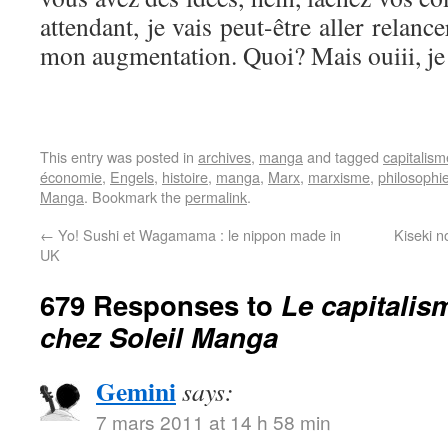
attendant, je vais peut-être aller relan
mon augmentation. Quoi? Mais ouiii, je
This entry was posted in
archives
,
manga
and tagged
capitalism
économie
,
Engels
,
histoire
,
manga
,
Marx
,
marxisme
,
philosophi
Manga
. Bookmark the
permalink
.
←
Yo! Sushi et Wagamama : le nippon made in
Kiseki 
UK
679 Responses to
Le capitalis
chez Soleil Manga
Gemini
says:
7 mars 2011 at 14 h 58 min