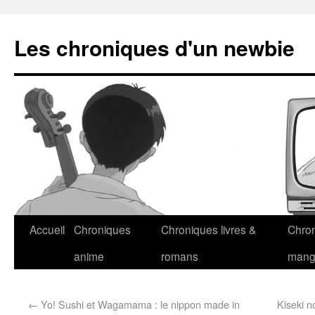
Les chroniques d'un newbie
Accueil
Chroniques
Chroniques livres &
Chro
anime
romans
man
←
Yo! Sushi et Wagamama : le nippon made in
Kiseki 