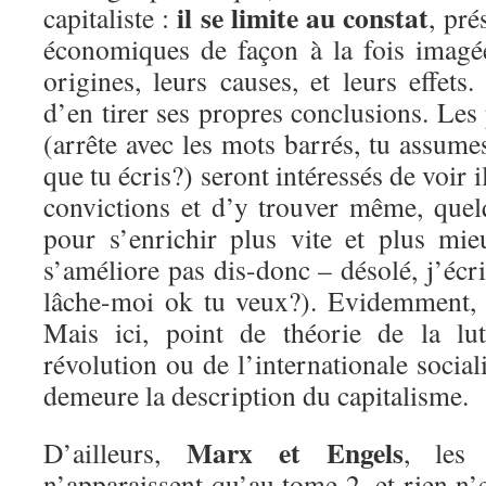
il se limite au constat
capitaliste :
, pr
économiques de façon à la fois imagé
origines, leurs causes, et leurs effets
d’en tirer ses propres conclusions. Les
(arrête avec les mots barrés, tu assum
que tu écris?) seront intéressés de voir i
convictions et d’y trouver même, quel
pour s’enrichir plus vite et plus mie
s’améliore pas dis-donc – désolé, j’écri
lâche-moi ok tu veux?). Evidemment, la
Mais ici, point de théorie de la lut
révolution ou de l’internationale social
demeure la description du capitalisme.
Marx et Engels
D’ailleurs,
, les 
n’apparaissent qu’au tome 2, et rien n’e