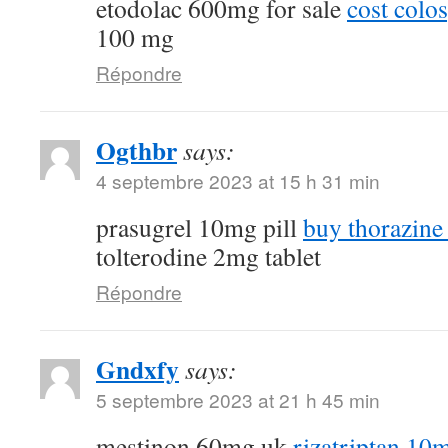
etodolac 600mg for sale
cost colo
100 mg
Répondre
Ogthbr
says:
4 septembre 2023 at 15 h 31 min
prasugrel 10mg pill
buy thorazine
tolterodine 2mg tablet
Répondre
Gndxfy
says:
5 septembre 2023 at 21 h 45 min
mestinon 60mg uk
rizatriptan 10