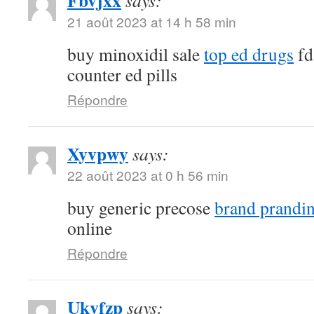
Fbvjxx
says:
21 août 2023 at 14 h 58 min
buy minoxidil sale
top ed drugs
fd
counter ed pills
Répondre
Xyvpwy
says:
22 août 2023 at 0 h 56 min
buy generic precose
brand prandi
online
Répondre
Ukvfzp
says: