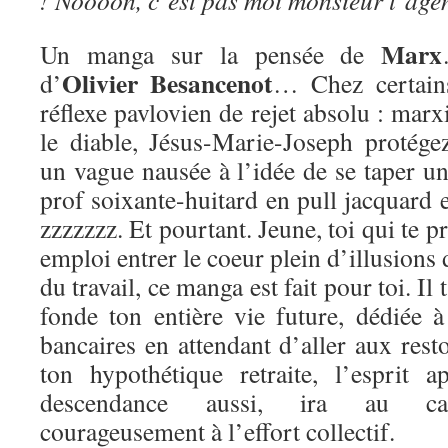
! Noooon, c’est pas moi monsieur l’age
Marx
Un manga sur la pensée de
Olivier Besancenot
d’
… Chez certains
réflexe pavlovien de rejet absolu : m
le diable, Jésus-Marie-Joseph protége
un vague nausée à l’idée de se taper u
prof soixante-huitard en pull jacquard e
zzzzzzz. Et pourtant. Jeune, toi qui te p
emploi entrer le coeur plein d’illusions
du travail, ce manga est fait pour toi. Il
fonde ton entière vie future, dédiée 
bancaires en attendant d’aller aux res
ton hypothétique retraite, l’esprit 
descendance aussi, ira au cass
courageusement à l’effort collectif.