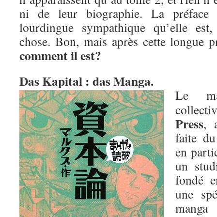
ni de leur biographie. La préface
lourdingue sympathique qu’elle est,
chose. Bon, mais après cette longue p
comment il est?
Das Kapital : das Manga.
Le ma
collec
Press
, 
faite d
en parti
un stud
fondé e
une spé
mang