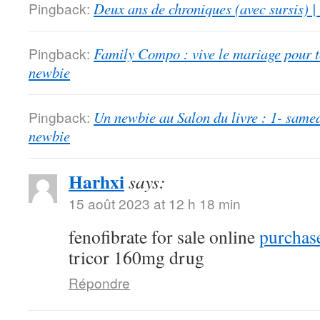
Pingback:
Deux ans de chroniques (avec sursis) |
Pingback:
Family Compo : vive le mariage pour to
newbie
Pingback:
Un newbie au Salon du livre : 1- samed
newbie
Harhxi
says:
15 août 2023 at 12 h 18 min
fenofibrate for sale online
purchase
tricor 160mg drug
Répondre