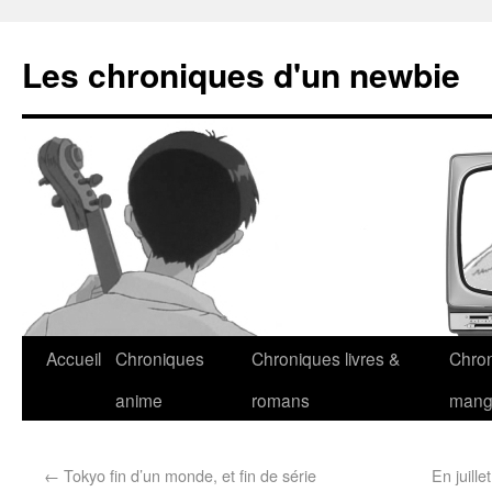
Les chroniques d'un newbie
Accueil
Chroniques
Chroniques livres &
Chro
anime
romans
man
←
Tokyo fin d’un monde, et fin de série
En juill