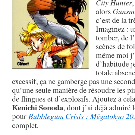
City Hunter
,
alors
Gunsmi
c’est de la t
Imaginez : un
tomber, de l
scènes de fo
même moi j’e
d’habitude j
totale absenc
excessif, ça ne gamberge pas une seconde
qu’une seule manière de résoudre les pir
de flingues et d’explosifs. Ajoutez à cela
Kenichi Sonoda
, dont j’ai déjà admiré 
pour
Bubblegum Crisis : Mégatokyo 20
complet.