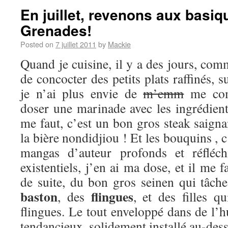
En juillet, revenons aux basiq
Grenades!
Posted on
7 juillet 2011
by
Mackie
Quand je cuisine, il y a des jours, com
de concocter des petits plats raffinés, su
je n’ai plus envie de
m’emm
me comp
doser une marinade avec les ingrédient
me faut, c’est un bon gros steak saignan
la bière nondidjiou ! Et les bouquins , c’
mangas d’auteur profonds et réfléch
existentiels, j’en ai ma dose, et il me f
de suite, du bon gros seinen qui tâch
baston
flingues
, des
, et des filles q
flingues. Le tout enveloppé dans de l’
tendancieux, solidement installé au-dess