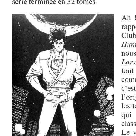
série terminée en 32 tomes
Ah 
rap
Clu
Hunt
nous
Lar
tou
com
c’es
l’or
les 
qui
clas
Le 