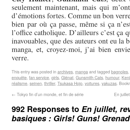
seulement maintenant, mais qui m’on
d’émotions fortes. Comme un bon verre 
bien par où ça passe, même si ça n’e
l’office catholique. D’ailleurs c’est ça q
inavouables, que des auteurs ont eu la 
manga, et, croyez-moi, j’ai bien env
verre.
This entry was posted in
archives
,
manga
and tagged
bagnoles
enquête
,
fan service
,
girls
,
Glénat
,
Gunsmith Cats
,
humour
,
Keni
réalisme
,
seinen
,
thriller
,
Tsukasa Hojo
,
voitures
,
yakuzas
. Book
←
Tokyo fin d’un monde, et fin de série
En juill
992 Responses to
En juillet, r
basiques : Girls! Guns! Grenad