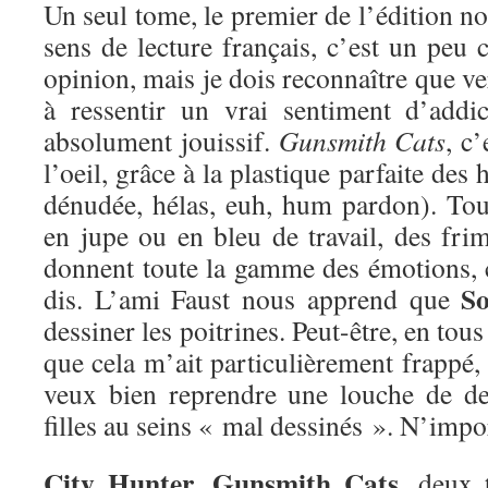
Un seul tome, le premier de l’édition no
sens de lecture français, c’est un peu 
opinion, mais je dois reconnaître que ve
à ressentir un vrai sentiment d’addi
absolument jouissif.
Gunsmith Cats
, c’
l’oeil, grâce à la plastique parfaite des
dénudée, hélas, euh, hum pardon). Tou
en jupe ou en bleu de travail, des fri
donnent toute la gamme des émotions, 
S
dis. L’ami Faust nous apprend que
dessiner les poitrines. Peut-être, en tous
que cela m’ait particulièrement frappé, 
veux bien reprendre une louche de de
filles au seins « mal dessinés ». N’impo
City Hunter
Gunsmith Cats
,
, deux 