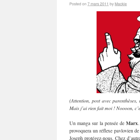
Posted on
7 mars 2011
by
Mackie
(Attention, post avec parenthèses, 
Mais j’ai rien fait moi ! Noooon, c
Marx
Un manga sur la pensée de
provoquera un réflexe pavlovien de
Joseph protégez-nous. Chez d’autre