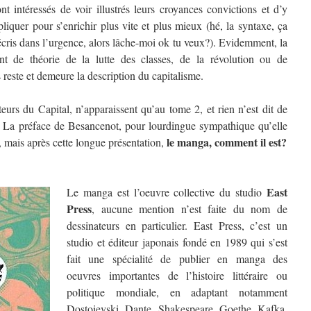
t intéressés de voir illustrés leurs croyances convictions et d’y
iquer pour s’enrichir plus vite et plus mieux (hé, la syntaxe, ça
écris dans l’urgence, alors lâche-moi ok tu veux?). Evidemment, la
oint de théorie de la lutte des classes, de la révolution ou de
s reste et demeure la description du capitalisme.
uteurs du Capital, n’apparaissent qu’au tome 2, et rien n’est dit de
e. La préface de Besancenot, pour lourdingue sympathique qu’elle
le manga, comment il est?
, mais après cette longue présentation,
East
Le manga est l’oeuvre collective du studio
Press
, aucune mention n’est faite du nom de
dessinateurs en particulier. East Press, c’est un
studio et éditeur japonais fondé en 1989 qui s’est
fait une spécialité de publier en manga des
oeuvres importantes de l’histoire littéraire ou
politique mondiale, en adaptant notamment
Dostoievski, Dante, Shakespeare, Goethe, Kafka,