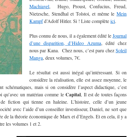
Machiavel
, Hugo, Proust, Confucius, Freud,
Nietzsche, Stendhal et Tolstoi, et même le
Mein
Kampf
d’Adolf Hitler. Si ! Liste complète
ici
.
Plus connu de nous, il a également édité le
Journal
d’une disparition, d’Hideo Azuma
, édité chez
nous par Kana. Chez nous, c’est paru chez
Soleil
Manga
, deux volumes, 7€.
Le résultat est aussi inégal qu’intéressant. Si on
considère la réalisation, elle est assez moyenne, le
t schématiques, mais si on considère l’aspect didactique, c’est
Capital
e soi qu’avec un matériau comme le
, Il est de toutes façons
de fiction qui tienne en haleine. L’histoire, celle d’un jeune
ciété avec l’aide d’un conseiller investisseur, Daniel, ne sert que
fiée de la théorie économique de Marx et d’Engels. Et en cela, il y a
tre les volumes 1 et 2.