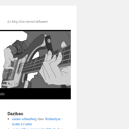
Le blog d'un éternel débutant
ibi
Dazibao
casino schneeberg
dans
Texhnolyze :
la tête à l’enfer