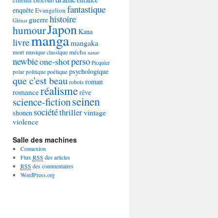
Delcourt
fantastique
enquête
Evangelion
histoire
guerre
Glénat
Japon
humour
Kana
manga
livre
mangaka
mécha
mort
musique classique
nanar
newbie
perso
one-shot
Picquier
psychologique
poétique
polar
politique
que c'est beau
roman
robots
réalisme
romance
rêve
seinen
science-fiction
société
thriller
vintage
shonen
violence
Salle des machines
Connexion
Flux
RSS
des articles
RSS
des commentaires
WordPress.org