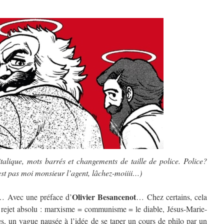
italique, mots barrés et changements de taille de police. Police?
’est pas moi monsieur l’agent, lâchez-moiiii…)
Olivier Besancenot
… Avec une préface d’
… Chez certains, cela
 rejet absolu : marxisme = communisme = le diable, Jésus-Marie-
s, un vague nausée à l’idée de se taper un cours de philo par un