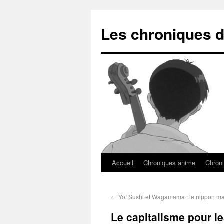
Les chroniques d
Accueil
Chroniques anime
Chroni
←
Yo! Sushi et Wagamama : le nippon m
Le capitalisme pour l