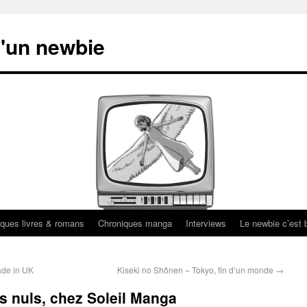
'un newbie
ques livres & romans
Chroniques manga
Interviews
Le newbie c’est b
ade in UK
Kiseki no Shônen – Tokyo, fin d’un monde
→
es nuls, chez Soleil Manga