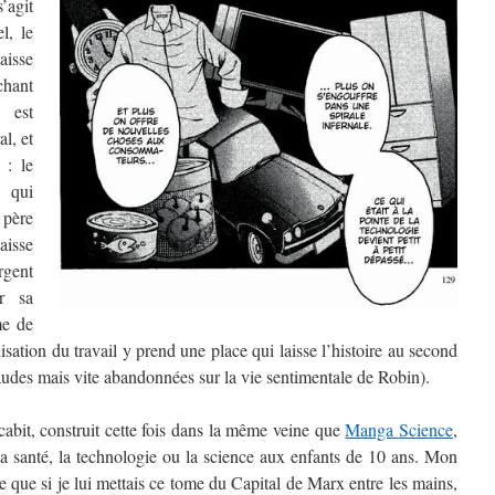
s’agit
l, le
aisse
chant
 est
al, et
 : le
 qui
 père
laisse
rgent
er sa
me de
nisation du travail y prend une place qui laisse l’histoire au second
audes mais vite abandonnées sur la vie sentimentale de Robin).
cabit, construit cette fois dans la même veine que
Manga Science
,
 la santé, la technologie ou la science aux enfants de 10 ans. Mon
 que si je lui mettais ce tome du Capital de Marx entre les mains,