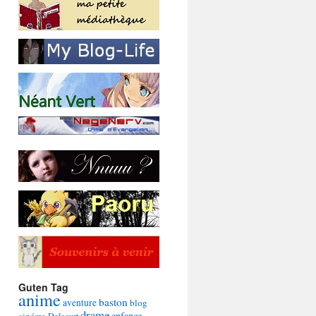
Guten Tag
anime
baston
aventure
blog
drame
enfance
cinéma