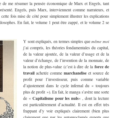
ble de me résumer la pensée économique de Marx et Engels, tant
n présenté. Engels, puis Marx, interviennent comme narrateurs, et
 cette fois mise de côté pour simplement illustrer les explications
losophes. En fait, le volume 1 peut être zappé, et le volume 2 se
Y sont expliqués, en termes simples que
même moi
j’ai compris, les théories fondamentales du capital,
de la valeur ajoutée, de la valeur d’usage et de la
valeur d’échange, de l’invention de la monnaie, de
force de
la notion de plus-value (c’est à dire de la
travail
marchandise
achetée comme
et source de
profit pour l’investisseur, puis comme variable
d’ajustement dans le cycle infernal du « toujours
plus de profit »). En fait, le manga s’avère une sorte
Capitalisme pour les nuls
de «
« , dont la lecture
est particulièrement d’actualité. Il est en effet très
frappant d’y voir expliqués clairement (bien plus
clairement que par les autoproclamés experts que