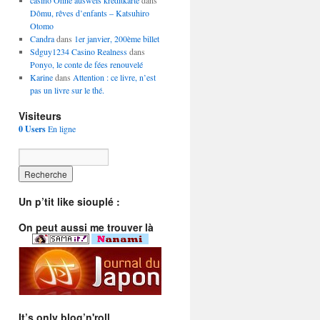
casino Ohne ausweis kreditkarte
dans
Dômu, rêves d’enfants – Katsuhiro
Otomo
Candra
dans
1er janvier, 200ème billet
Sdguy1234 Casino Realness
dans
Ponyo, le conte de fées renouvelé
Karine
dans
Attention : ce livre, n’est
pas un livre sur le thé.
Visiteurs
0 Users
En ligne
Un p’tit like siouplé :
On peut aussi me trouver là
It’s only blog’n'roll