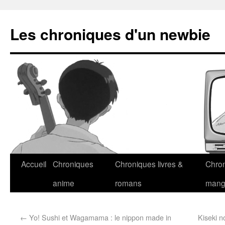
Les chroniques d'un newbie
Accueil
Chroniques
Chroniques livres &
Chro
anime
romans
man
←
Yo! Sushi et Wagamama : le nippon made in
Kiseki 