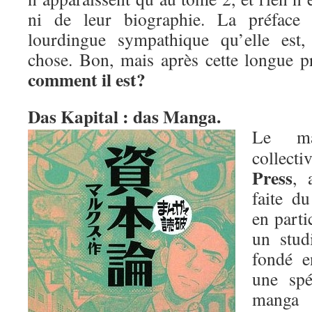
ni de leur biographie. La préface
lourdingue sympathique qu’elle est,
chose. Bon, mais après cette longue p
comment il est?
Das Kapital : das Manga.
Le ma
collec
Press
, 
faite d
en parti
un stud
fondé e
une spé
mang