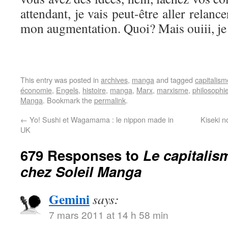
attendant, je vais peut-être aller relan
mon augmentation. Quoi? Mais ouiii, je
This entry was posted in
archives
,
manga
and tagged
capitalism
économie
,
Engels
,
histoire
,
manga
,
Marx
,
marxisme
,
philosophi
Manga
. Bookmark the
permalink
.
←
Yo! Sushi et Wagamama : le nippon made in
Kiseki 
UK
679 Responses to
Le capitalis
chez Soleil Manga
Gemini
says:
7 mars 2011 at 14 h 58 min