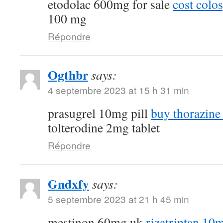
etodolac 600mg for sale
cost colo
100 mg
Répondre
Ogthbr
says:
4 septembre 2023 at 15 h 31 min
prasugrel 10mg pill
buy thorazine
tolterodine 2mg tablet
Répondre
Gndxfy
says:
5 septembre 2023 at 21 h 45 min
mestinon 60mg uk
rizatriptan 10