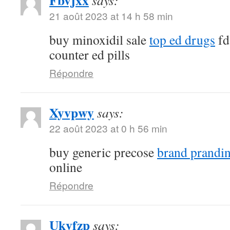
Fbvjxx
says:
21 août 2023 at 14 h 58 min
buy minoxidil sale
top ed drugs
fd
counter ed pills
Répondre
Xyvpwy
says:
22 août 2023 at 0 h 56 min
buy generic precose
brand prandi
online
Répondre
Ukvfzp
says: