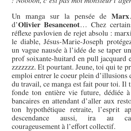
! Noooon, c’est pas moi monsieur l’age
Marx
Un manga sur la pensée de
Olivier Besancenot
d’
… Chez certains
réflexe pavlovien de rejet absolu : m
le diable, Jésus-Marie-Joseph protége
un vague nausée à l’idée de se taper u
prof soixante-huitard en pull jacquard e
zzzzzzz. Et pourtant. Jeune, toi qui te p
emploi entrer le coeur plein d’illusions
du travail, ce manga est fait pour toi. Il
fonde ton entière vie future, dédiée 
bancaires en attendant d’aller aux res
ton hypothétique retraite, l’esprit 
descendance aussi, ira au cass
courageusement à l’effort collectif.