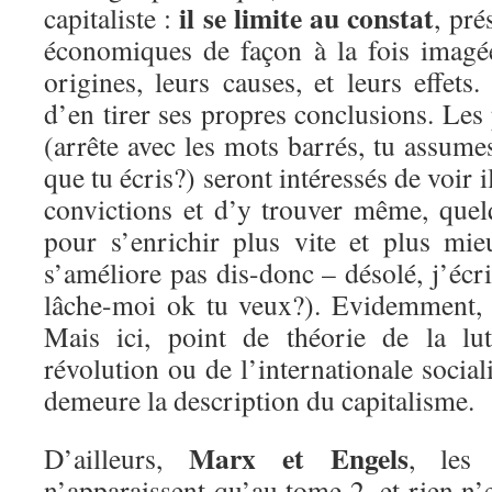
il se limite au constat
capitaliste :
, pr
économiques de façon à la fois imagé
origines, leurs causes, et leurs effets
d’en tirer ses propres conclusions. Les
(arrête avec les mots barrés, tu assum
que tu écris?) seront intéressés de voir i
convictions et d’y trouver même, quel
pour s’enrichir plus vite et plus mie
s’améliore pas dis-donc – désolé, j’écri
lâche-moi ok tu veux?). Evidemment, la
Mais ici, point de théorie de la lut
révolution ou de l’internationale social
demeure la description du capitalisme.
Marx et Engels
D’ailleurs,
, les 
n’apparaissent qu’au tome 2, et rien n’e