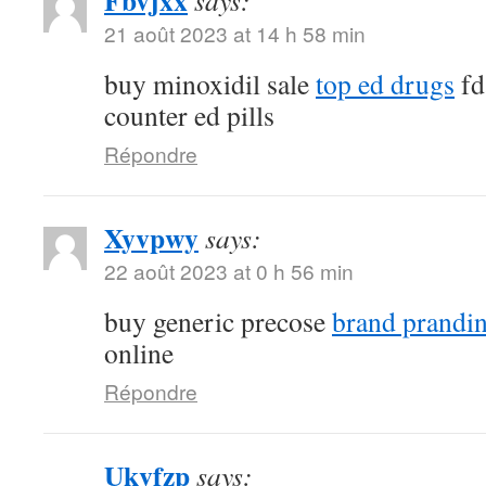
Fbvjxx
says:
21 août 2023 at 14 h 58 min
buy minoxidil sale
top ed drugs
fd
counter ed pills
Répondre
Xyvpwy
says:
22 août 2023 at 0 h 56 min
buy generic precose
brand prandi
online
Répondre
Ukvfzp
says: