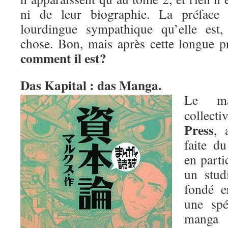
ni de leur biographie. La préface
lourdingue sympathique qu’elle est,
chose. Bon, mais après cette longue p
comment il est?
Das Kapital : das Manga.
Le ma
collec
Press
, 
faite d
en parti
un stud
fondé e
une spé
mang