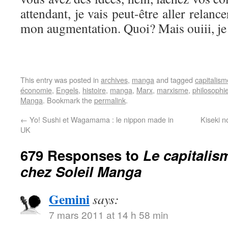
attendant, je vais peut-être aller relan
mon augmentation. Quoi? Mais ouiii, je
This entry was posted in
archives
,
manga
and tagged
capitalism
économie
,
Engels
,
histoire
,
manga
,
Marx
,
marxisme
,
philosophi
Manga
. Bookmark the
permalink
.
←
Yo! Sushi et Wagamama : le nippon made in
Kiseki 
UK
679 Responses to
Le capitalis
chez Soleil Manga
Gemini
says:
7 mars 2011 at 14 h 58 min