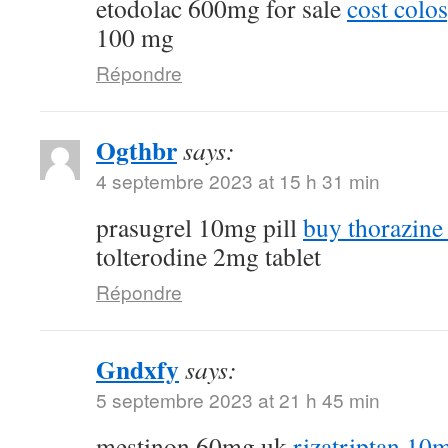
etodolac 600mg for sale
cost colo
100 mg
Répondre
Ogthbr
says:
4 septembre 2023 at 15 h 31 min
prasugrel 10mg pill
buy thorazine
tolterodine 2mg tablet
Répondre
Gndxfy
says:
5 septembre 2023 at 21 h 45 min
mestinon 60mg uk
rizatriptan 10