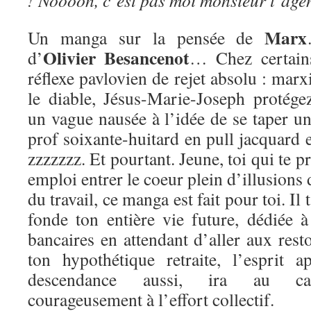
! Noooon, c’est pas moi monsieur l’age
Marx
Un manga sur la pensée de
Olivier Besancenot
d’
… Chez certains
réflexe pavlovien de rejet absolu : m
le diable, Jésus-Marie-Joseph protége
un vague nausée à l’idée de se taper u
prof soixante-huitard en pull jacquard e
zzzzzzz. Et pourtant. Jeune, toi qui te p
emploi entrer le coeur plein d’illusions
du travail, ce manga est fait pour toi. Il
fonde ton entière vie future, dédiée 
bancaires en attendant d’aller aux res
ton hypothétique retraite, l’esprit 
descendance aussi, ira au cass
courageusement à l’effort collectif.