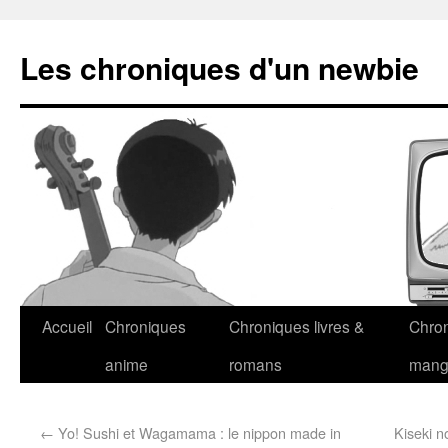
Les chroniques d'un newbie
Accueil
Chroniques
Chroniques livres &
Chro
anime
romans
man
←
Yo! Sushi et Wagamama : le nippon made in
Kiseki 