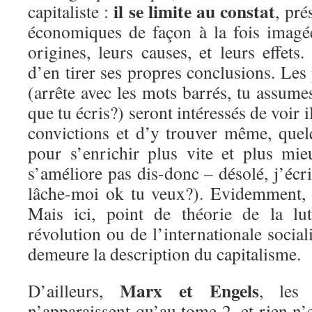
il se limite au constat
capitaliste :
, pr
économiques de façon à la fois imagé
origines, leurs causes, et leurs effets
d’en tirer ses propres conclusions. Les
(arrête avec les mots barrés, tu assum
que tu écris?) seront intéressés de voir i
convictions et d’y trouver même, quel
pour s’enrichir plus vite et plus mie
s’améliore pas dis-donc – désolé, j’écri
lâche-moi ok tu veux?). Evidemment, la
Mais ici, point de théorie de la lut
révolution ou de l’internationale social
demeure la description du capitalisme.
Marx et Engels
D’ailleurs,
, les 
n’apparaissent qu’au tome 2, et rien n’e