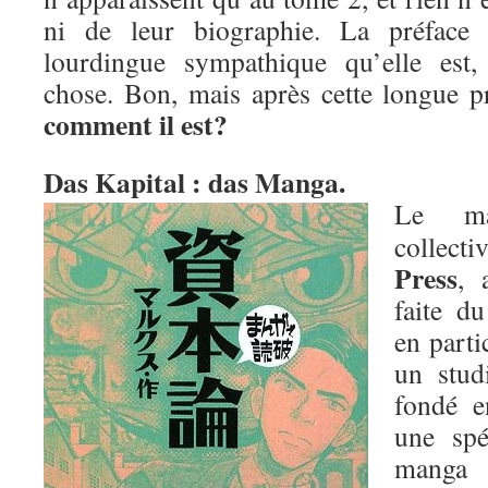
ni de leur biographie. La préface
lourdingue sympathique qu’elle est,
chose. Bon, mais après cette longue p
comment il est?
Das Kapital : das Manga.
Le ma
collec
Press
, 
faite d
en parti
un stud
fondé e
une spé
mang