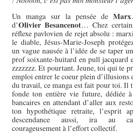
! Noooon, c’est pas moi monsieur l’age
Marx
Un manga sur la pensée de
Olivier Besancenot
d’
… Chez certains
réflexe pavlovien de rejet absolu : m
le diable, Jésus-Marie-Joseph protége
un vague nausée à l’idée de se taper u
prof soixante-huitard en pull jacquard e
zzzzzzz. Et pourtant. Jeune, toi qui te p
emploi entrer le coeur plein d’illusions
du travail, ce manga est fait pour toi. Il
fonde ton entière vie future, dédiée 
bancaires en attendant d’aller aux res
ton hypothétique retraite, l’esprit 
descendance aussi, ira au cass
courageusement à l’effort collectif.