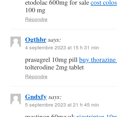
etodolac 600mg for sale
cost colo
100 mg
Répondre
Ogthbr
says:
4 septembre 2023 at 15 h 31 min
prasugrel 10mg pill
buy thorazine
tolterodine 2mg tablet
Répondre
Gndxfy
says:
5 septembre 2023 at 21 h 45 min
mestinon 60mg uk
rizatriptan 10