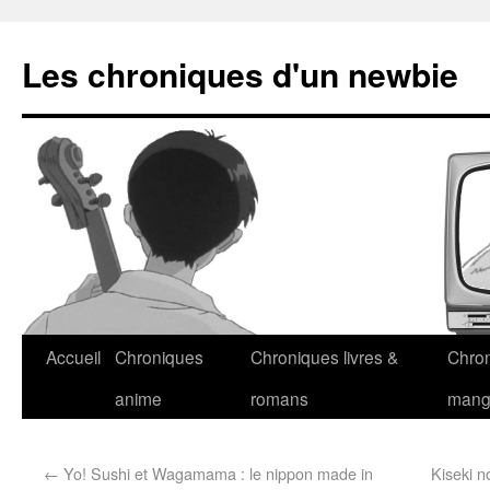
Les chroniques d'un newbie
Accueil
Chroniques
Chroniques livres &
Chro
anime
romans
man
←
Yo! Sushi et Wagamama : le nippon made in
Kiseki 