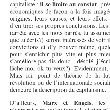
il se limite au constat
capitaliste :
, pr
économiques de façon à la fois imagé
origines, leurs causes, et leurs effets
d’en tirer ses propres conclusions. Les
(arrête avec les mots barrés, tu assum
que tu écris?) seront intéressés de voir i
convictions et d’y trouver même, quel
pour s’enrichir plus vite et plus mie
s’améliore pas dis-donc – désolé, j’écri
lâche-moi ok tu veux?). Evidemment, la
Mais ici, point de théorie de la lut
révolution ou de l’internationale social
demeure la description du capitalisme.
Marx et Engels
D’ailleurs,
, les 
n’apparaissent qu’au tome 2, et rien n’e