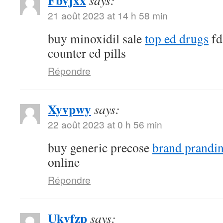
Fbvjxx
says:
21 août 2023 at 14 h 58 min
buy minoxidil sale
top ed drugs
fd
counter ed pills
Répondre
Xyvpwy
says:
22 août 2023 at 0 h 56 min
buy generic precose
brand prandi
online
Répondre
Ukvfzp
says: