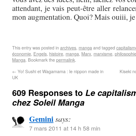
attendant, je vais peut-être aller relan
mon augmentation. Quoi? Mais ouiii, je
This entry was posted in
archives
,
manga
and tagged
capitalism
économie
,
Engels
,
histoire
,
manga
,
Marx
,
marxisme
,
philosophi
Manga
. Bookmark the
permalink
.
←
Yo! Sushi et Wagamama : le nippon made in
Kiseki 
UK
609 Responses to
Le capitalis
chez Soleil Manga
Gemini
says:
7 mars 2011 at 14 h 58 min