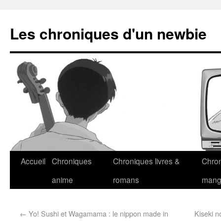
Les chroniques d'un newbie
Accueil
Chroniques
Chroniques livres &
Chro
anime
romans
man
←
Yo! Sushi et Wagamama : le nippon made in
Kiseki 