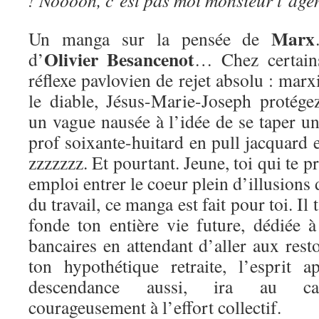
! Noooon, c’est pas moi monsieur l’age
Marx
Un manga sur la pensée de
Olivier Besancenot
d’
… Chez certains
réflexe pavlovien de rejet absolu : m
le diable, Jésus-Marie-Joseph protége
un vague nausée à l’idée de se taper u
prof soixante-huitard en pull jacquard e
zzzzzzz. Et pourtant. Jeune, toi qui te p
emploi entrer le coeur plein d’illusions
du travail, ce manga est fait pour toi. Il
fonde ton entière vie future, dédiée 
bancaires en attendant d’aller aux res
ton hypothétique retraite, l’esprit 
descendance aussi, ira au cass
courageusement à l’effort collectif.