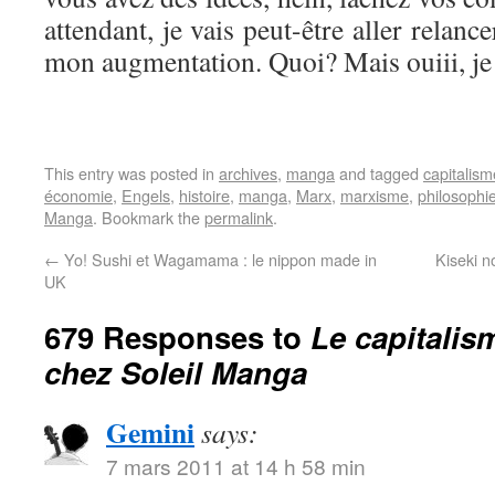
attendant, je vais peut-être aller relan
mon augmentation. Quoi? Mais ouiii, je
This entry was posted in
archives
,
manga
and tagged
capitalism
économie
,
Engels
,
histoire
,
manga
,
Marx
,
marxisme
,
philosophi
Manga
. Bookmark the
permalink
.
←
Yo! Sushi et Wagamama : le nippon made in
Kiseki 
UK
679 Responses to
Le capitalis
chez Soleil Manga
Gemini
says:
7 mars 2011 at 14 h 58 min