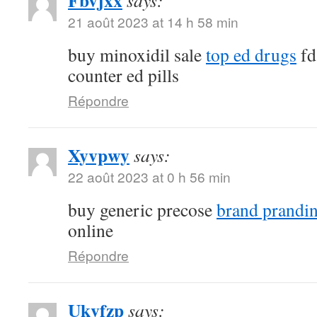
Fbvjxx
says:
21 août 2023 at 14 h 58 min
buy minoxidil sale
top ed drugs
fd
counter ed pills
Répondre
Xyvpwy
says:
22 août 2023 at 0 h 56 min
buy generic precose
brand prandi
online
Répondre
Ukvfzp
says: