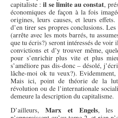
il se limite au constat
capitaliste :
, pr
économiques de façon à la fois imagé
origines, leurs causes, et leurs effets
d’en tirer ses propres conclusions. Les
(arrête avec les mots barrés, tu assum
que tu écris?) seront intéressés de voir i
convictions et d’y trouver même, quel
pour s’enrichir plus vite et plus mie
s’améliore pas dis-donc – désolé, j’écri
lâche-moi ok tu veux?). Evidemment, la
Mais ici, point de théorie de la lut
révolution ou de l’internationale social
demeure la description du capitalisme.
Marx et Engels
D’ailleurs,
, les 
n’apparaissent qu’au tome 2, et rien n’e