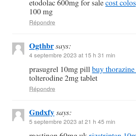
etodolac 600mg for sale
cost colo
100 mg
Répondre
Ogthbr
says:
4 septembre 2023 at 15 h 31 min
prasugrel 10mg pill
buy thorazine
tolterodine 2mg tablet
Répondre
Gndxfy
says:
5 septembre 2023 at 21 h 45 min
mestinon 60mg uk
rizatriptan 10