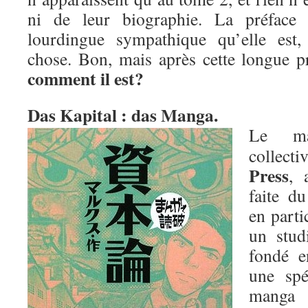
ni de leur biographie. La préface
lourdingue sympathique qu’elle est,
chose. Bon, mais après cette longue p
comment il est?
Das Kapital : das Manga.
Le ma
collec
Press
, 
faite d
en parti
un stud
fondé e
une spé
mang