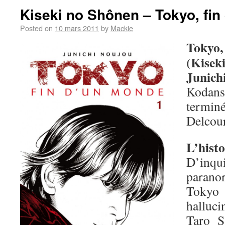
Kiseki no Shônen – Tokyo, fi
Posted on
10 mars 2011
by
Mackie
Tokyo
(Kisek
Junich
Kodan
terminé
Delcour
L’histo
D’inq
parano
Tokyo
halluc
Taro S