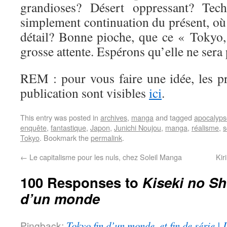
grandioses? Désert oppressant? Tec
simplement continuation du présent, o
détail? Bonne pioche, que ce « Tokyo
grosse attente. Espérons qu’elle ne sera
REM : pour vous faire une idée, les p
publication sont visibles
ici
.
This entry was posted in
archives
,
manga
and tagged
apocalyps
enquête
,
fantastique
,
Japon
,
Junichi Noujou
,
manga
,
réalisme
,
s
Tokyo
. Bookmark the
permalink
.
←
Le capitalisme pour les nuls, chez Soleil Manga
Kir
100 Responses to
Kiseki no Sh
d’un monde
Pingback:
Tokyo fin d’un monde, et fin de série |