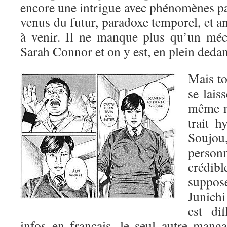
encore une intrigue avec phénomènes 
venus du futur, paradoxe temporel, et a
à venir. Il ne manque plus qu’un mé
Sarah Connor et on y est, en plein dedan
Mais t
se laiss
même m
trait h
Souj
perso
crédib
suppos
Junich
est di
infos en français, le seul autre mang