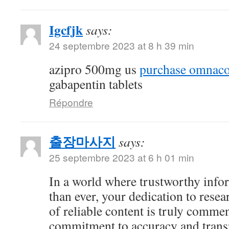
Igcfjk
says:
24 septembre 2023 at 8 h 39 min
azipro 500mg us
purchase omnacor
gabapentin tablets
Répondre
출장마사지
says:
25 septembre 2023 at 6 h 01 min
In a world where trustworthy info
than ever, your dedication to resea
of reliable content is truly comme
commitment to accuracy and trans