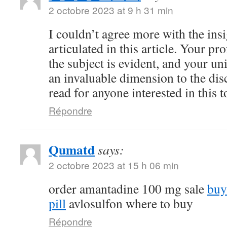
2 octobre 2023 at 9 h 31 min
I couldn’t agree more with the ins
articulated in this article. Your 
the subject is evident, and your u
an invaluable dimension to the dis
read for anyone interested in this t
Répondre
Qumatd
says:
2 octobre 2023 at 15 h 06 min
order amantadine 100 mg sale
buy
pill
avlosulfon where to buy
Répondre