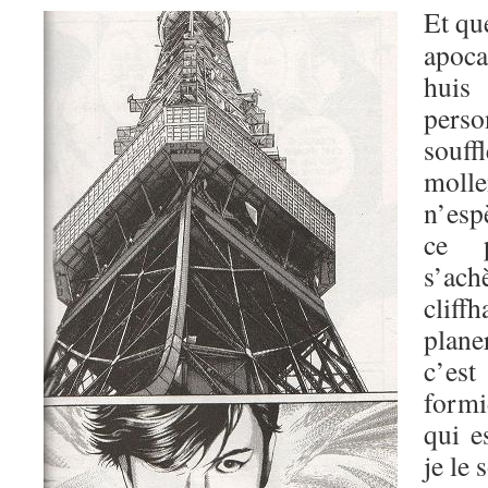
Et qu
apoca
huis
perso
souf
moll
n’esp
ce p
s’ac
cliff
plane
c’est
formi
qui e
je le 