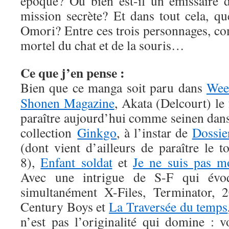
époque? Ou bien est-il un émissaire 
mission secrète? Et dans tout cela, qu
Omori? Entre ces trois personnages, c
mortel du chat et de la souris…
Ce que j’en pense :
Bien que ce manga soit paru dans
Wee
Shonen Magazine
, Akata (Delcourt) le 
paraître aujourd’hui comme seinen dans
collection
Ginkgo
, à l’instar de
Dossie
(dont vient d’ailleurs de paraître le 
8),
Enfant soldat
et
Je ne suis pas m
Avec une intrigue de S-F qui évo
simultanément X-Files, Terminator, 2
Century Boys et
La Traversée du temps
n’est pas l’originalité qui domine : v