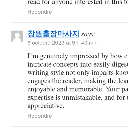
read for anyone interested in this t
Répondre
창원출장마사지
says:
6 octobre 2023 at 9 h 40 min
I’m genuinely impressed by how eff
intricate concepts into easily dige
writing style not only imparts kno
engages the reader, making the le
enjoyable and memorable. Your pa
expertise is unmistakable, and for 
appreciative.
Répondre