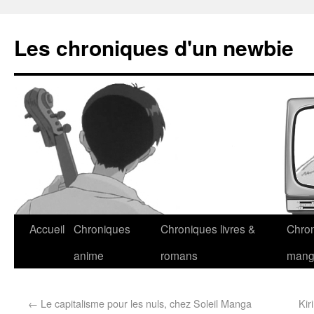
Les chroniques d'un newbie
Accueil
Chroniques
Chroniques livres &
Chro
anime
romans
man
←
Le capitalisme pour les nuls, chez Soleil Manga
Kir