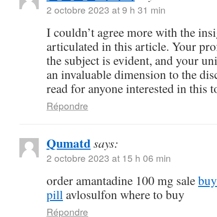
2 octobre 2023 at 9 h 31 min
I couldn’t agree more with the ins
articulated in this article. Your 
the subject is evident, and your u
an invaluable dimension to the dis
read for anyone interested in this t
Répondre
Qumatd
says:
2 octobre 2023 at 15 h 06 min
order amantadine 100 mg sale
buy
pill
avlosulfon where to buy
Répondre