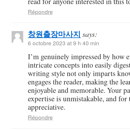
read for anyone interested in this t
Répondre
창원출장마사지
says:
6 octobre 2023 at 9 h 40 min
I’m genuinely impressed by how eff
intricate concepts into easily dige
writing style not only imparts kno
engages the reader, making the le
enjoyable and memorable. Your pa
expertise is unmistakable, and for 
appreciative.
Répondre