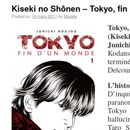
Kiseki no Shônen – Tokyo, fi
Posted on
10 mars 2011
by
Mackie
Tokyo
(Kisek
Junich
Kodan
terminé
Delcour
L’histo
D’inq
parano
Tokyo
halluc
Taro S