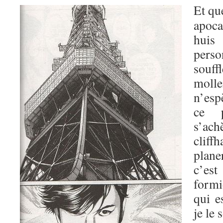
Et qu
apoca
huis
perso
souf
moll
n’esp
ce p
s’ac
cliff
plane
c’est
formi
qui e
je le 