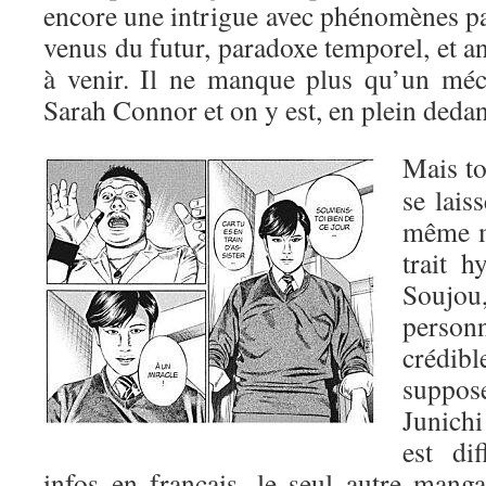
encore une intrigue avec phénomènes 
venus du futur, paradoxe temporel, et a
à venir. Il ne manque plus qu’un mé
Sarah Connor et on y est, en plein dedan
Mais t
se laiss
même m
trait h
Souj
perso
crédib
suppos
Junich
est di
infos en français, le seul autre mang