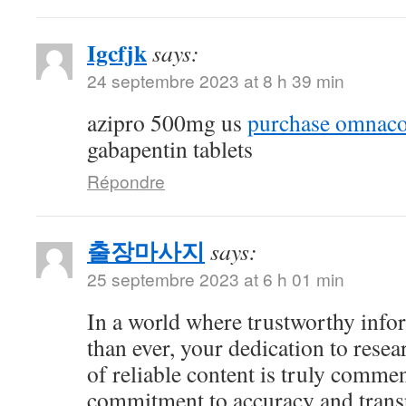
Igcfjk
says:
24 septembre 2023 at 8 h 39 min
azipro 500mg us
purchase omnacor
gabapentin tablets
Répondre
출장마사지
says:
25 septembre 2023 at 6 h 01 min
In a world where trustworthy info
than ever, your dedication to resea
of reliable content is truly comme
commitment to accuracy and trans