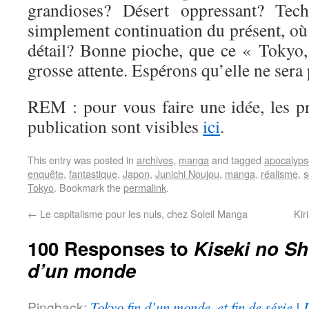
grandioses? Désert oppressant? Tec
simplement continuation du présent, o
détail? Bonne pioche, que ce « Tokyo
grosse attente. Espérons qu’elle ne sera
REM : pour vous faire une idée, les p
publication sont visibles
ici
.
This entry was posted in
archives
,
manga
and tagged
apocalyps
enquête
,
fantastique
,
Japon
,
Junichi Noujou
,
manga
,
réalisme
,
s
Tokyo
. Bookmark the
permalink
.
←
Le capitalisme pour les nuls, chez Soleil Manga
Kir
100 Responses to
Kiseki no Sh
d’un monde
Pingback:
Tokyo fin d’un monde, et fin de série |