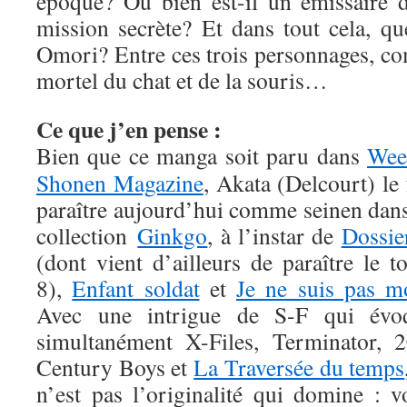
époque? Ou bien est-il un émissaire 
mission secrète? Et dans tout cela, qu
Omori? Entre ces trois personnages, c
mortel du chat et de la souris…
Ce que j’en pense :
Bien que ce manga soit paru dans
Wee
Shonen Magazine
, Akata (Delcourt) le 
paraître aujourd’hui comme seinen dans
collection
Ginkgo
, à l’instar de
Dossie
(dont vient d’ailleurs de paraître le 
8),
Enfant soldat
et
Je ne suis pas m
Avec une intrigue de S-F qui évo
simultanément X-Files, Terminator, 2
Century Boys et
La Traversée du temps
n’est pas l’originalité qui domine : v