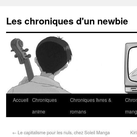
Les chroniques d'un newbie
Accueil
Chroniques
Chroniques livres &
Chro
anime
romans
man
←
Le capitalisme pour les nuls, chez Soleil Manga
Kir