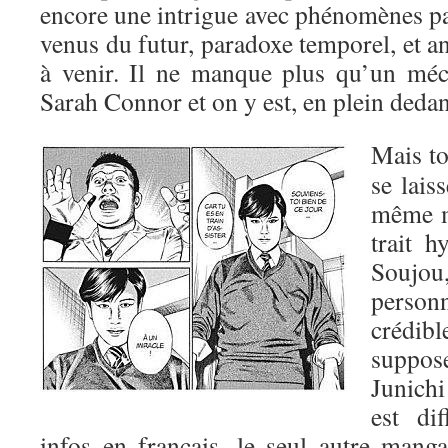
encore une intrigue avec phénomènes 
venus du futur, paradoxe temporel, et a
à venir. Il ne manque plus qu’un mé
Sarah Connor et on y est, en plein dedan
Mais t
se laiss
même m
trait h
Souj
perso
crédib
suppos
Junich
est di
infos en français, le seul autre mang