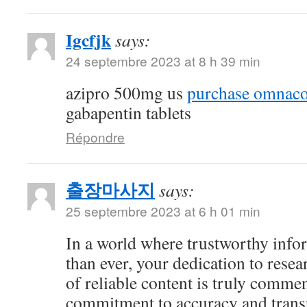
Igcfjk
says:
24 septembre 2023 at 8 h 39 min
azipro 500mg us
purchase omnacor
gabapentin tablets
Répondre
출장마사지
says:
25 septembre 2023 at 6 h 01 min
In a world where trustworthy info
than ever, your dedication to resea
of reliable content is truly comme
commitment to accuracy and trans