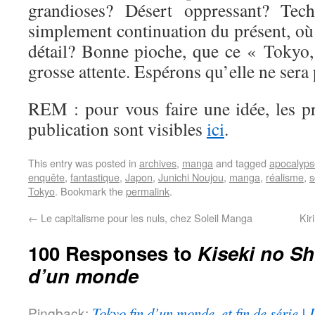
grandioses? Désert oppressant? Tec
simplement continuation du présent, o
détail? Bonne pioche, que ce « Tokyo
grosse attente. Espérons qu’elle ne sera
REM : pour vous faire une idée, les p
publication sont visibles
ici
.
This entry was posted in
archives
,
manga
and tagged
apocalyps
enquête
,
fantastique
,
Japon
,
Junichi Noujou
,
manga
,
réalisme
,
s
Tokyo
. Bookmark the
permalink
.
←
Le capitalisme pour les nuls, chez Soleil Manga
Kir
100 Responses to
Kiseki no Sh
d’un monde
Pingback:
Tokyo fin d’un monde, et fin de série |