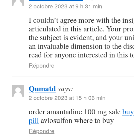
2 octobre 2023 at 9 h 31 min
I couldn’t agree more with the ins
articulated in this article. Your 
the subject is evident, and your u
an invaluable dimension to the dis
read for anyone interested in this t
Répondre
Qumatd
says:
2 octobre 2023 at 15 h 06 min
order amantadine 100 mg sale
buy
pill
avlosulfon where to buy
Répondre