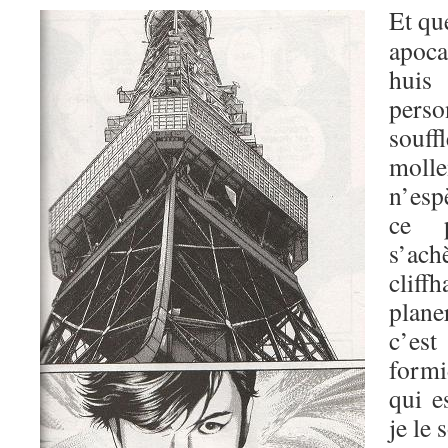
Et qu
apoca
huis
perso
souf
moll
n’esp
ce p
s’ac
cliff
plane
c’est
formi
qui e
je le 