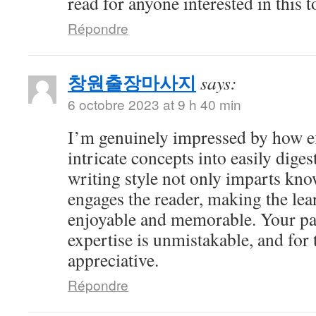
read for anyone interested in this t
Répondre
창원출장마사지
says:
6 octobre 2023 at 9 h 40 min
I’m genuinely impressed by how eff
intricate concepts into easily dige
writing style not only imparts kno
engages the reader, making the le
enjoyable and memorable. Your pa
expertise is unmistakable, and for 
appreciative.
Répondre