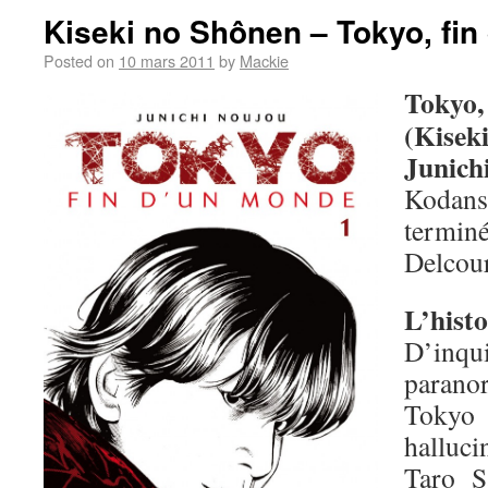
Kiseki no Shônen – Tokyo, fi
Posted on
10 mars 2011
by
Mackie
Tokyo
(Kisek
Junich
Kodan
terminé
Delcour
L’histo
D’inq
parano
Tokyo
halluc
Taro S