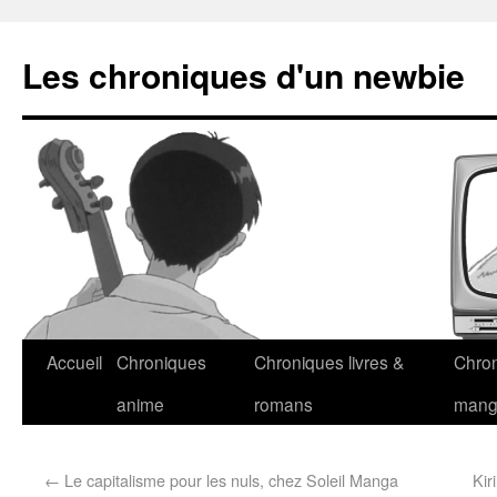
Les chroniques d'un newbie
Accueil
Chroniques
Chroniques livres &
Chro
anime
romans
man
←
Le capitalisme pour les nuls, chez Soleil Manga
Kir