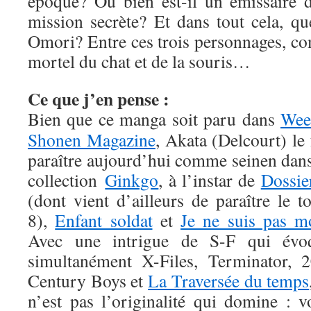
époque? Ou bien est-il un émissaire 
mission secrète? Et dans tout cela, qu
Omori? Entre ces trois personnages, c
mortel du chat et de la souris…
Ce que j’en pense :
Bien que ce manga soit paru dans
Wee
Shonen Magazine
, Akata (Delcourt) le 
paraître aujourd’hui comme seinen dans
collection
Ginkgo
, à l’instar de
Dossie
(dont vient d’ailleurs de paraître le 
8),
Enfant soldat
et
Je ne suis pas m
Avec une intrigue de S-F qui évo
simultanément X-Files, Terminator, 2
Century Boys et
La Traversée du temps
n’est pas l’originalité qui domine : v