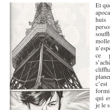
Et qu
apoca
huis
perso
souf
moll
n’esp
ce p
s’ac
cliff
plane
c’est
formi
qui e
je le 