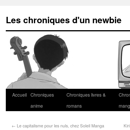
Les chroniques d'un newbie
Accueil
Chroniques
Chroniques livres &
Chro
anime
romans
man
←
Le capitalisme pour les nuls, chez Soleil Manga
Kir