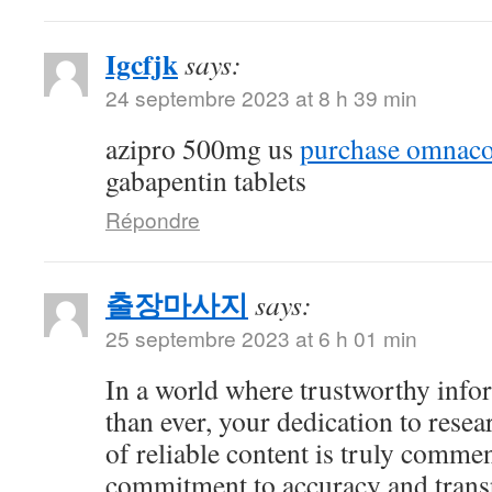
Igcfjk
says:
24 septembre 2023 at 8 h 39 min
azipro 500mg us
purchase omnacor
gabapentin tablets
Répondre
출장마사지
says:
25 septembre 2023 at 6 h 01 min
In a world where trustworthy info
than ever, your dedication to resea
of reliable content is truly comme
commitment to accuracy and trans