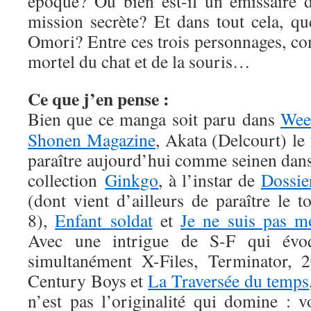
époque? Ou bien est-il un émissaire 
mission secrète? Et dans tout cela, qu
Omori? Entre ces trois personnages, c
mortel du chat et de la souris…
Ce que j’en pense :
Bien que ce manga soit paru dans
Wee
Shonen Magazine
, Akata (Delcourt) le 
paraître aujourd’hui comme seinen dans
collection
Ginkgo
, à l’instar de
Dossie
(dont vient d’ailleurs de paraître le 
8),
Enfant soldat
et
Je ne suis pas m
Avec une intrigue de S-F qui évo
simultanément X-Files, Terminator, 2
Century Boys et
La Traversée du temps
n’est pas l’originalité qui domine : v