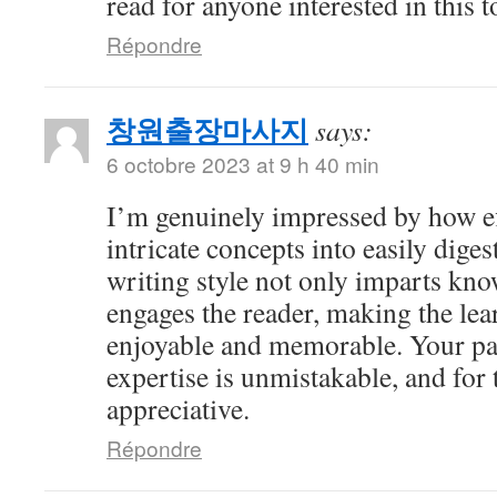
read for anyone interested in this t
Répondre
창원출장마사지
says:
6 octobre 2023 at 9 h 40 min
I’m genuinely impressed by how eff
intricate concepts into easily dige
writing style not only imparts kno
engages the reader, making the le
enjoyable and memorable. Your pa
expertise is unmistakable, and for 
appreciative.
Répondre