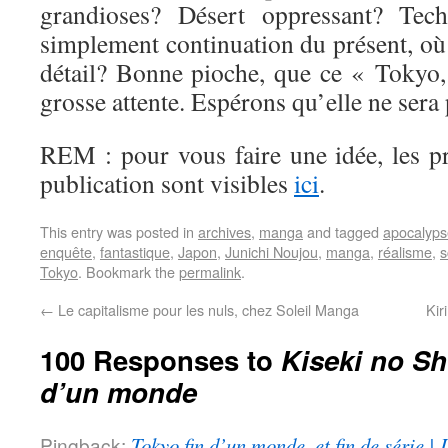
grandioses? Désert oppressant? Tec
simplement continuation du présent, o
détail? Bonne pioche, que ce « Tokyo
grosse attente. Espérons qu’elle ne sera
REM : pour vous faire une idée, les p
publication sont visibles
ici
.
This entry was posted in
archives
,
manga
and tagged
apocalyps
enquête
,
fantastique
,
Japon
,
Junichi Noujou
,
manga
,
réalisme
,
s
Tokyo
. Bookmark the
permalink
.
←
Le capitalisme pour les nuls, chez Soleil Manga
Kir
100 Responses to
Kiseki no Sh
d’un monde
Pingback:
Tokyo fin d’un monde, et fin de série |