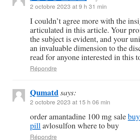
2 octobre 2023 at 9 h 31 min
I couldn’t agree more with the ins
articulated in this article. Your 
the subject is evident, and your u
an invaluable dimension to the dis
read for anyone interested in this t
Répondre
Qumatd
says:
2 octobre 2023 at 15 h 06 min
order amantadine 100 mg sale
buy
pill
avlosulfon where to buy
Répondre