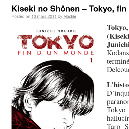
Kiseki no Shônen – Tokyo, fi
Posted on
10 mars 2011
by
Mackie
Tokyo
(Kisek
Junich
Kodan
terminé
Delcour
L’histo
D’inq
parano
Tokyo
halluc
Taro S