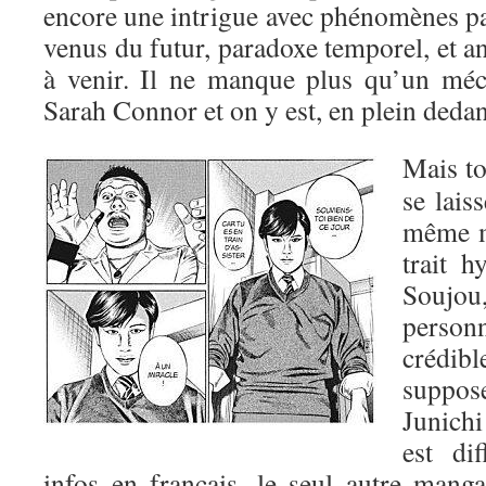
encore une intrigue avec phénomènes 
venus du futur, paradoxe temporel, et a
à venir. Il ne manque plus qu’un mé
Sarah Connor et on y est, en plein dedan
Mais t
se laiss
même m
trait h
Souj
perso
crédib
suppos
Junich
est di
infos en français, le seul autre mang