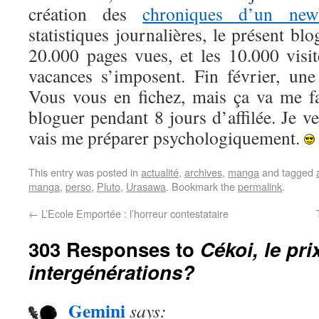
création des
chroniques d’un new
statistiques journalières, le présent blo
20.000 pages vues, et les 10.000 visit
vacances s’imposent. Fin février, un
Vous vous en fichez, mais ça va me fa
bloguer pendant 8 jours d’affilée. Je ver
vais me préparer psychologiquement.
This entry was posted in
actualité
,
archives
,
manga
and tagged
manga
,
perso
,
Pluto
,
Urasawa
. Bookmark the
permalink
.
←
L’Ecole Emportée : l’horreur contestataire
303 Responses to
Cékoi, le pri
intergénérations?
Gemini
says: