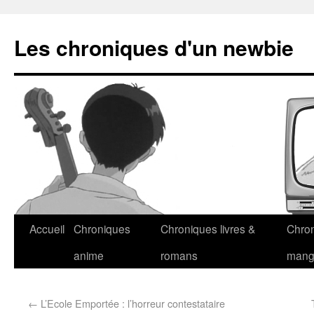
Les chroniques d'un newbie
Accueil
Chroniques
Chroniques livres &
Chro
anime
romans
man
←
L’Ecole Emportée : l’horreur contestataire