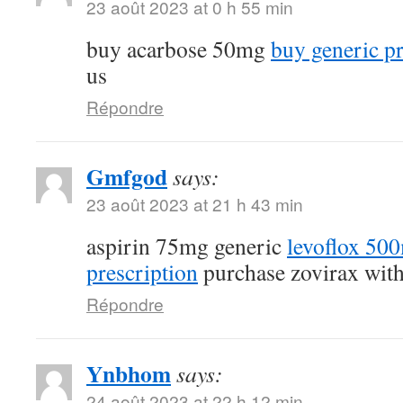
23 août 2023 at 0 h 55 min
buy acarbose 50mg
buy generic p
us
Répondre
Gmfgod
says:
23 août 2023 at 21 h 43 min
aspirin 75mg generic
levoflox 50
prescription
purchase zovirax with
Répondre
Ynbhom
says:
24 août 2023 at 22 h 12 min