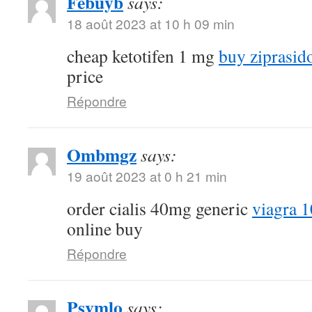
Febuyb
says:
18 août 2023 at 10 h 09 min
cheap ketotifen 1 mg
buy ziprasido
price
Répondre
Ombmgz
says:
19 août 2023 at 0 h 21 min
order cialis 40mg generic
viagra 
online buy
Répondre
Psvmlo
says: