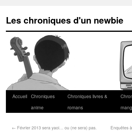
Les chroniques d'un newbie
Accueil
Chroniques
Chroniques livres &
Chro
anime
romans
man
←
Février 2013 sera yaoi… ou (ne sera) pas.
Enquêtes à 