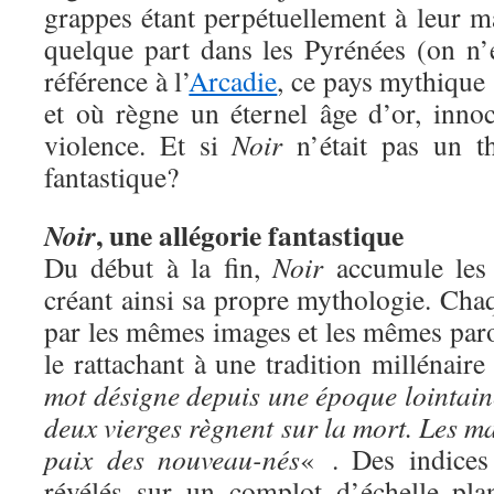
grappes étant perpétuellement à leur ma
quelque part dans les Pyrénées (on n’e
référence à l’
Arcadie
, ce pays mythique 
et où règne un éternel âge d’or, innoc
violence. Et si
Noir
n’était pas un th
fantastique?
, une allégorie fantastique
Noir
Du début à la fin,
Noir
accumule les 
créant ainsi sa propre mythologie. C
par les mêmes images et les mêmes paro
le rattachant à une tradition millénaire
mot désigne depuis une époque lointain
deux vierges règnent sur la mort. Les ma
paix des nouveau-nés
« . Des indices
révélés sur un complot d’échelle pla