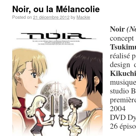
Noir, ou la Mélancolie
Posted on
21 décembre 2012
by
Mackie
Noir
(N
concep
Tsukim
réalisé 
design 
Kikuch
musique
studio B
première
2004
DVD Dy
26 épis