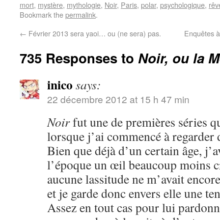
mort
,
mystère
,
mythologie
,
Noir
,
Paris
,
polar
,
psychologique
,
rêv
Bookmark the
permalink
.
←
Février 2013 sera yaoi… ou (ne sera) pas.
Enquêtes à 
735 Responses to
Noir, ou la 
inico
says:
22 décembre 2012 at 15 h 47 min
Noir
fut une de premières séries q
lorsque j’ai commencé à regarder 
Bien que déjà d’un certain âge, j’a
l’époque un œil beaucoup moins cri
aucune lassitude ne m’avait encore 
et je garde donc envers elle une ten
Assez en tout cas pour lui pardonn