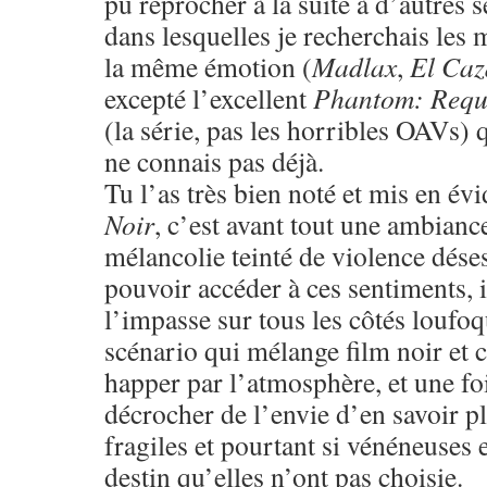
pu reprocher à la suite à d’autres 
dans lesquelles je recherchais les
la même émotion (
Madlax
,
El Caz
excepté l’excellent
Phantom: Requ
(la série, pas les horribles OAVs) q
ne connais pas déjà.
Tu l’as très bien noté et mis en évi
Noir
, c’est avant tout une ambianc
mélancolie teinté de violence dése
pouvoir accéder à ces sentiments, il
l’impasse sur tous les côtés loufoq
scénario qui mélange film noir et co
happer par l’atmosphère, et une foi
décrocher de l’envie d’en savoir plu
fragiles et pourtant si vénéneuses
destin qu’elles n’ont pas choisie.