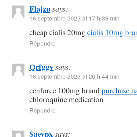
Flajzu
says:
16 septembre 2023 at 17 h 39 min
cheap cialis 20mg
cialis 10mg bra
Répondre
Qrfggv
says:
16 septembre 2023 at 20 h 44 min
cenforce 100mg brand
purchase n
chloroquine medication
Répondre
Saeypx
says: