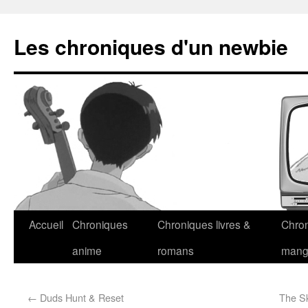
Les chroniques d'un newbie
Accueil
Chroniques
Chroniques livres &
Chro
anime
romans
man
←
Duds Hunt & Reset
The Sk