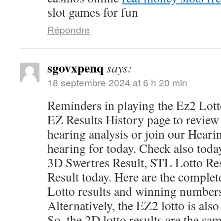
slot games for fun
Répondre
sgovxpenq
says:
18 septembre 2024 at 6 h 20 min
Reminders in playing the Ez2 Lot
EZ Results History page to review p
hearing analysis or join our Hearin
hearing for today. Check also today
3D Swertres Result, STL Lotto Res
Result today. Here are the comple
Lotto results and winning number
Alternatively, the EZ2 lotto is als
So, the 2D lotto results are the s