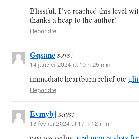
Blissful, I’ve reached this level with
thanks a heap to the author!
Répondre
Gqsane
says:
14 janvier 2024 at 10 h 25 min
immediate heartburn relief otc
gli
Répondre
Evmybj
says:
13 février 2024 at 17 h 12 min
casinos online
real money slots fr