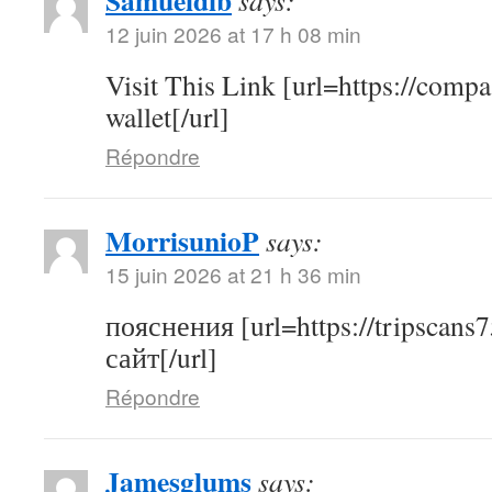
Samueldib
says:
12 juin 2026 at 17 h 08 min
Visit This Link [url=https://compas
wallet[/url]
Répondre
MorrisunioP
says:
15 juin 2026 at 21 h 36 min
пояснения [url=https://tripscans7
сайт[/url]
Répondre
Jamesglums
says: