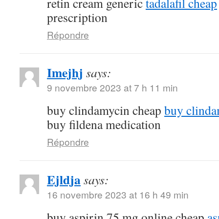
retin cream generic
tadalafil cheap
prescription
Répondre
Imejhj
says:
9 novembre 2023 at 7 h 11 min
buy clindamycin cheap
buy clindam
buy fildena medication
Répondre
Ejldja
says:
16 novembre 2023 at 16 h 49 min
buy aspirin 75 mg online cheap
as