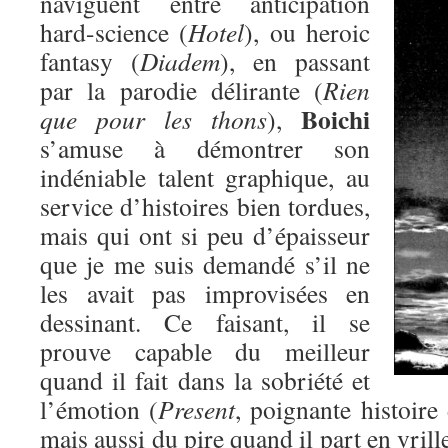
naviguent entre anticipation
hard-science (
Hotel
), ou heroic
fantasy (
Diadem
), en passant
par la parodie délirante (
Rien
Boichi
que pour les thons
),
s’amuse à démontrer son
indéniable talent graphique, au
service d’histoires bien tordues,
mais qui ont si peu d’épaisseur
que je me suis demandé s’il ne
les avait pas improvisées en
dessinant. Ce faisant, il se
prouve capable du meilleur
quand il fait dans la sobriété et
l’émotion (
Present
, poignante histoire
mais aussi du pire quand il part en vril