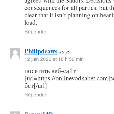
agreed with the Saudis. Decisions 
consequences for all parties, but
clear that it isn’t planning on bea
load.
Répondre
Philipdeaws
says:
12 juin 2026 at 16 h 50 min
посетить веб-сайт
[url=https://onlinevodkabet.com]
бет[/url]
Répondre