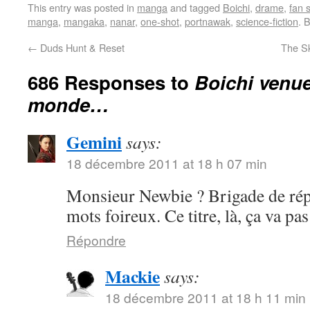
This entry was posted in
manga
and tagged
Boichi
,
drame
,
fan 
manga
,
mangaka
,
nanar
,
one-shot
,
portnawak
,
science-fiction
. 
←
Duds Hunt & Reset
The Sk
686 Responses to
Boichi venue
monde…
Gemini
says:
18 décembre 2011 at 18 h 07 min
Monsieur Newbie ? Brigade de rép
mots foireux. Ce titre, là, ça va p
Répondre
Mackie
says:
18 décembre 2011 at 18 h 11 min