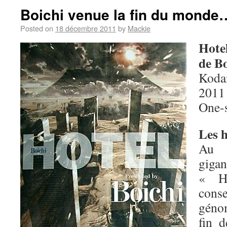
Boichi venue la fin du monde
Posted on
18 décembre 2011
by
Mackie
Hote
de Bo
Koda
2011
One-
Les h
Au
giga
« H
cons
géno
fin 