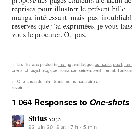
propose des pages couleurs à chacun des 
reprises pour illustrer le présent billet.
manga intéressant mais pas inoubliab
réserves que j’ai exprimées, je vous laiss
vous le procurer. Ou pas.
This entry was posted in
manga
and tagged
comédie
,
deuil
,
fami
one-shot
,
psychologique
,
romance
,
seinen
,
sentimental
,
Tonka
←
One-shots de juin : Sans même nous dire au
revoir
1 064 Responses to
One-shots 
Sirius
says:
22 juin 2012 at 17 h 45 min