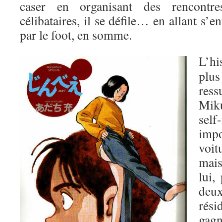
caser en organisant des rencont
célibataires, il se défile… en allant s’e
par le foot, en somme.
L’hi
plu
ress
Miku
sel
imp
voi
mais
lui,
deu
rés
gagn