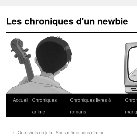
Les chroniques d'un newbie
Accueil
Chroniques
Chroniques livres &
Chro
anime
romans
man
←
One-shots de juin : Sans même nous dire au