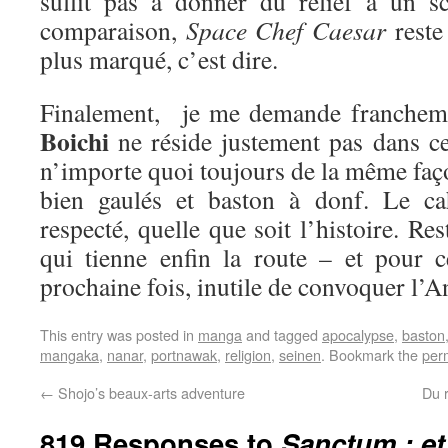
suffit pas à donner du relief à un s
comparaison,
Space Chef Caesar
reste
plus marqué, c’est dire.
Finalement, je me demande franchemen
Boichi
ne réside justement pas dans cet
n’importe quoi toujours de la même façon
bien gaulés et baston à donf. Le ca
respecté, quelle que soit l’histoire. Re
qui tienne enfin la route – et pour ce
prochaine fois, inutile de convoquer l’An
This entry was posted in
manga
and tagged
apocalypse
,
baston
mangaka
,
nanar
,
portnawak
,
religion
,
seinen
. Bookmark the
per
←
Shojo’s beaux-arts adventure
Du 
819 Responses to
Sanctum : et