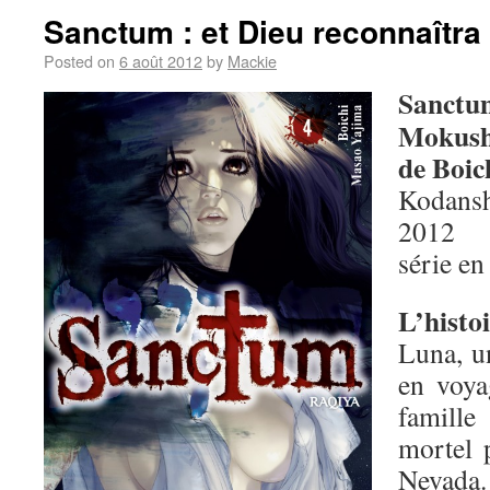
Sanctum : et Dieu reconnaîtra 
Posted on
6 août 2012
by
Mackie
Sanctum
Mokush
de Boic
Kodansh
2012
série en
L’histo
Luna, un
en voya
famill
mortel 
Nevada.