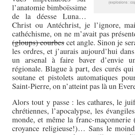
(explosions : c
l’anatomie bimboïssime
de la déesse Luna…
Christ ou Antéchrist, je l’ignore, ma
cathéchisme, on ne m’avait pas présent
(gloups) courbes
cet angle. Sinon je ser
les ordres, et j’aurais aujourd’hui dan
un arsenal à faire baver d’envie u
régionale. Blague à part, des curés qu
soutane et pistolets automatiques pour
Saint-Pierre, on n’atteint pas là un Eve
Alors tout y passe : les cathares, le juif
chrétiennes, l’apocalypse, les évangile
monde, et même la franc-maçonnerie (
croyance religieuse!)… Sans le moind