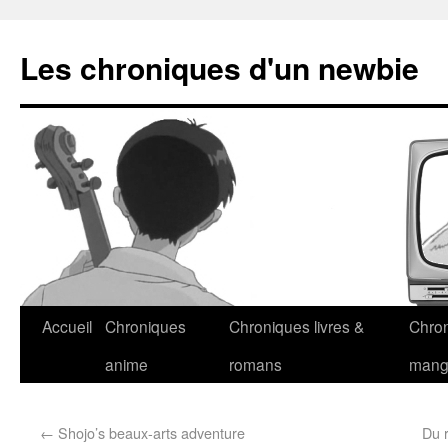
Les chroniques d'un newbie
Accueil
Chroniques
Chroniques livres &
Chro
anime
romans
man
←
Shojo’s beaux-arts adventure
Du 