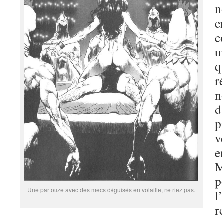
n
e
c
u
q
r
n
d
p
v
e
M
p
Une partouze avec des mecs déguisés en volaille, ne riez pas.
l
r