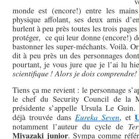
v
monde est (encore!) entre les mains
physique affolant, ses deux amis d’e
hurlent à peu près toutes les trois pages
protéger, ce qui leur donne (encore!) 
bastonner les super-méchants. Voilà. O
dit à peu près un des personnages dont
pourtant, je vous jure que je l’ai lu hi
scientifique ! Alors je dois comprendre
!
Tiens ça me revient : le personnage s’ap
le chef du Security Council de la M
présidente s’appelle Ursula Le Guin
U
déjà trouvée dans
Eureka Seven
, et
notamment l’auteur du cycle de
Ter
Miyazaki junior
. Sympa comme référe