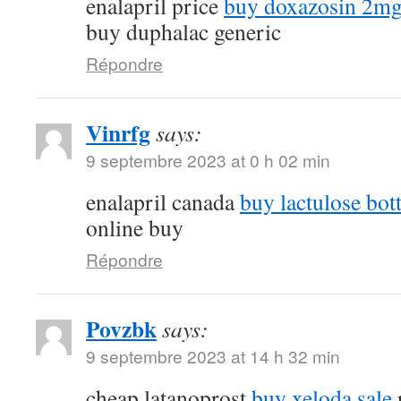
enalapril price
buy doxazosin 2mg 
buy duphalac generic
Répondre
Vinrfg
says:
9 septembre 2023 at 0 h 02 min
enalapril canada
buy lactulose bott
online buy
Répondre
Povzbk
says:
9 septembre 2023 at 14 h 32 min
cheap latanoprost
buy xeloda sale