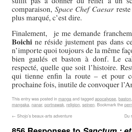
suffit pas à donner du relief à un s
comparaison,
Space Chef Caesar
reste
plus marqué, c’est dire.
Finalement, je me demande franchemen
Boichi
ne réside justement pas dans cet
n’importe quoi toujours de la même façon
bien gaulés et baston à donf. Le ca
respecté, quelle que soit l’histoire. Re
qui tienne enfin la route – et pour ce
prochaine fois, inutile de convoquer l’An
This entry was posted in
manga
and tagged
apocalypse
,
baston
mangaka
,
nanar
,
portnawak
,
religion
,
seinen
. Bookmark the
per
←
Shojo’s beaux-arts adventure
Du 
856 Responses to
Sanctum : et