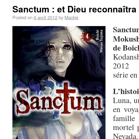
Sanctum : et Dieu reconnaîtra 
Posted on
6 août 2012
by
Mackie
Sanctum
Mokush
de Boic
Kodansh
2012
série en
L’histo
Luna, un
en voya
famill
mortel 
Nevada.