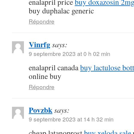
enalapril price
buy doxazosin 2mg 
buy duphalac generic
Répondre
Vinrfg
says:
9 septembre 2023 at 0 h 02 min
enalapril canada
buy lactulose bott
online buy
Répondre
Povzbk
says:
9 septembre 2023 at 14 h 32 min
cheap latanoprost
buy xeloda sale