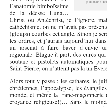
(explosions : c
l’anatomie bimboïssime
de la déesse Luna…
Christ ou Antéchrist, je l’ignore, ma
cathéchisme, on ne m’avait pas présent
(gloups) courbes
cet angle. Sinon je ser
les ordres, et j’aurais aujourd’hui dan
un arsenal à faire baver d’envie u
régionale. Blague à part, des curés qu
soutane et pistolets automatiques pour
Saint-Pierre, on n’atteint pas là un Eve
Alors tout y passe : les cathares, le juif
chrétiennes, l’apocalypse, les évangile
monde, et même la franc-maçonnerie (
croyance religieuse!)… Sans le moind