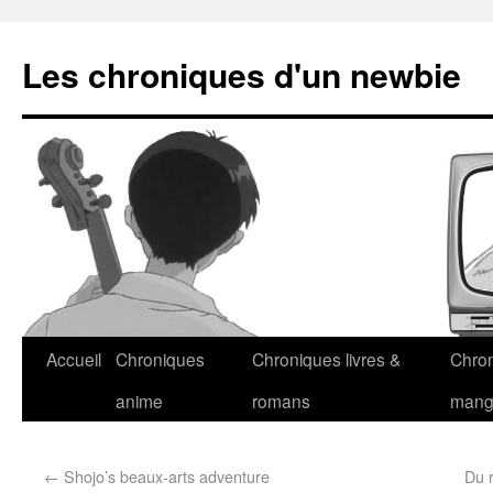
Les chroniques d'un newbie
Accueil
Chroniques
Chroniques livres &
Chro
anime
romans
man
←
Shojo’s beaux-arts adventure
Du 