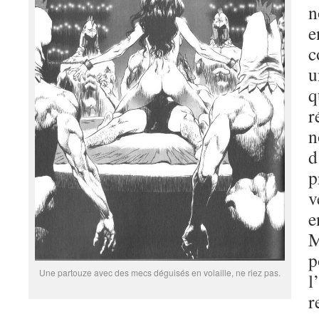
n
e
c
u
q
r
n
d
p
v
e
M
p
Une partouze avec des mecs déguisés en volaille, ne riez pas.
l
r