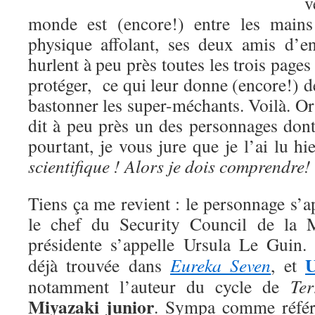
v
monde est (encore!) entre les mains
physique affolant, ses deux amis d’e
hurlent à peu près toutes les trois pages
protéger, ce qui leur donne (encore!) 
bastonner les super-méchants. Voilà. O
dit à peu près un des personnages dont
pourtant, je vous jure que je l’ai lu hi
scientifique ! Alors je dois comprendre
!
Tiens ça me revient : le personnage s’ap
le chef du Security Council de la M
présidente s’appelle Ursula Le Guin
U
déjà trouvée dans
Eureka Seven
, et
notamment l’auteur du cycle de
Ter
Miyazaki junior
. Sympa comme référe