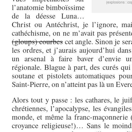
(explosions : c
l’anatomie bimboïssime
de la déesse Luna…
Christ ou Antéchrist, je l’ignore, ma
cathéchisme, on ne m’avait pas présent
(gloups) courbes
cet angle. Sinon je ser
les ordres, et j’aurais aujourd’hui dan
un arsenal à faire baver d’envie u
régionale. Blague à part, des curés qu
soutane et pistolets automatiques pour
Saint-Pierre, on n’atteint pas là un Eve
Alors tout y passe : les cathares, le juif
chrétiennes, l’apocalypse, les évangile
monde, et même la franc-maçonnerie (
croyance religieuse!)… Sans le moind