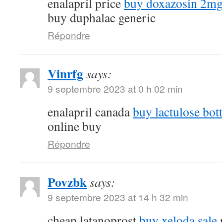
enalapril price
buy doxazosin 2mg 
buy duphalac generic
Répondre
Vinrfg
says:
9 septembre 2023 at 0 h 02 min
enalapril canada
buy lactulose bott
online buy
Répondre
Povzbk
says:
9 septembre 2023 at 14 h 32 min
cheap latanoprost
buy xeloda sale