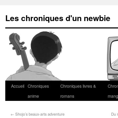
Les chroniques d'un newbie
Accueil
Chroniques
Chroniques livres &
Chro
anime
romans
man
←
Shojo’s beaux-arts adventure
Du 