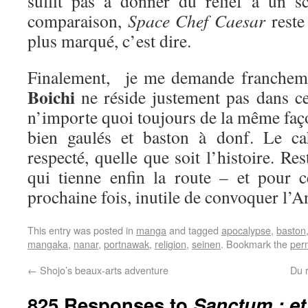
suffit pas à donner du relief à un s
comparaison,
Space Chef Caesar
reste
plus marqué, c’est dire.
Finalement, je me demande franchemen
Boichi
ne réside justement pas dans cet
n’importe quoi toujours de la même façon
bien gaulés et baston à donf. Le ca
respecté, quelle que soit l’histoire. Re
qui tienne enfin la route – et pour ce
prochaine fois, inutile de convoquer l’An
This entry was posted in
manga
and tagged
apocalypse
,
baston
mangaka
,
nanar
,
portnawak
,
religion
,
seinen
. Bookmark the
per
←
Shojo’s beaux-arts adventure
Du 
825 Responses to
Sanctum : et