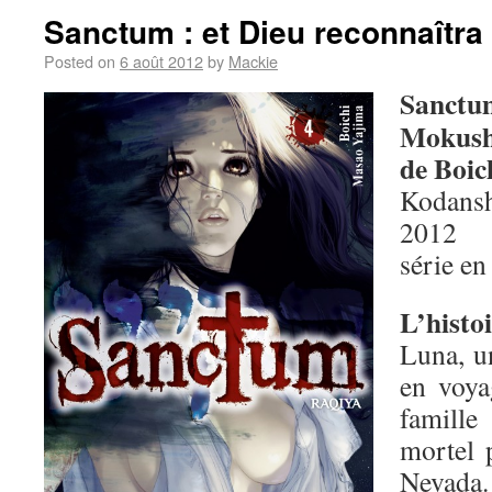
Sanctum : et Dieu reconnaîtra 
Posted on
6 août 2012
by
Mackie
Sanctum
Mokush
de Boic
Kodansh
2012
série en
L’histo
Luna, un
en voya
famill
mortel 
Nevada.