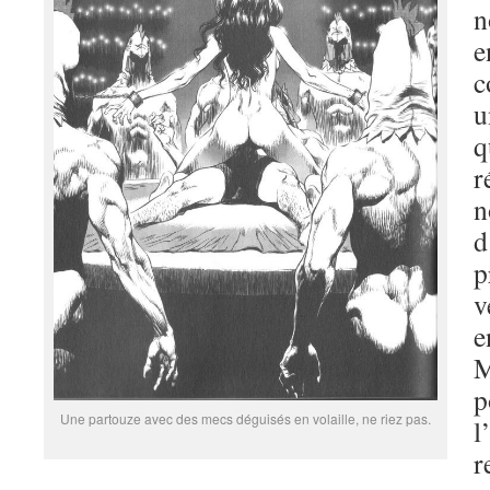
n
e
c
u
q
r
n
d
p
v
e
M
p
Une partouze avec des mecs déguisés en volaille, ne riez pas.
l
r