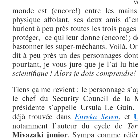
v
monde est (encore!) entre les mains
physique affolant, ses deux amis d’e
hurlent à peu près toutes les trois pages
protéger, ce qui leur donne (encore!) 
bastonner les super-méchants. Voilà. O
dit à peu près un des personnages dont
pourtant, je vous jure que je l’ai lu hi
scientifique ! Alors je dois comprendre
!
Tiens ça me revient : le personnage s’ap
le chef du Security Council de la M
présidente s’appelle Ursula Le Guin
U
déjà trouvée dans
Eureka Seven
, et
notamment l’auteur du cycle de
Ter
Miyazaki junior
. Sympa comme référe