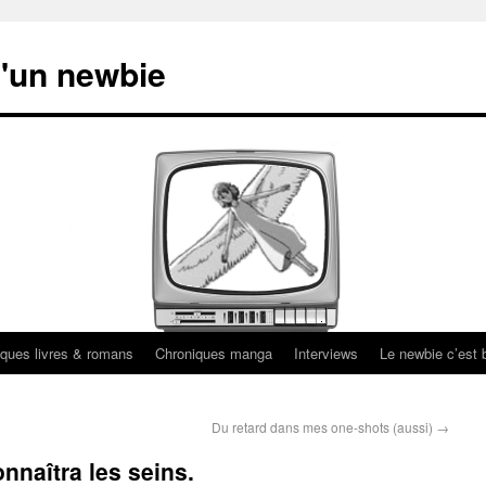
'un newbie
ques livres & romans
Chroniques manga
Interviews
Le newbie c’est b
Du retard dans mes one-shots (aussi)
→
nnaîtra les seins.