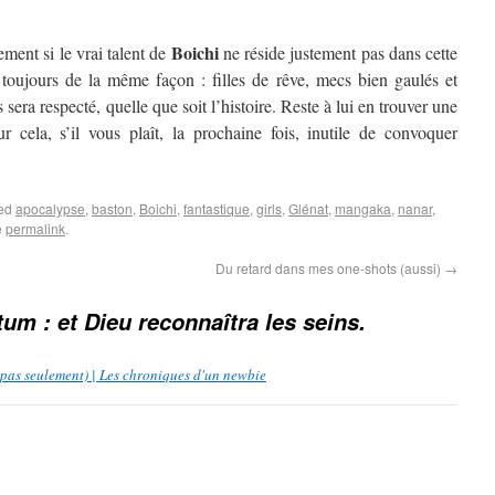
Boichi
ent si le vrai talent de
ne réside justement pas dans cette
 toujours de la même façon : filles de rêve, mecs bien gaulés et
sera respecté, quelle que soit l’histoire. Reste à lui en trouver une
r cela, s’il vous plaît, la prochaine fois, inutile de convoquer
ged
apocalypse
,
baston
,
Boichi
,
fantastique
,
girls
,
Glénat
,
mangaka
,
nanar
,
e
permalink
.
Du retard dans mes one-shots (aussi)
→
um : et Dieu reconnaîtra les seins.
 pas seulement) | Les chroniques d'un newbie