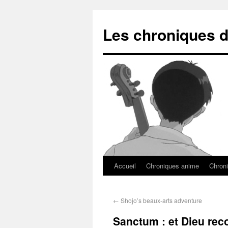
Les chroniques d
Accueil
Chroniques anime
Chroni
←
Shojo’s beaux-arts adventure
Sanctum : et Dieu reco