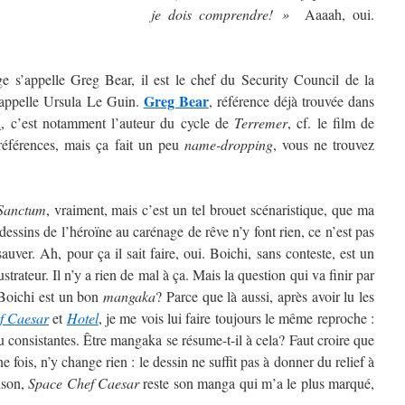
je dois comprendre
! »
Aaaah, oui.
e s’appelle Greg Bear, il est le chef du Security Council de la
Greg Bear
’appelle Ursula Le Guin.
, référence déjà trouvée dans
n
, c’est notamment l’auteur du cycle de
Terremer
, cf. le film de
férences, mais ça fait un peu
name-dropping
, vous ne trouvez
Sanctum
, vraiment, mais c’est un tel brouet scénaristique, que ma
dessins de l’héroïne au carénage de rêve n’y font rien, ce n’est pas
sauver. Ah, pour ça il sait faire, oui. Boichi, sans conteste, est un
lustrateur. Il n’y a rien de mal à ça. Mais la question qui va finir par
e Boichi est un bon
mangaka
? Parce que là aussi, après avoir lu les
f Caesar
et
Hotel
, je me vois lui faire toujours le même reproche :
u consistantes. Être mangaka se résume-t-il à cela? Faut croire que
e fois, n’y change rien : le dessin ne suffit pas à donner du relief à
ison,
Space Chef Caesar
reste son manga qui m’a le plus marqué,