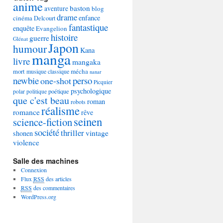
anime
baston
aventure
blog
drame
enfance
cinéma
Delcourt
fantastique
enquête
Evangelion
histoire
guerre
Glénat
Japon
humour
Kana
manga
livre
mangaka
mécha
mort
musique classique
nanar
newbie
perso
one-shot
Picquier
psychologique
poétique
polar
politique
que c'est beau
roman
robots
réalisme
romance
rêve
seinen
science-fiction
société
thriller
vintage
shonen
violence
Salle des machines
Connexion
Flux
RSS
des articles
RSS
des commentaires
WordPress.org