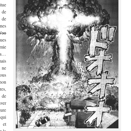
tue
t de
t de
ènes
Woo
ues
mie
na…
mais
n ne
sous
non
res,
e de
ver
ure
 qui
 et
r la