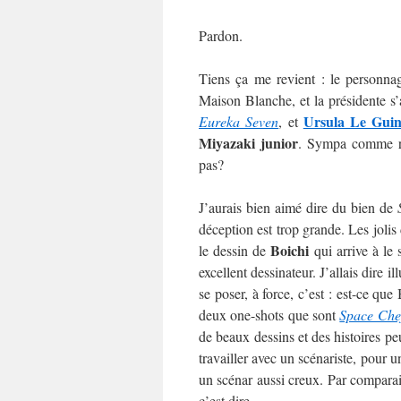
Pardon.
Tiens ça me revient : le personnag
Maison Blanche, et la présidente s
Ursula Le Gui
Eureka Seven
, et
Miyazaki junior
. Sympa comme ré
pas?
J’aurais bien aimé dire du bien de
déception est trop grande. Les jolis 
Boichi
le dessin de
qui arrive à le 
excellent dessinateur. J’allais dire il
se poser, à force, c’est : est-ce qu
deux one-shots que sont
Space Che
de beaux dessins et des histoires pe
travailler avec un scénariste, pour un
un scénar aussi creux. Par compara
c’est dire.