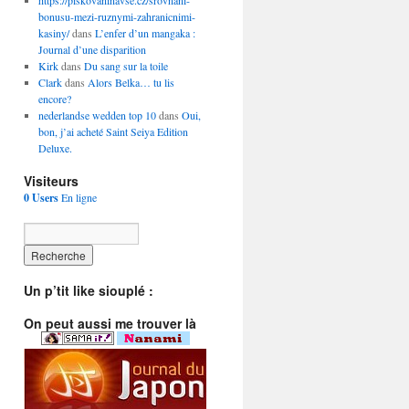
https://piskovaninavse.cz/srovnani-
bonusu-mezi-ruznymi-zahranicnimi-
kasiny/
dans
L’enfer d’un mangaka :
Journal d’une disparition
Kirk
dans
Du sang sur la toile
Clark
dans
Alors Belka… tu lis
encore?
nederlandse wedden top 10
dans
Oui,
bon, j’ai acheté Saint Seiya Edition
Deluxe.
Visiteurs
0 Users
En ligne
Un p’tit like siouplé :
On peut aussi me trouver là