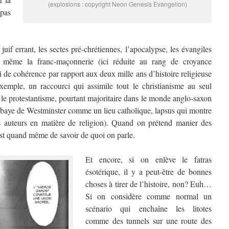
(explosions : copyright Neon Genesis Evangelion)
 pas
 juif errant, les sectes pré-chrétiennes, l’apocalypse, les évangiles
 même la franc-maçonnerie (ici réduite au rang de croyance
 de cohérence par rapport aux deux mille ans d’histoire religieuse
exemple, un raccourci qui assimile tout le christianisme au seul
t le protestantisme, pourtant majoritaire dans le monde anglo-saxon
abbaye de Westminster comme un lieu catholique, lapsus qui montre
s auteurs en matière de religion). Quand on prétend manier des
st quand même de savoir de quoi on parle.
Et encore, si on enlève le fatras
ésotérique, il y a peut-être de bonnes
choses à tirer de l’histoire, non? Euh…
Si on considère comme normal un
scénario qui enchaîne les litotes
comme des tunnels sur une route des