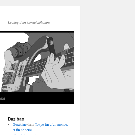
Le blog d'un éternel débutant
ibi
Dazibao
Geraldine
dans
Tokyo fin d’un monde,
et fin de série