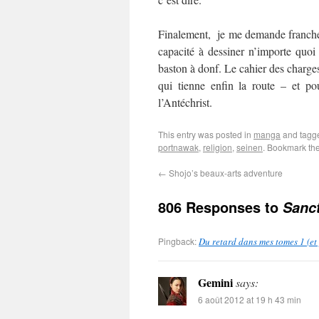
Finalement, je me demande franchem
capacité à dessiner n’importe quoi
baston à donf. Le cahier des charges 
qui tienne enfin la route – et pou
l’Antéchrist.
This entry was posted in
manga
and tag
portnawak
,
religion
,
seinen
. Bookmark th
←
Shojo’s beaux-arts adventure
806 Responses to
Sanct
Pingback:
Du retard dans mes tomes 1 (et
Gemini
says:
6 août 2012 at 19 h 43 min