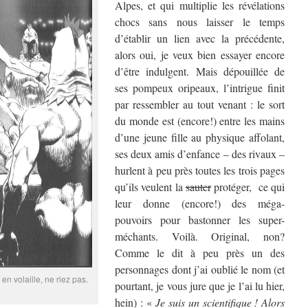
Alpes, et qui multiplie les révélations
chocs sans nous laisser le temps
d’établir un lien avec la précédente,
alors oui, je veux bien essayer encore
d’être indulgent. Mais dépouillée de
ses pompeux oripeaux, l’intrigue finit
par ressembler au tout venant : le sort
du monde est (encore!) entre les mains
d’une jeune fille au physique affolant,
ses deux amis d’enfance – des rivaux –
hurlent à peu près toutes les trois pages
qu’ils veulent la
sauter
protéger, ce qui
leur donne (encore!) des méga-
pouvoirs pour bastonner les super-
méchants. Voilà. Original, non?
Comme le dit à peu près un des
personnages dont j’ai oublié le nom (et
n volaille, ne riez pas.
pourtant, je vous jure que je l’ai lu hier,
hein) : «
Je suis un scientifique ! Alors