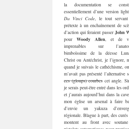
la documentation se consti
essentiellement d’une version ligh
Da Vinci Code
, le tout servan
prétexte à un enchaînement de sc
John 
d’action qui feraient passer
Woody Allen
pour
, et de v
imprenables sur l’anato
bimboïssime de la déesse Lu
Christ ou Antéchrist, je l’ignore, 
quand je suivais le cathéchisme, o
m’avait pas présenté l’alternative 
ces (gloups) courbes
cet angle. Si
je serais peut-être entré dans les ord
et j’aurais aujourd’hui dans la cav
mon église un arsenal à faire ba
d’envie un yakuza d’enverg
régionale. Blague à part, des curés
montent au front avec soutane
pistolets automatiques pour protége