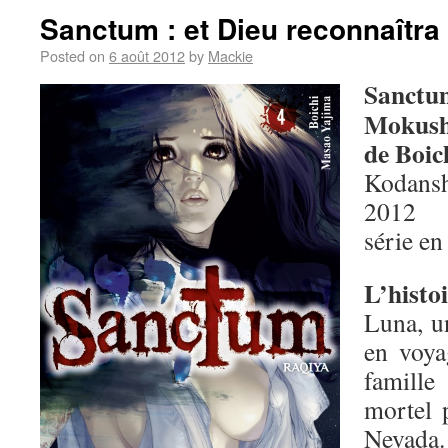
Sanctum : et Dieu reconnaîtra 
Posted on
6 août 2012
by
Mackie
Sanctum
Mokush
de Boic
Kodansh
2012
série en
L’histo
Luna, un
en voya
famill
mortel 
Nevada.