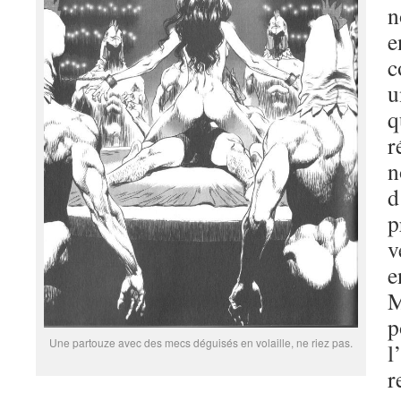
n
e
c
u
q
r
n
d
p
v
e
M
p
Une partouze avec des mecs déguisés en volaille, ne riez pas.
l
r