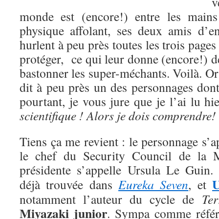
v
monde est (encore!) entre les mains
physique affolant, ses deux amis d’e
hurlent à peu près toutes les trois pages
protéger, ce qui leur donne (encore!) 
bastonner les super-méchants. Voilà. O
dit à peu près un des personnages dont
pourtant, je vous jure que je l’ai lu hi
scientifique ! Alors je dois comprendre
!
Tiens ça me revient : le personnage s’ap
le chef du Security Council de la M
présidente s’appelle Ursula Le Guin
U
déjà trouvée dans
Eureka Seven
, et
notamment l’auteur du cycle de
Ter
Miyazaki junior
. Sympa comme référe