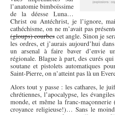
(explosions : c
l’anatomie bimboïssime
de la déesse Luna…
Christ ou Antéchrist, je l’ignore, ma
cathéchisme, on ne m’avait pas présent
(gloups) courbes
cet angle. Sinon je ser
les ordres, et j’aurais aujourd’hui dan
un arsenal à faire baver d’envie u
régionale. Blague à part, des curés qu
soutane et pistolets automatiques pour
Saint-Pierre, on n’atteint pas là un Eve
Alors tout y passe : les cathares, le juif
chrétiennes, l’apocalypse, les évangile
monde, et même la franc-maçonnerie (
croyance religieuse!)… Sans le moind