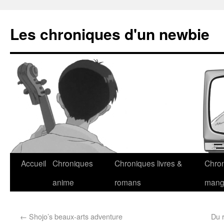
Les chroniques d'un newbie
Accueil
Chroniques
Chroniques livres &
Chro
anime
romans
man
←
Shojo’s beaux-arts adventure
Du 