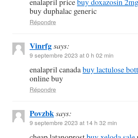
enalapril price
buy doxazosin 2mg 
buy duphalac generic
Répondre
Vinrfg
says:
9 septembre 2023 at 0 h 02 min
enalapril canada
buy lactulose bott
online buy
Répondre
Povzbk
says:
9 septembre 2023 at 14 h 32 min
cheap latanoprost
buy xeloda sale