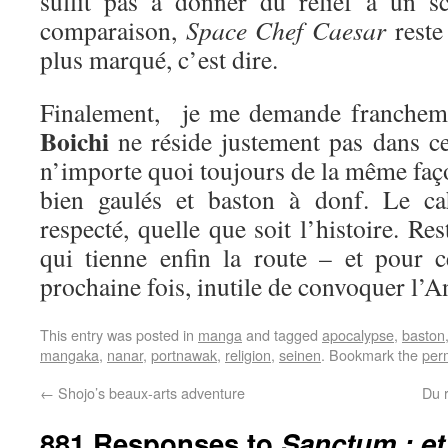
suffit pas à donner du relief à un s
comparaison,
Space Chef Caesar
reste
plus marqué, c’est dire.
Finalement, je me demande franchemen
Boichi
ne réside justement pas dans cet
n’importe quoi toujours de la même façon
bien gaulés et baston à donf. Le ca
respecté, quelle que soit l’histoire. Re
qui tienne enfin la route – et pour ce
prochaine fois, inutile de convoquer l’An
This entry was posted in
manga
and tagged
apocalypse
,
baston
mangaka
,
nanar
,
portnawak
,
religion
,
seinen
. Bookmark the
per
←
Shojo’s beaux-arts adventure
Du 
881 Responses to
Sanctum : et