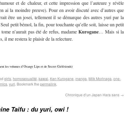
umour et de chaleur, et cette impression que l’auteure y révèle
n ai la moindre preuve). Pour en avoir discuté avec d’autres que
ait être un josei, tellement il se démarque des autres yuri par la
 Seul petit bémol, la fin, pour touchante qu’elle soit, laisse un petit
Kurogane
e tome n’aurait pas été de refus, madame
… Mais si la
 il me restera le plaisir de la relecture.
ent les volumes d’Orange Lips et de Secret Girlfriends)
ged
girls
,
homosexualité
,
kawai
,
Ken Kurogane
,
manga
,
Milk Morinaga
,
one-
omics
,
yuri
. Bookmark the
permalink
.
Chronique d’un Japan Hara sans
→
ne Taifu : du yuri, owi !