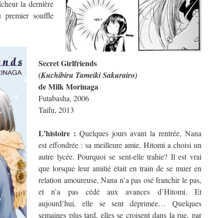
îcheur la dernière
 premier souffle
Secret Girlfriends
(Kuchibiru Tameiki Sakurairo)
de Milk Morinaga
Futabasha, 2006
Taifu, 2013
L’histoire :
Quelques jours avant la rentrée, Nana
est effondrée : sa meilleure amie, Hitomi a choisi un
autre lycée. Pourquoi se sent-elle trahie? Il est vrai
que lorsque leur amitié était en train de se muer en
relation amoureuse, Nana n’a pas osé franchir le pas,
et n’a pas cédé aux avances d’Hitomi. Et
aujourd’hui, elle se sent déprimée… Quelques
semaines plus tard, elles se croisent dans la rue, par