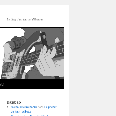
Le blog d'un éternel débutant
ibi
Dazibao
casino 30 euro bonus
dans
Le pôcher
du jour : Albator