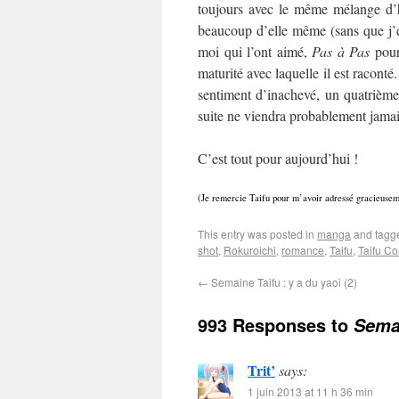
toujours avec le même mélange d’h
beaucoup d’elle même (sans que j’e
moi qui l’ont aimé,
Pas à Pas
pourr
maturité avec laquelle il est raconté.
sentiment d’inachevé, un quatrièm
suite ne viendra probablement jamais,
C’est tout pour aujourd’hui !
(Je remercie Taifu pour m’avoir adressé gracieusem
This entry was posted in
manga
and tag
shot
,
Rokuroichi
,
romance
,
Taifu
,
Taifu C
←
Semaine Taifu : y a du yaoi (2)
993 Responses to
Semai
Trit’
says:
1 juin 2013 at 11 h 36 min