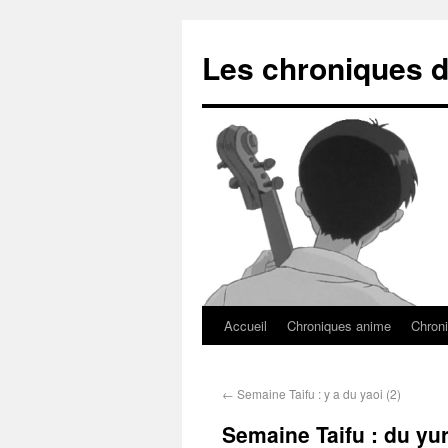
Les chroniques d
Accueil
Chroniques anime
Chroni
←
Semaine Taifu : y a du yaoi (2)
Semaine Taifu : du yuri