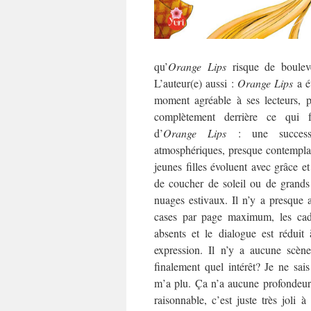
qu’
Orange Lips
risque de bouleve
L’auteur(e) aussi :
Orange Lips
a ét
moment agréable à ses lecteurs, p
complètement derrière ce qui fai
d’
Orange Lips
: une success
atmosphériques, presque contemplat
jeunes filles évoluent avec grâce et
de coucher de soleil ou de grands
nuages estivaux. Il n’y a presque 
cases par page maximum, les cad
absents et le dialogue est réduit
expression. Il n’y a aucune scèn
finalement quel intérêt? Je ne sai
m’a plu. Ça n’a aucune profondeur,
raisonnable, c’est juste très joli à