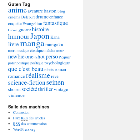
Guten Tag
anime
baston
aventure
blog
drame
enfance
cinéma
Delcourt
fantastique
enquête
Evangelion
histoire
guerre
Glénat
Japon
humour
Kana
manga
livre
mangaka
mécha
mort
musique classique
nanar
newbie
perso
one-shot
Picquier
psychologique
poétique
polar
politique
que c'est beau
roman
robots
réalisme
romance
rêve
seinen
science-fiction
société
thriller
vintage
shonen
violence
Salle des machines
Connexion
Flux
RSS
des articles
RSS
des commentaires
WordPress.org