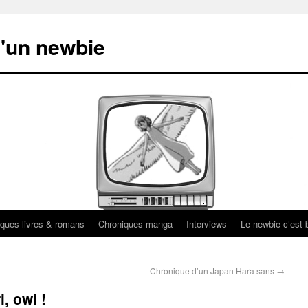
'un newbie
ques livres & romans
Chroniques manga
Interviews
Le newbie c’est b
Chronique d’un Japan Hara sans
→
, owi !