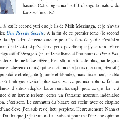
hasard. Cet éloignement a-t-il changé la nature de
leurs sentiments?
Milk Morinaga
ends
est le second yuri que je lis de
, et je n’avais
ier,
Une Recette Secrète
. À la fin de ce premier tome (le second
 la réputation de cette auteure pour les fans de yuri : c’est bien
n (cette fois). Après, je ne peux pas dire que j’y ai retrouvé ce
régressif d’
Orange Lips
, ni le réalisme et l’humour de
Pas à Pas
,
s deux. Je me laisse piéger, bien sûr, une fois de plus, par le gros
rune et cheveux courts) qui se croit moche (alors que non, bien sûr)
opulaire et élégante (grande et blonde), mais finalement, blabla
où l’intrigue devient plus sérieuse, ce premier volume fait un
aires, d’autres adeptes des amourettes saphiques, ce qui donne à
rence d’un harem lesbien, certes un fantasme masculin indéniable
tion, c’est zéro. Le summum du bizarre est atteint avec ce chapitre
 d’une élève, j’en suis resté, heu, perplexe. Heureusement, Nana et
. Faudra que je jette un œil au suivant pour me faire une opinion