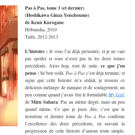
Pas à Pas, tome 3
(et dernier)
(Hoshikawa Ginza Yonchoume)
de Kenn Kurogane
Hôbunsha, 2010
Taifu, 2012-2013
L’histoire :
Je vous l’ai déjà présentée, et je ne vais
pas spoiler si vous n’avez pas lu les deux tomes
ce que j’en
précédents. Alors hop, tout de suite,
pense :
hé ben voilà.
Pas à Pas
c’est déjà terminé, et
signe que cette histoire m’a séduit, je ressens ce
délicieux mélange de manque et de soulagement, un
peu comme quand j’avais fini le formidable
My Girl
,
Mizu Sahara
de
. Pas au même degré, mais un peu
quand même. Ce que je peux dire, c’est que le
troisième et dernier tome de
Pas à Pas
confirme
l’excellence des deux précédents, en suivant la
progression de cette histoire d’amour toute simple,