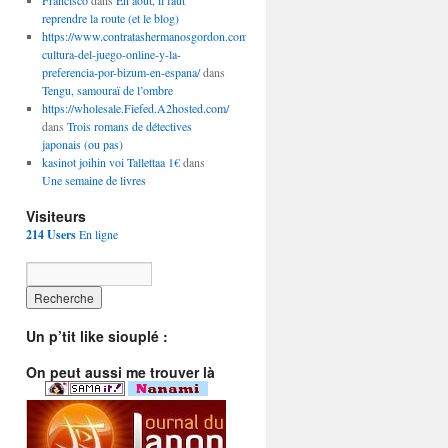
Francisco
dans
En août, il faut
reprendre la route (et le blog)
https://www.contratashermanosgordon.com/la-
cultura-del-juego-online-y-la-
preferencia-por-bizum-en-espana/
dans
Tengu, samouraï de l’ombre
https://wholesale.Fiefed.A2hosted.com/
dans
Trois romans de détectives
japonais (ou pas)
kasinot joihin voi Tallettaa 1€
dans
Une semaine de livres
Visiteurs
214 Users
En ligne
Un p’tit like siouplé :
On peut aussi me trouver là