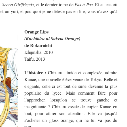
,
Secret Girlfriends
, et le dernier tome de
Pas à Pas
. Et au cas où
t un yuri, et pourquoi je ne déteste pas en lire, vous n’avez qu’à
Orange Lips
(Kuchibiru ni Suketa Orange)
de Rokuroichi
Ichijinsha, 2010
Taifu, 2013
L’histoire :
Chizuru, timide et complexée, admire
Kanae, une nouvelle élève venue de Tokyo. Belle et
élégante, celle-ci est tout de suite devenue la plus
populaire du lycée. Mais comment faire pour
l’approcher, lorsqu’on se trouve gauche et
insignifiante ? Chizuru essaie de copier Kanae en
tout, pour attirer son attention. Elle va jusqu’à
s’acheter un gloss orange, qui ne lui va pas du
tout…