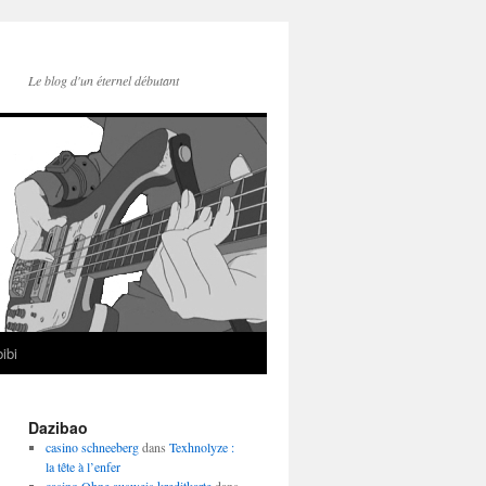
Le blog d'un éternel débutant
ibi
Dazibao
casino schneeberg
dans
Texhnolyze :
la tête à l’enfer