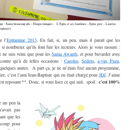
nique : Sama beaucoup plu – Doujin toniques - L’Epita et ses fantômes – Epita gore – Lauréat,
cosplayer)
e l’
Epitanime 2013
. En fait, si, un peu, mais il paraît que les
i nombreux qu’ils font fuir les lecteurs. Alors je vous rassure :
e ne suis venu que pour les
Sama Awards
, et pour bavarder avec
contre qu’à de telles occasions :
Carolus
,
Sedeto
,
a-yin
,
Pazu
,
quelques autres. A part ça, je ne m’étais fixé aucun programme,
ire, c’est l’ami Jean-Baptiste qui en était chargé pour
JDJ
. J’aime
c’est 100%
’est reposant ^^. Donc, si vous lisez ce qui suit, spoil :
e un peu la
’avais pas
ant que les
ucoup pour