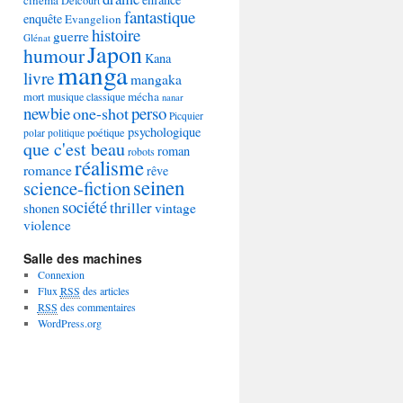
Delcourt
fantastique
enquête
Evangelion
histoire
guerre
Glénat
Japon
humour
Kana
manga
livre
mangaka
mécha
mort
musique classique
nanar
newbie
perso
one-shot
Picquier
psychologique
poétique
polar
politique
que c'est beau
roman
robots
réalisme
romance
rêve
seinen
science-fiction
société
thriller
vintage
shonen
violence
Salle des machines
Connexion
Flux
RSS
des articles
RSS
des commentaires
WordPress.org