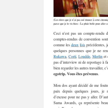
(Les titres que je n’ai pas osé donner à cette chro
parce que je le vis bien – La pluie belle pour aller 
Ceci n’est pas un compte-rendu d
comptes-rendus de convention sont s
comme les
deux
fois
précédentes, j
quelques personnes que je ne ren
Rukawa
,
Corti
,
Loudde
,
Merlin
et 
pas d’interview ni de reportage à fa
bien regarder les autres travailler, c
egotrip. Vous êtes prévenus
.
Mon dos ayant décidé de me foutr
paix depuis quelques jours, je n
d’excuse pour ne pas y aller. D’aut
Sama Awards, ça représente bea