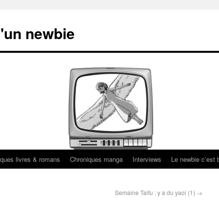
'un newbie
ques livres & romans
Chroniques manga
Interviews
Le newbie c’est b
Semaine Taifu : y a du yaoi (1)
→