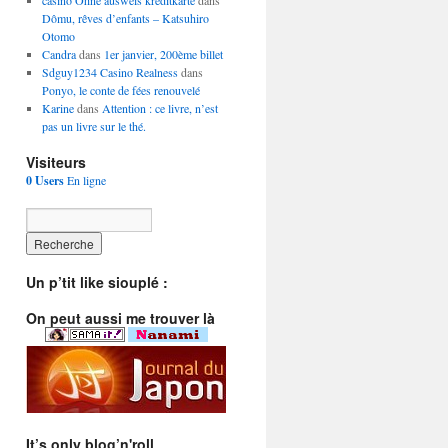
casino Ohne ausweis kreditkarte
dans
Dômu, rêves d’enfants – Katsuhiro
Otomo
Candra
dans
1er janvier, 200ème billet
Sdguy1234 Casino Realness
dans
Ponyo, le conte de fées renouvelé
Karine
dans
Attention : ce livre, n’est
pas un livre sur le thé.
Visiteurs
0 Users
En ligne
Un p’tit like siouplé :
On peut aussi me trouver là
It’s only blog’n'roll