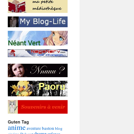
Guten Tag
anime
baston
aventure
blog
drame
enfance
cinéma