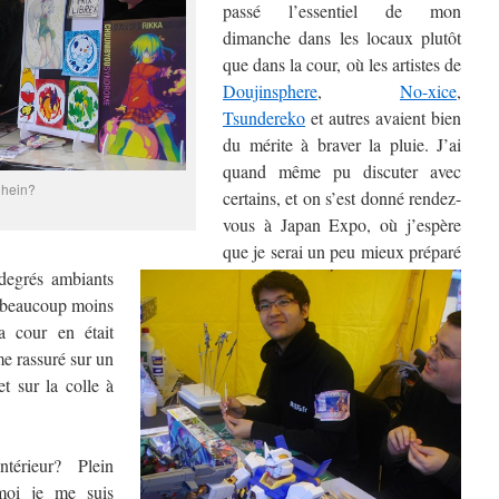
passé l’essentiel de mon
dimanche dans les locaux plutôt
que dans la cour, où les artistes de
Doujinsphere
,
No-xice
,
Tsundereko
et autres avaient bien
du mérite à braver la pluie. J’ai
quand même pu discuter avec
 hein?
certains, et on s’est donné rendez-
vous à Japan Expo, où j’espère
que je serai un peu mieux préparé
degré
s ambiants
it beaucoup moins
a cour en était
e rassuré sur un
et sur la colle à
térieur? Plein
moi je me suis