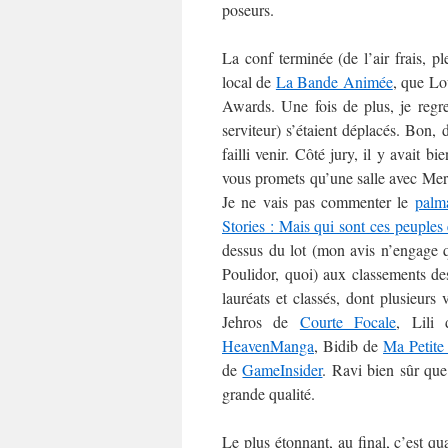
poseurs.
La conf terminée (de l’air frais, pl
local de
La Bande Animée
, que Lo
Awards. Une fois de plus, je regre
serviteur) s’étaient déplacés. Bon,
failli venir. Côté jury, il y avait 
vous promets qu’une salle avec Mer
Je ne vais pas commenter le
palm
Stories : Mais qui sont ces peuples 
dessus du lot (mon avis n’engage q
Poulidor, quoi) aux classements des 
lauréats et classés, dont plusieur
Jehros de
Courte Focale
, Lili
HeavenManga
, Bidib de
Ma Petite
de
GameInsider
. Ravi bien sûr que
grande qualité.
Le plus étonnant, au final, c’est 