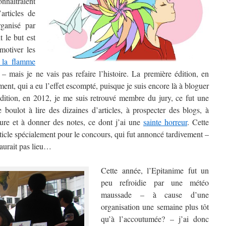
nnaîtraient
articles de
ganisé par
 le but est
otiver les
r la flamme
mais je ne vais pas refaire l’histoire. La première édition, en
ent, qui a eu l’effet escompté, puisque je suis encore là à bloguer
dition, en 2012, je me suis retrouvé membre du jury, ce fut une
 boulot à lire des dizaines d’articles, à prospecter des blogs, à
ure et à donner des notes, ce dont j’ai une
sainte horreur
. Cette
’article spécialement pour le concours, qui fut annoncé tardivement –
aurait pas lieu…
Cette année, l’Epitanime fut un
peu refroidie par une météo
maussade – à cause d’une
organisation une semaine plus tôt
qu’à l’accoutumée? – j’ai donc