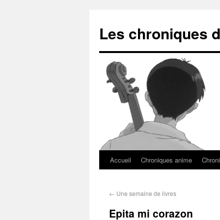
Les chroniques d
Accueil
Chroniques anime
Chroni
←
Une semaine de livres
Epita mi corazon