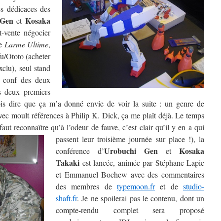
es dédicaces des
 Gen
Kosaka
et
t-vente négocier
de
Larme Ultime
,
fu/Ototo (acheter
xclu), seul stand
la conf des deux
es deux premiers
ois dire que ça m’a donné envie de voir la suite : un genre de
avec moult références à Philip K. Dick, ça me plaît déjà. Le temps
faut reconnaître qu’à l’odeur de fauve, c’est clair qu’il y en a qui
passent leur troisième journée sur place !), la
Urobuchi Gen
Kosaka
conférence d’
et
Takaki
est lancée, animée par Stéphane Lapie
et Emmanuel Bochew avec des commentaires
des membres de
typemoon.fr
et de
studio-
shaft.fr
. Je ne spoilerai pas le contenu, dont un
compte-rendu complet sera proposé