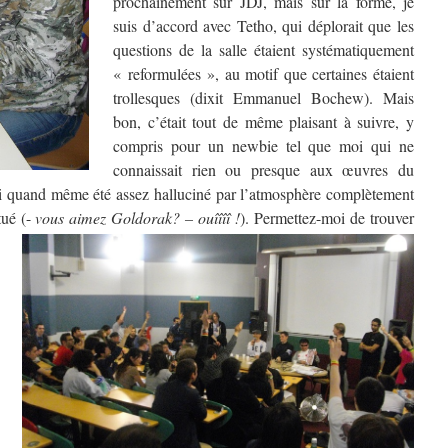
prochainement sur JDJ, mais sur la forme, je
suis d’accord avec Tetho, qui déplorait que les
questions de la salle étaient systématiquement
« reformulées », au motif que certaines étaient
trollesques (dixit Emmanuel Bochew). Mais
bon, c’était tout de même plaisant à suivre, y
compris pour un newbie tel que moi qui ne
connaissait rien ou presque aux œuvres du
’ai quand même été assez halluciné par l’atmosphère complètement
tué (-
vous aimez Goldorak? – ouîîîî !
). Permettez-moi de trouver