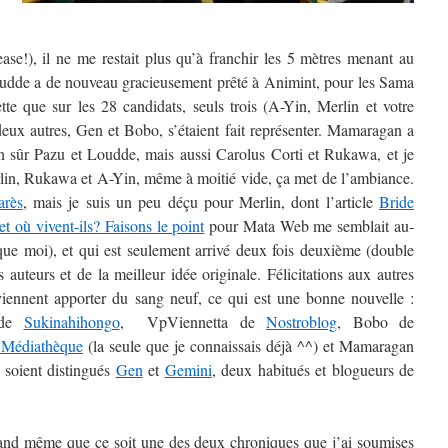
ease!), il ne me restait plus qu’à franchir les 5 mètres menant au
udde a de nouveau gracieusement prêté à Animint, pour les Sama
tte que sur les 28 candidats, seuls trois (A-Yin, Merlin et votre
 deux autres, Gen et Bobo, s’étaient fait représenter. Mamaragan a
bien sûr Pazu et Loudde, mais aussi Carolus Corti et Rukawa, et je
lin, Rukawa et A-Yin, même à moitié vide, ça met de l’ambiance.
arès
, mais je suis un peu déçu pour Merlin, dont l’article
Bride
et où vivent-ils? Faisons le point
pour Mata Web me semblait au-
ue moi), et qui est seulement arrivé deux fois deuxième (double
auteurs et de la meilleur idée originale. Félicitations aux autres
s viennent apporter du sang neuf, ce qui est une bonne nouvelle :
 de
Sukinahihongo
, VpViennetta de
Nostroblog
, Bobo de
 Médiathèque
(la seule que je connaissais déjà ^^) et Mamaragan
 soient distingués
Gen
et
Gemini
, deux habitués et blogueurs de
quand même que ce soit une des deux chroniques que j’ai soumises