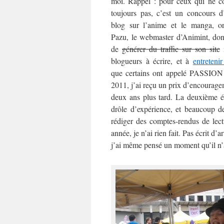
moi. Rappel : pour ceux qui ne co
toujours pas, c’est un concours d’
blog sur l’anime et le manga, or
Pazu, le webmaster d’Animint, dont
de
générer du traffic sur son site
m
blogueurs à écrire, et à
entreteni
que certains ont appelé PASSION – 
2011, j’ai reçu un prix d’encouragem
deux ans plus tard. La deuxième é
drôle d’expérience, et beaucoup de
rédiger des comptes-rendus de lect
année, je n’ai rien fait. Pas écrit d
j’ai même pensé un moment qu’il n’