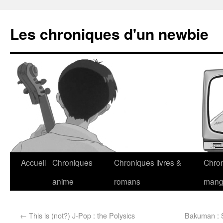
Les chroniques d'un newbie
Accueil
Chroniques
Chroniques livres &
Chro
anime
romans
man
←
This is (not?) J-Pop : the Polysics
Bakuman : 