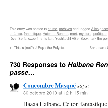
This entry was posted in
anime
,
archives
and tagged
Ailes grise
enfance
,
fantastique
,
Haibane Renmei
,
mort
,
mystère
,
poétique
rêve
,
Serial experiments lain
,
Yoshitoshi ABe
. Bookmark the
per
←
This is (not?) J-Pop : the Polysics
Bakuman : 
730 Responses to
Haibane Ren
passe…
Concombre Masqué
says:
30 octobre 2010 at 12 h 15 min
Haaaa Haibane. Ce ton fantastique 