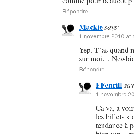
comme pour beaucoup d
Répondre
Mackie
says:
1 novembre 2010 at 
Yep. T’as quand 
sur moi… Newbie
Répondre
FFenrill
say
1 novembre 20
Ca va, à voir
les billets s’
tendance à p
bien ton « r