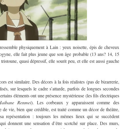
essemble physiquement à Lain : yeux noisette, épis de cheveux
ogyne, elle fait plus jeune que son âge probable (13 ans? 14, 15
tristoune, quasi dépressif, elle sourit peu, et elle est aussi gauche
ors est similaire. Des décors à la fois réalistes (pas de bizarrerie,
isés, sur lesquels le cadre s’attarde, parfois de longues secondes
rtains éléments ont une présence mystérieuse (les fils électriques
Haibane Renmei
). Les corbeaux y apparaissent comme des
e de vie, bien que crédible, est traité comme un décor de théâtre,
sa repésentation : toujours les mêmes lieux qui se succèdent
t qui donnent une sensation d’être scotché sur place. Des murs,