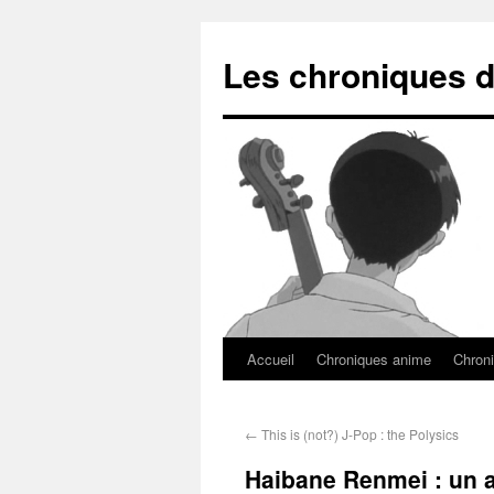
Les chroniques d
Accueil
Chroniques anime
Chroni
←
This is (not?) J-Pop : the Polysics
Haibane Renmei : un