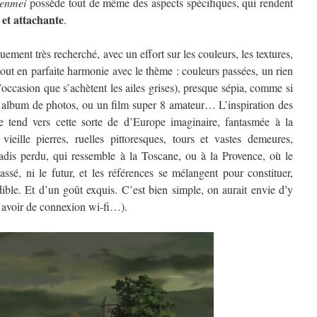
enmei
possède tout de même des aspects spécifiques, qui rendent
et attachante
.
quement très recherché, avec un effort sur les couleurs, les textures,
 tout en parfaite harmonie avec le thème : couleurs passées, un rien
occasion que s’achètent les ailes grises), presque sépia, comme si
il album de photos, ou un film super 8 amateur… L’inspiration des
lle tend vers cette sorte de d’Europe imaginaire, fantasmée à la
vieille pierres, ruelles pittoresques, tours et vastes demeures,
adis perdu, qui ressemble à la Toscane, ou à la Provence, où le
assé, ni le futur, et les références se mélangent pour constituer,
dible. Et d’un goût exquis. C’est bien simple, on aurait envie d’y
s avoir de connexion wi-fi…).