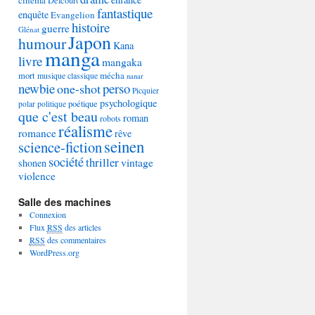
Delcourt
fantastique
enquête
Evangelion
histoire
guerre
Glénat
Japon
humour
Kana
manga
livre
mangaka
mécha
mort
musique classique
nanar
newbie
perso
one-shot
Picquier
psychologique
poétique
polar
politique
que c'est beau
roman
robots
réalisme
romance
rêve
seinen
science-fiction
société
thriller
vintage
shonen
violence
Salle des machines
Connexion
Flux
RSS
des articles
RSS
des commentaires
WordPress.org