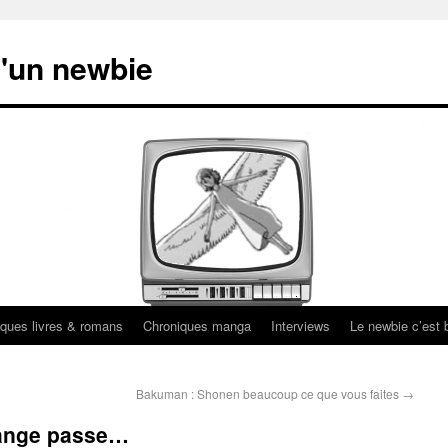
'un newbie
ques livres & romans
Chroniques manga
Interviews
Le newbie c’est b
Bakuman : Shonen beaucoup ce que vous faites
→
 ange passe…