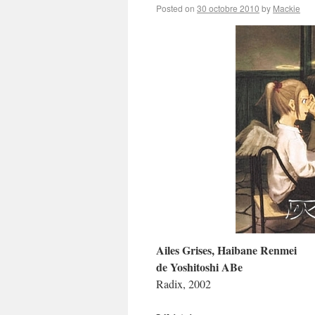
Posted on
30 octobre 2010
by
Mackie
Ailes Grises, Haibane Renmei
de Yoshitoshi ABe
Radix, 2002