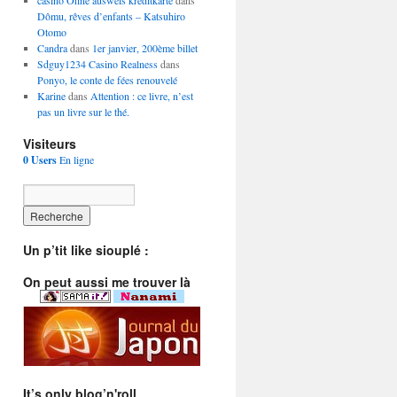
casino Ohne ausweis kreditkarte
dans
Dômu, rêves d’enfants – Katsuhiro
Otomo
Candra
dans
1er janvier, 200ème billet
Sdguy1234 Casino Realness
dans
Ponyo, le conte de fées renouvelé
Karine
dans
Attention : ce livre, n’est
pas un livre sur le thé.
Visiteurs
0 Users
En ligne
Un p’tit like siouplé :
On peut aussi me trouver là
It’s only blog’n'roll