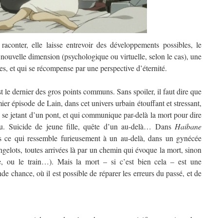
aconter, elle laisse entrevoir des développements possibles, le
nouvelle dimension (psychologique ou virtuelle, selon le cas), une
ves, et qui se récompense par une perspective d’éternité.
t le dernier des gros points communs. Sans spoiler, il faut dire que
ier épisode de Lain, dans cet univers urbain étouffant et stressant,
en se jetant d’un pont, et qui communique par-delà la mort pour dire
eu. Suicide de jeune fille, quête d’un au-delà… Dans
Haibane
s ce qui ressemble furieusement à un au-delà, dans un gynécée
angelots, toutes arrivées là par un chemin qui évoque la mort, sinon
e, ou le train…). Mais la mort – si c’est bien cela – est une
e chance, où il est possible de réparer les erreurs du passé, et de