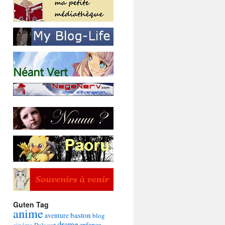
Guten Tag
anime
baston
aventure
blog
drame
enfance
cinéma