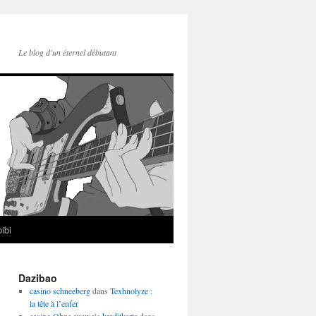
Le blog d'un éternel débutant
ibi
Dazibao
casino schneeberg
dans
Texhnolyze :
la tête à l’enfer