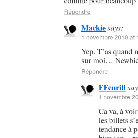
comme pour beaucoup d
Répondre
Mackie
says:
1 novembre 2010 at 
Yep. T’as quand 
sur moi… Newbie
Répondre
FFenrill
say
1 novembre 20
Ca va, à voir
les billets s’
tendance à p
bien ton « r