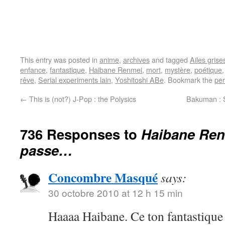
This entry was posted in
anime
,
archives
and tagged
Ailes grise
enfance
,
fantastique
,
Haibane Renmei
,
mort
,
mystère
,
poétique
rêve
,
Serial experiments lain
,
Yoshitoshi ABe
. Bookmark the
per
←
This is (not?) J-Pop : the Polysics
Bakuman : 
736 Responses to
Haibane Ren
passe…
Concombre Masqué
says:
30 octobre 2010 at 12 h 15 min
Haaaa Haibane. Ce ton fantastique 