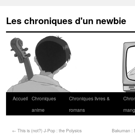
Les chroniques d'un newbie
Accueil
Chroniques
Chroniques livres &
Chro
anime
romans
man
←
This is (not?) J-Pop : the Polysics
Bakuman : 