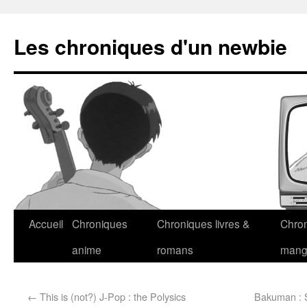
Les chroniques d'un newbie
Accueil
Chroniques
Chroniques livres &
Chro
anime
romans
man
←
This is (not?) J-Pop : the Polysics
Bakuman : 