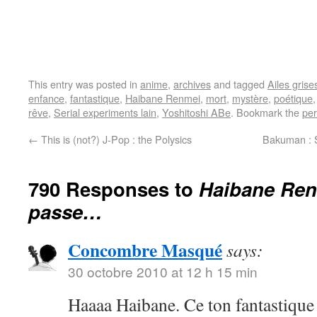
This entry was posted in
anime
,
archives
and tagged
Ailes grise
enfance
,
fantastique
,
Haibane Renmei
,
mort
,
mystère
,
poétique
rêve
,
Serial experiments lain
,
Yoshitoshi ABe
. Bookmark the
per
←
This is (not?) J-Pop : the Polysics
Bakuman : 
790 Responses to
Haibane Ren
passe…
Concombre Masqué
says:
30 octobre 2010 at 12 h 15 min
Haaaa Haibane. Ce ton fantastique 