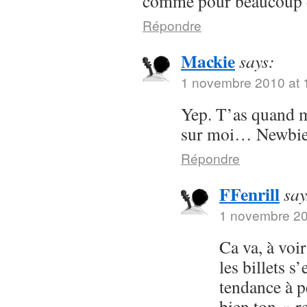
comme pour beaucoup d
Répondre
Mackie
says:
1 novembre 2010 at 
Yep. T’as quand 
sur moi… Newbie
Répondre
FFenrill
say
1 novembre 20
Ca va, à voir
les billets s’
tendance à p
bien ton « r