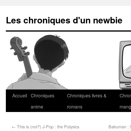
Les chroniques d'un newbie
Accueil
Chroniques
Chroniques livres &
Chro
anime
romans
man
←
This is (not?) J-Pop : the Polysics
Bakuman : 