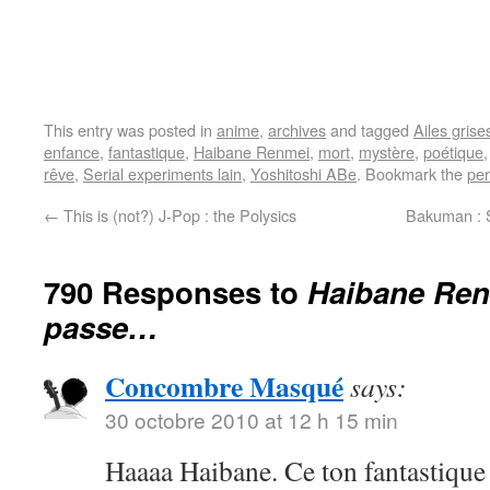
This entry was posted in
anime
,
archives
and tagged
Ailes grise
enfance
,
fantastique
,
Haibane Renmei
,
mort
,
mystère
,
poétique
rêve
,
Serial experiments lain
,
Yoshitoshi ABe
. Bookmark the
per
←
This is (not?) J-Pop : the Polysics
Bakuman : 
790 Responses to
Haibane Ren
passe…
Concombre Masqué
says:
30 octobre 2010 at 12 h 15 min
Haaaa Haibane. Ce ton fantastique 