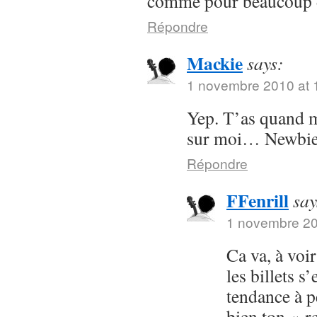
comme pour beaucoup d
Répondre
Mackie
says:
1 novembre 2010 at 
Yep. T’as quand 
sur moi… Newbie
Répondre
FFenrill
say
1 novembre 20
Ca va, à voir
les billets s’
tendance à p
bien ton « r