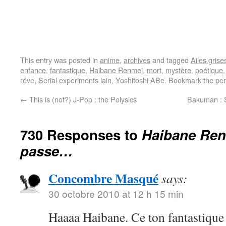
This entry was posted in
anime
,
archives
and tagged
Ailes grise
enfance
,
fantastique
,
Haibane Renmei
,
mort
,
mystère
,
poétique
rêve
,
Serial experiments lain
,
Yoshitoshi ABe
. Bookmark the
per
←
This is (not?) J-Pop : the Polysics
Bakuman : 
730 Responses to
Haibane Ren
passe…
Concombre Masqué
says:
30 octobre 2010 at 12 h 15 min
Haaaa Haibane. Ce ton fantastique 