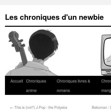
Les chroniques d'un newbie
Accueil
Chroniques
Chroniques livres &
Chro
anime
romans
man
←
This is (not?) J-Pop : the Polysics
Bakuman : 