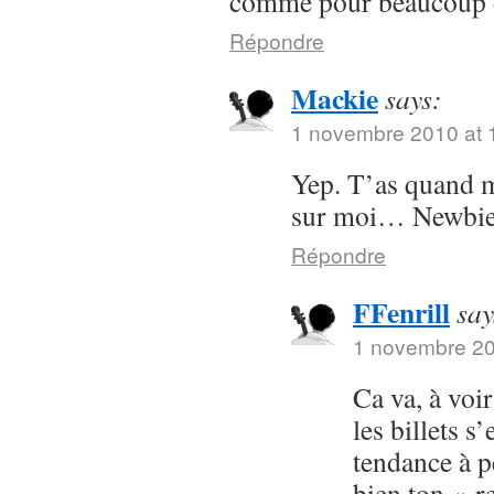
comme pour beaucoup d
Répondre
Mackie
says:
1 novembre 2010 at 
Yep. T’as quand 
sur moi… Newbie
Répondre
FFenrill
say
1 novembre 20
Ca va, à voir
les billets s’
tendance à p
bien ton « r