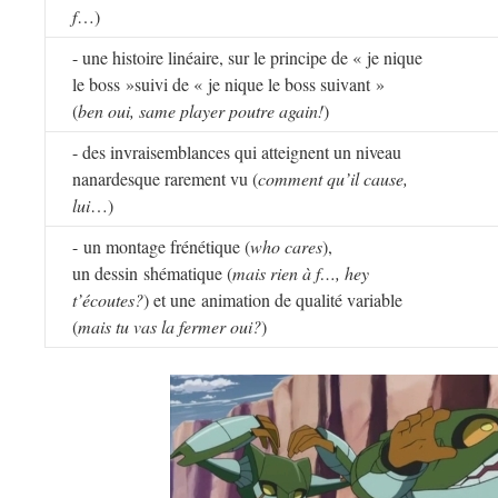
f
…)
- une histoire linéaire, sur le principe de « je nique
le boss »suivi de « je nique le boss suivant »
(
ben oui, same player poutre again!
)
- des invraisemblances qui atteignent un niveau
nanardesque rarement vu (
comment qu’il cause,
lui
…)
- un montage frénétique (
who cares
),
un dessin shématique (
mais rien à f…, hey
t’écoutes?
) et une animation de qualité variable
(
mais tu vas la fermer oui?
)