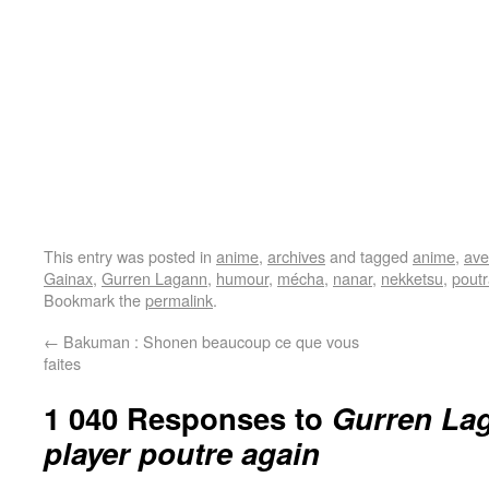
This entry was posted in
anime
,
archives
and tagged
anime
,
ave
Gainax
,
Gurren Lagann
,
humour
,
mécha
,
nanar
,
nekketsu
,
pout
Bookmark the
permalink
.
←
Bakuman : Shonen beaucoup ce que vous
faites
1 040 Responses to
Gurren La
player poutre again