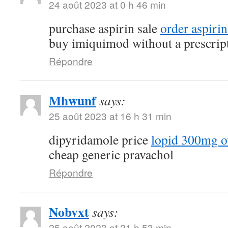
24 août 2023 at 0 h 46 min
purchase aspirin sale
order aspiri
buy imiquimod without a prescrip
Répondre
Mhwunf
says:
25 août 2023 at 16 h 31 min
dipyridamole price
lopid 300mg ov
cheap generic pravachol
Répondre
Nobvxt
says:
25 août 2023 at 21 h 53 min