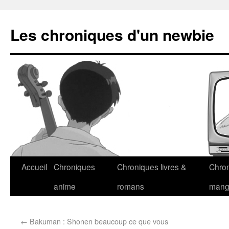
Les chroniques d'un newbie
Accueil
Chroniques
Chroniques livres &
Chro
anime
romans
man
←
Bakuman : Shonen beaucoup ce que vous