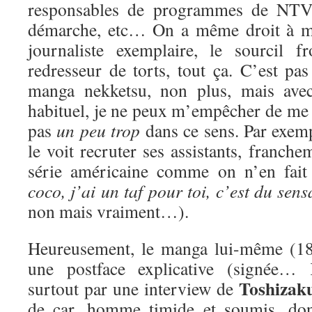
responsables de programmes de NTV
démarche, etc… On a même droit à mo
journaliste exemplaire, le sourcil fr
redresseur de torts, tout ça. C’est pa
manga nekketsu, non plus, mais ave
habituel, je ne peux m’empêcher de me 
pas
un peu trop
dans ce sens. Par exem
le voit recruter ses assistants, franche
série américaine comme on n’en fait
coco, j’ai un taf pour toi, c’est du sen
non mais vraiment…).
Heureusement, le manga lui-même (180
une postface explicative (signée… 
Toshizak
surtout par une interview de
de car, homme timide et soumis, don