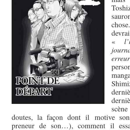
Toshi
sauro
chos
devrai
«
l
journa
erreu
pers
mang
Shimiz
dern
derni
scène
doutes, la façon dont il motive so
preneur de son…), comment il essa