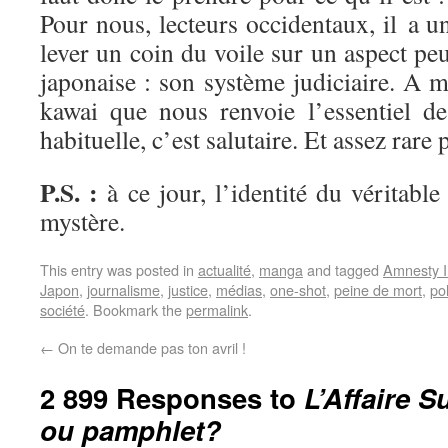
Pour nous, lecteurs occidentaux, il a un
lever un coin du voile sur un aspect peu
japonaise : son système judiciaire. A mi
kawai que nous renvoie l’essentiel d
habituelle, c’est salutaire. Et assez rare 
P.S. :
à ce jour, l’identité du véritabl
mystère.
This entry was posted in
actualité
,
manga
and tagged
Amnesty I
Japon
,
journalisme
,
justice
,
médias
,
one-shot
,
peine de mort
,
pol
société
. Bookmark the
permalink
.
←
On te demande pas ton avril !
2 899 Responses to
L’Affaire S
ou pamphlet?