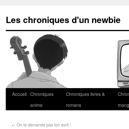
Les chroniques d'un newbie
Accueil
Chroniques
Chroniques livres &
Chro
anime
romans
man
←
On te demande pas ton avril !