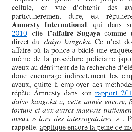
cellule, en vue d’obtenir des ave
particulièrement dure, est réguli
Amnesty International
, qui dans 
l’affaire Sugaya
2010
cite
comme un
direct du
daiyo kangoku
. Ce n’est d
affaire où la police a bâclé une enquêt
même de la procédure judiciaire japon
aveux au détriment de la recherche d’élé
donc encourage indirectement les enq
aveux, quitte à employer des méthod
répète Amnesty dans son
rapport 20
daiyo kangoku a, cette année encore, f
torture et aux autres mauvais traiteme
aveux » lors des interrogatoires »
. P
rappelle,
applique encore la peine de m