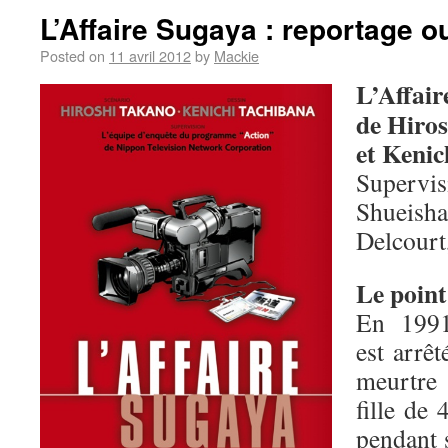
L’Affaire Sugaya : reportage 
Posted on
11 avril 2012
by
Mackie
L’Affair
de Hiro
et Kenic
Supervis
Shuei
Delcourt
Le point
En 199
est arrêt
meurtre
fille de 
pendant 