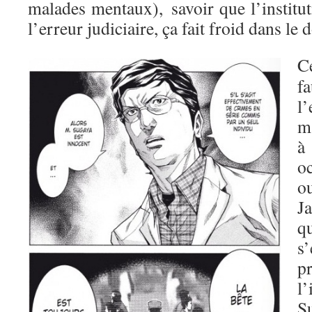
malades mentaux), savoir que l’institut
l’erreur judiciaire, ça fait froid dans le 
C
f
l
m
à
o
o
J
q
s
p
l’
S